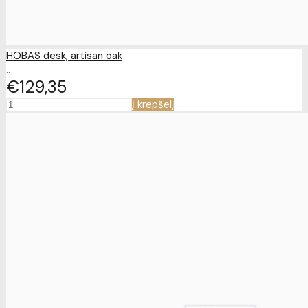
HOBAS desk, artisan oak
..
€129
35
Į krepšelį