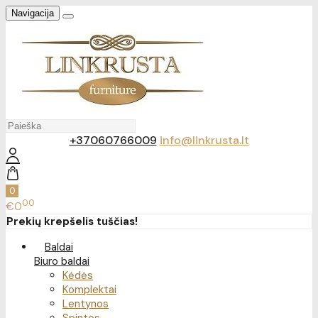
Navigacija
+37060766009
info@linkrusta.lt
0
00
€0
Prekių krepšelis tuščias!
Baldai
Biuro baldai
Kėdės
Komplektai
Lentynos