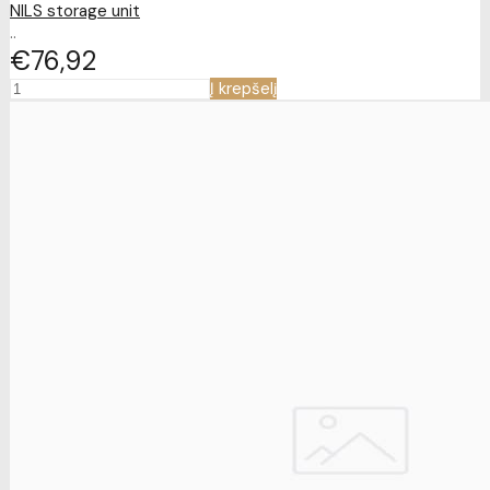
NILS storage unit
..
€76
92
Į krepšelį