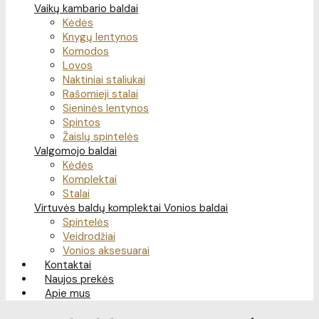
Vaikų kambario baldai
Kėdės
Knygų lentynos
Komodos
Lovos
Naktiniai staliukai
Rašomieji stalai
Sieninės lentynos
Spintos
Žaislų spintelės
Valgomojo baldai
Kėdės
Komplektai
Stalai
Virtuvės baldų komplektai
Vonios baldai
Spintelės
Veidrodžiai
Vonios aksesuarai
Kontaktai
Naujos prekės
Apie mus