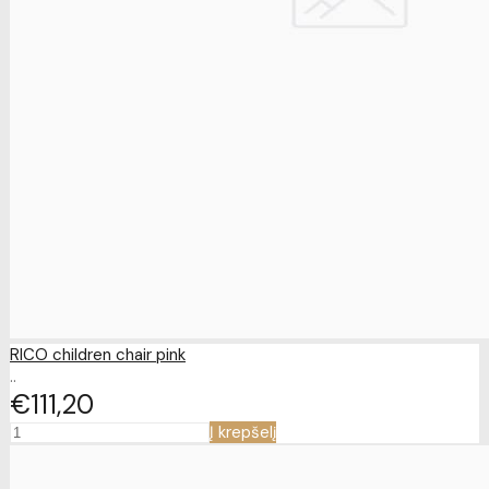
RICO children chair pink
..
€111
20
Į krepšelį