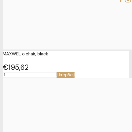
MAXWEL o.chair, black
..
€195
62
Į krepšelį