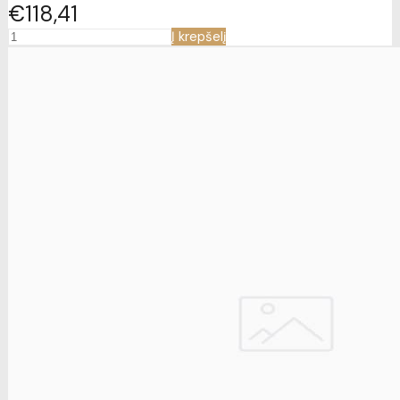
€118
41
Į krepšelį