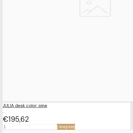
JULIA desk color: pine
..
€195
62
Į krepšelį