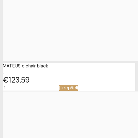
MATEUS o.chair black
..
€123
59
Į krepšelį