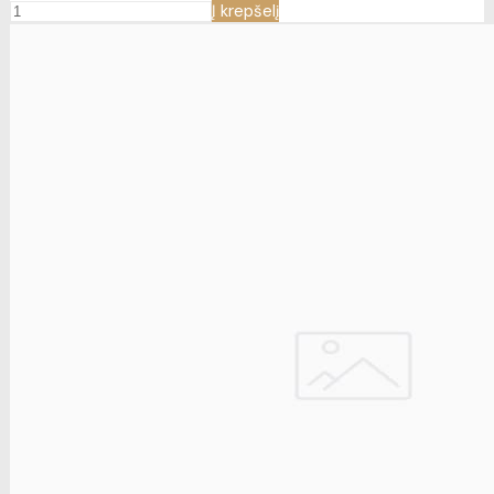
Į krepšelį