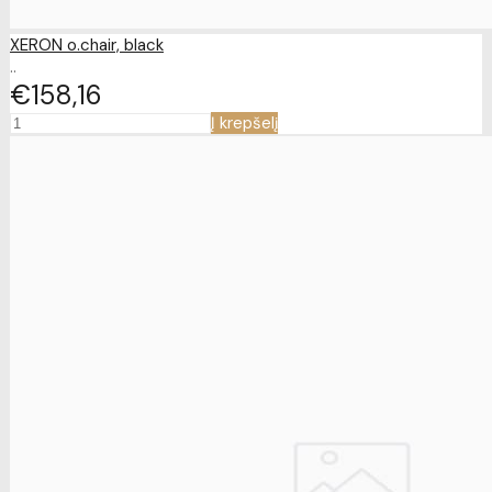
XERON o.chair, black
..
€158
16
Į krepšelį