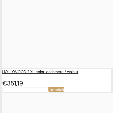
HOLLYWOOD 2 XL color: cashmere / walnut
..
€351
19
Į krepšelį