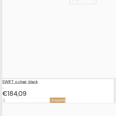
SWIFT o.chair, black
..
€184
09
Į krepšelį