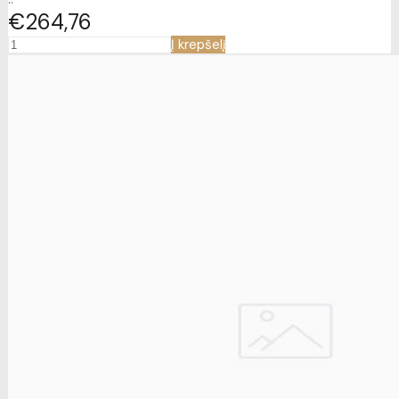
€264
76
Į krepšelį