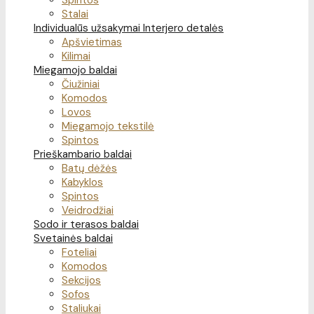
Spintos
Stalai
Individualūs užsakymai
Interjero detalės
Apšvietimas
Kilimai
Miegamojo baldai
Čiužiniai
Komodos
Lovos
Miegamojo tekstilė
Spintos
Prieškambario baldai
Batų dėžės
Kabyklos
Spintos
Veidrodžiai
Sodo ir terasos baldai
Svetainės baldai
Foteliai
Komodos
Sekcijos
Sofos
Staliukai