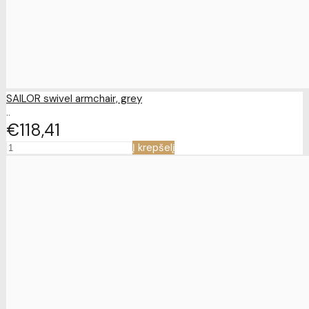
SAILOR swivel armchair, grey
..
€118
41
Į krepšelį