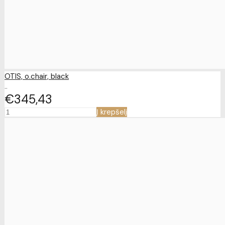
OTIS, o.chair, black
..
€345
43
Į krepšelį