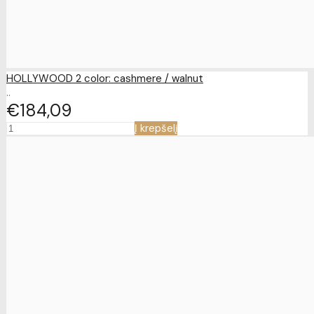
HOLLYWOOD 2 color: cashmere / walnut
..
€184
09
Į krepšelį