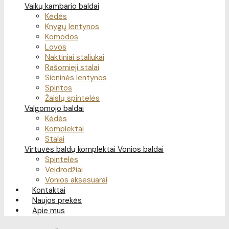
Vaikų kambario baldai
Kėdės
Knygų lentynos
Komodos
Lovos
Naktiniai staliukai
Rašomieji stalai
Sieninės lentynos
Spintos
Žaislų spintelės
Valgomojo baldai
Kėdės
Komplektai
Stalai
Virtuvės baldų komplektai
Vonios baldai
Spintelės
Veidrodžiai
Vonios aksesuarai
Kontaktai
Naujos prekės
Apie mus