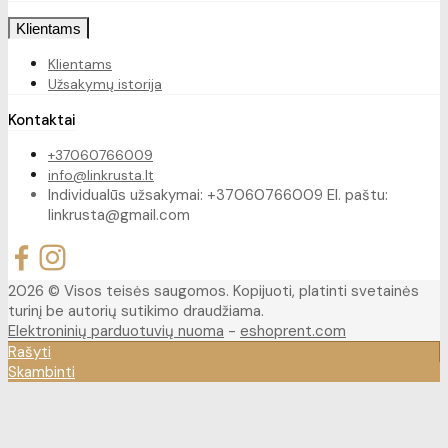
Klientams
Klientams
Užsakymų istorija
Kontaktai
+37060766009
info@linkrusta.lt
Individualūs užsakymai: +37060766009 El. paštu:
linkrusta@gmail.com
2026 © Visos teisės saugomos. Kopijuoti, platinti svetainės
turinį be autorių sutikimo draudžiama.
Elektroninių parduotuvių nuoma
-
eshoprent.com
Rašyti
Skambinti