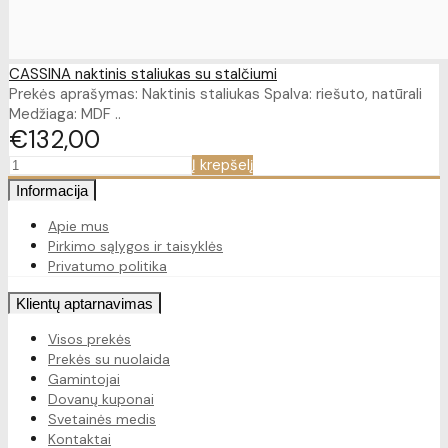
CASSINA naktinis staliukas su stalčiumi
Prekės aprašymas: Naktinis staliukas Spalva: riešuto, natūrali
Medžiaga: MDF ..
€132
00
Į krepšelį
Informacija
Apie mus
Pirkimo sąlygos ir taisyklės
Privatumo politika
Klientų aptarnavimas
Visos prekės
Prekės su nuolaida
Gamintojai
Dovanų kuponai
Svetainės medis
Kontaktai