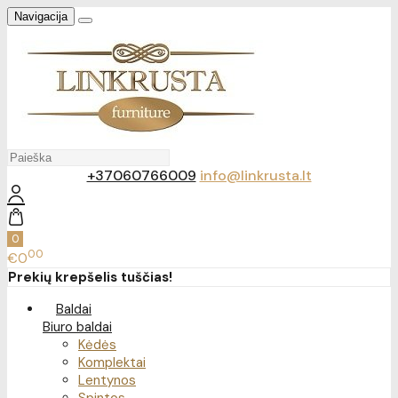
Navigacija
+37060766009
info@linkrusta.lt
0
00
€0
Prekių krepšelis tuščias!
Baldai
Biuro baldai
Kėdės
Komplektai
Lentynos