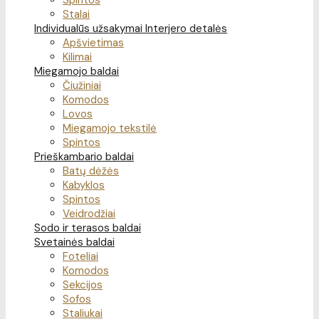
Spintos
Stalai
Individualūs užsakymai
Interjero detalės
Apšvietimas
Kilimai
Miegamojo baldai
Čiužiniai
Komodos
Lovos
Miegamojo tekstilė
Spintos
Prieškambario baldai
Batų dėžės
Kabyklos
Spintos
Veidrodžiai
Sodo ir terasos baldai
Svetainės baldai
Foteliai
Komodos
Sekcijos
Sofos
Staliukai