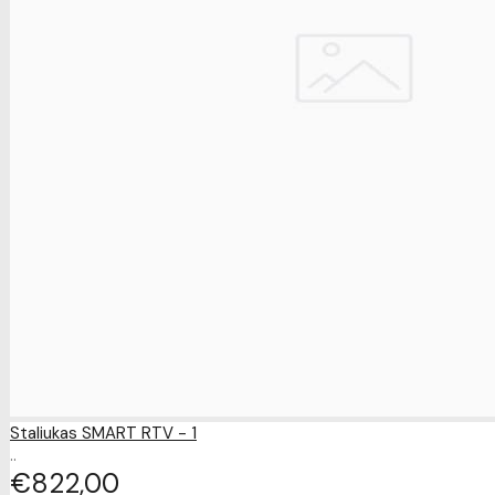
Staliukas SMART RTV - 1
..
€822
00