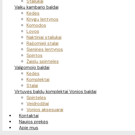
Staliukai
Vaikų kambario baldai
Kėdės
Knygų lentynos
Komodos
Lovos
Naktiniai staliukai
Rašomieji stalai
Sieninės lentynos
Spintos
Žaislų spintelės
Valgomojo baldai
Kėdės
Komplektai
Stalai
Virtuvės baldų komplektai
Vonios baldai
Spintelės
Veidrodžiai
Vonios aksesuarai
Kontaktai
Naujos prekės
Apie mus