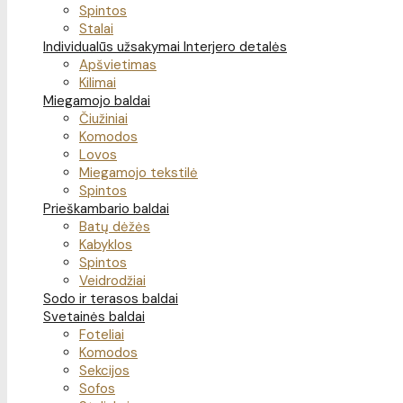
Spintos
Stalai
Individualūs užsakymai
Interjero detalės
Apšvietimas
Kilimai
Miegamojo baldai
Čiužiniai
Komodos
Lovos
Miegamojo tekstilė
Spintos
Prieškambario baldai
Batų dėžės
Kabyklos
Spintos
Veidrodžiai
Sodo ir terasos baldai
Svetainės baldai
Foteliai
Komodos
Sekcijos
Sofos