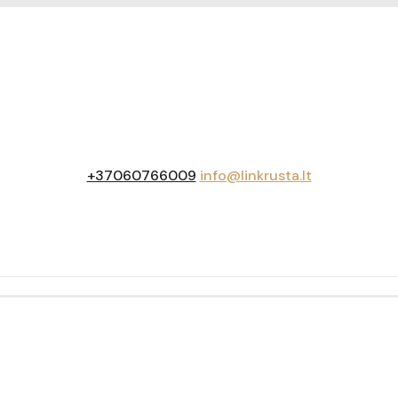
+37060766009
info@linkrusta.lt