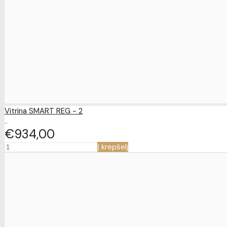
Vitrina SMART REG - 2
..
€934
00
Į krepšelį