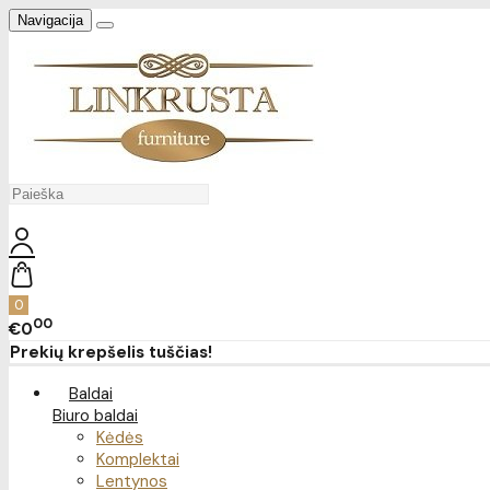
Navigacija
0
00
€0
Prekių krepšelis tuščias!
Baldai
Biuro baldai
Kėdės
Komplektai
Lentynos