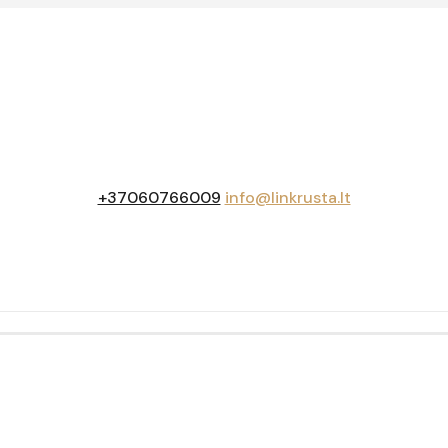
+37060766009
info@linkrusta.lt