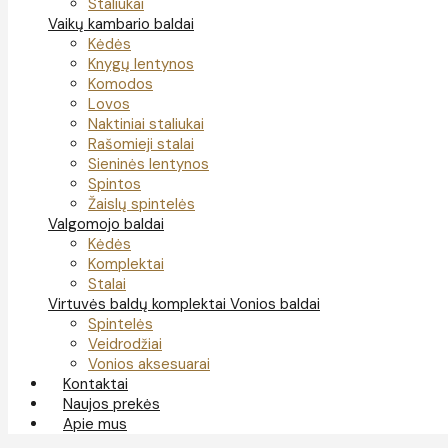
Staliukai
Vaikų kambario baldai
Kėdės
Knygų lentynos
Komodos
Lovos
Naktiniai staliukai
Rašomieji stalai
Sieninės lentynos
Spintos
Žaislų spintelės
Valgomojo baldai
Kėdės
Komplektai
Stalai
Virtuvės baldų komplektai
Vonios baldai
Spintelės
Veidrodžiai
Vonios aksesuarai
Kontaktai
Naujos prekės
Apie mus