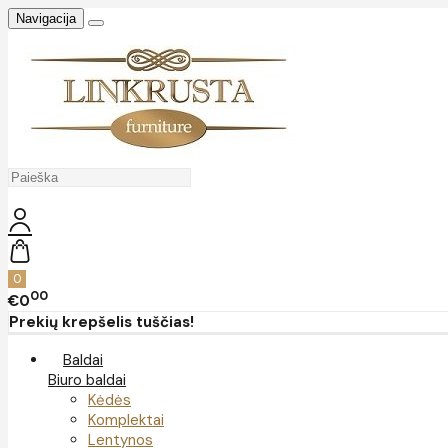
Navigacija
0
00
€0
Prekių krepšelis tuščias!
Baldai
Biuro baldai
Kėdės
Komplektai
Lentynos