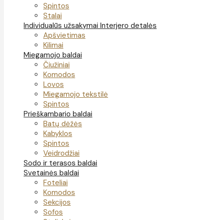
Spintos
Stalai
Individualūs užsakymai
Interjero detalės
Apšvietimas
Kilimai
Miegamojo baldai
Čiužiniai
Komodos
Lovos
Miegamojo tekstilė
Spintos
Prieškambario baldai
Batų dėžės
Kabyklos
Spintos
Veidrodžiai
Sodo ir terasos baldai
Svetainės baldai
Foteliai
Komodos
Sekcijos
Sofos