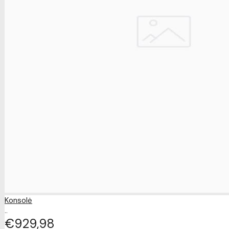
Konsolė
..
€929
98