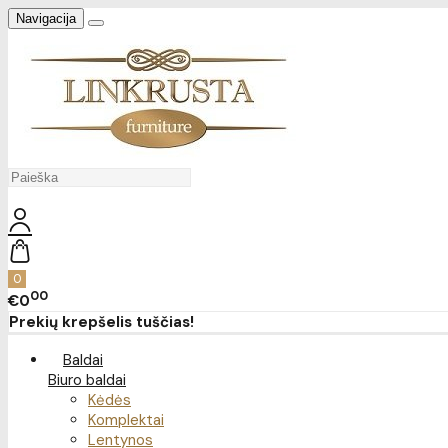
Navigacija
0
00
€0
Prekių krepšelis tuščias!
Baldai
Biuro baldai
Kėdės
Komplektai
Lentynos