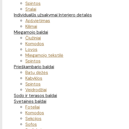
Spintos
Stalai
Individualūs užsakymai
Interjero detalės
Apšvietimas
Kilimai
Miegamojo baldai
Čiužiniai
Komodos
Lovos
Miegamojo tekstilė
Spintos
Prieškambario baldai
Batų dėžės
Kabyklos
Spintos
Veidrodžiai
Sodo ir terasos baldai
Svetainės baldai
Foteliai
Komodos
Sekcijos
Sofos