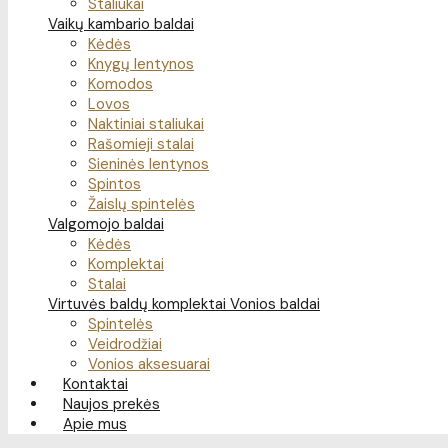
Staliukai
Vaikų kambario baldai
Kėdės
Knygų lentynos
Komodos
Lovos
Naktiniai staliukai
Rašomieji stalai
Sieninės lentynos
Spintos
Žaislų spintelės
Valgomojo baldai
Kėdės
Komplektai
Stalai
Virtuvės baldų komplektai
Vonios baldai
Spintelės
Veidrodžiai
Vonios aksesuarai
Kontaktai
Naujos prekės
Apie mus