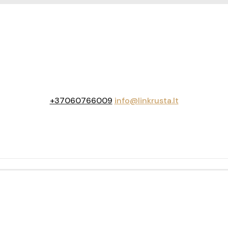
+37060766009
info@linkrusta.lt