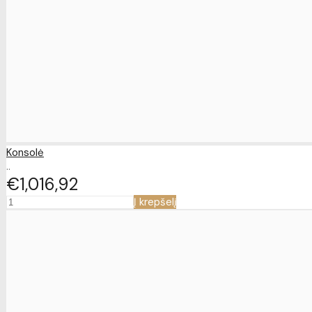
Konsolė
..
€1,016
92
Į krepšelį