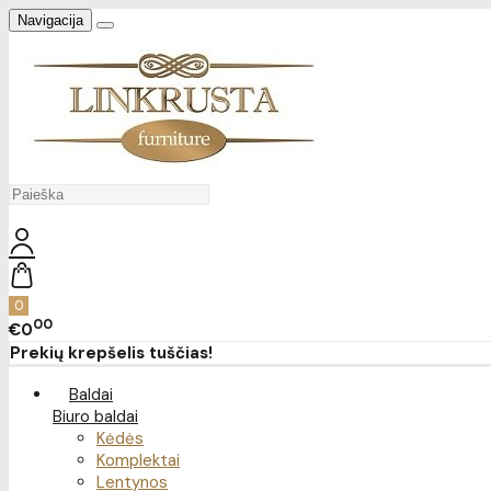
Navigacija
0
00
€0
Prekių krepšelis tuščias!
Baldai
Biuro baldai
Kėdės
Komplektai
Lentynos