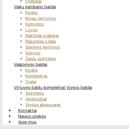
Staliukai
Vaikų kambario baldai
Kėdės
Knygų lentynos
Komodos
Lovos
Naktiniai staliukai
Rašomieji stalai
Sieninės lentynos
Spintos
Žaislų spintelės
Valgomojo baldai
Kėdės
Komplektai
Stalai
Virtuvės baldų komplektai
Vonios baldai
Spintelės
Veidrodžiai
Vonios aksesuarai
Kontaktai
Naujos prekės
Apie mus