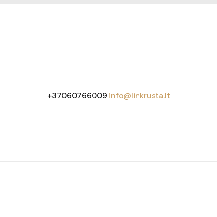
+37060766009
info@linkrusta.lt