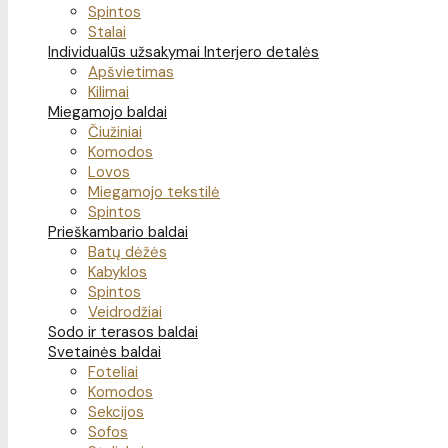
Spintos
Stalai
Individualūs užsakymai
Interjero detalės
Apšvietimas
Kilimai
Miegamojo baldai
Čiužiniai
Komodos
Lovos
Miegamojo tekstilė
Spintos
Prieškambario baldai
Batų dėžės
Kabyklos
Spintos
Veidrodžiai
Sodo ir terasos baldai
Svetainės baldai
Foteliai
Komodos
Sekcijos
Sofos