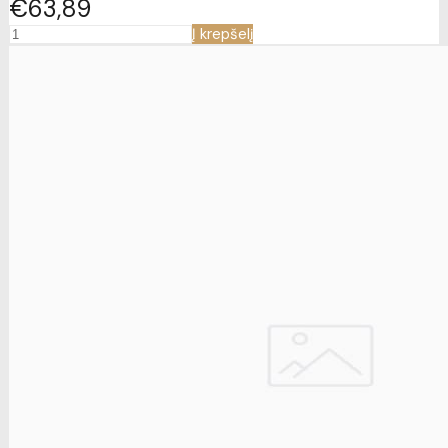
€63
89
Į krepšelį