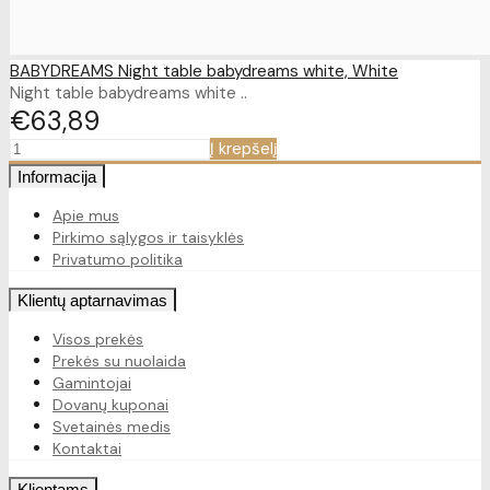
BABYDREAMS Night table babydreams white, White
Night table babydreams white ..
€63
89
Į krepšelį
Informacija
Apie mus
Pirkimo sąlygos ir taisyklės
Privatumo politika
Klientų aptarnavimas
Visos prekės
Prekės su nuolaida
Gamintojai
Dovanų kuponai
Svetainės medis
Kontaktai
Klientams