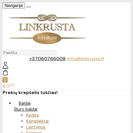
Navigacija
+37060766009
info@linkrusta.lt
0
00
€0
Prekių krepšelis tuščias!
Baldai
Biuro baldai
Kėdės
Komplektai
Lentynos