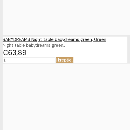
BABYDREAMS Night table babydreams green, Green
Night table babydreams green..
€63
89
Į krepšelį