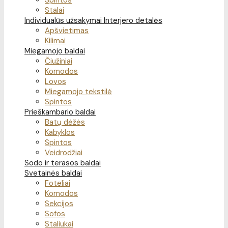
Spintos
Stalai
Individualūs užsakymai
Interjero detalės
Apšvietimas
Kilimai
Miegamojo baldai
Čiužiniai
Komodos
Lovos
Miegamojo tekstilė
Spintos
Prieškambario baldai
Batų dėžės
Kabyklos
Spintos
Veidrodžiai
Sodo ir terasos baldai
Svetainės baldai
Foteliai
Komodos
Sekcijos
Sofos
Staliukai