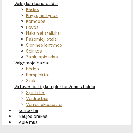
Vaikų kambario baldai
Kėdės
Knygų lentynos
Komodos
Lovos
Naktiniai staliukai
Rašomieji stalai
Sieninės lentynos
Spintos
Žaislų spintelės
Valgomojo baldai
Kėdės
Komplektai
Stalai
Virtuvės baldų komplektai
Vonios baldai
Spintelės
Veidrodžiai
Vonios aksesuarai
Kontaktai
Naujos prekės
Apie mus