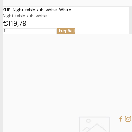
KUBI Night table kubi white, White
Night table kubi white..
€119
79
Į krepšelį