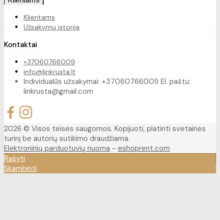
Klientams
Užsakymų istorija
Kontaktai
+37060766009
info@linkrusta.lt
Individualūs užsakymai: +37060766009 El. paštu:
linkrusta@gmail.com
2026 © Visos teisės saugomos. Kopijuoti, platinti svetainės
turinį be autorių sutikimo draudžiama.
Elektroninių parduotuvių nuoma
-
eshoprent.com
Rašyti
Skambinti