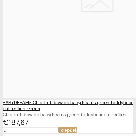
BABYDREAMS Chest of drawers babydreams green teddybear
butterflies, Green
Chest of drawers babydreams green teddybear butterflies..
€187
67
Į krepšelį