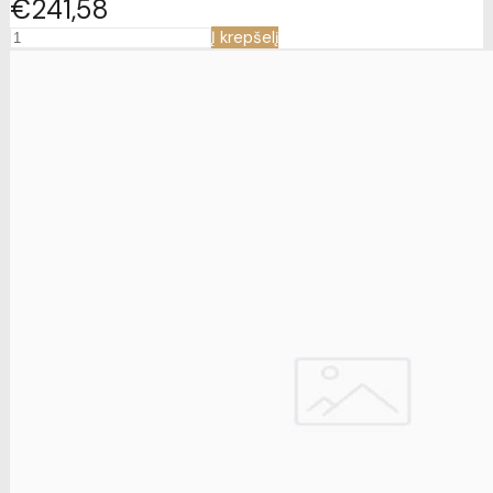
€241
58
Į krepšelį