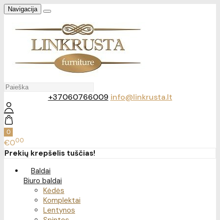
Navigacija
+37060766009
info@linkrusta.lt
0
00
€0
Prekių krepšelis tuščias!
Baldai
Biuro baldai
Kėdės
Komplektai
Lentynos