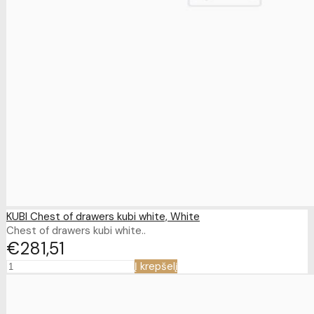
KUBI Chest of drawers kubi white, White
Chest of drawers kubi white..
€281
51
Į krepšelį