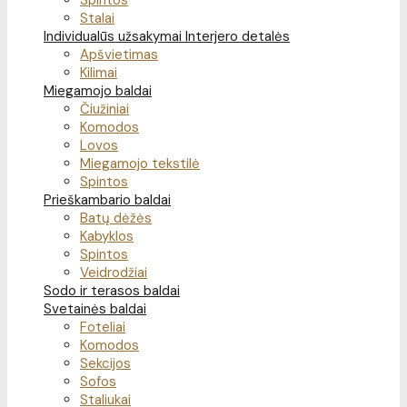
Spintos
Stalai
Individualūs užsakymai
Interjero detalės
Apšvietimas
Kilimai
Miegamojo baldai
Čiužiniai
Komodos
Lovos
Miegamojo tekstilė
Spintos
Prieškambario baldai
Batų dėžės
Kabyklos
Spintos
Veidrodžiai
Sodo ir terasos baldai
Svetainės baldai
Foteliai
Komodos
Sekcijos
Sofos
Staliukai