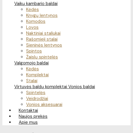
Vaikų kambario baldai
Kėdės
Knygų lentynos
Komodos
Lovos
Naktiniai staliukai
Rašomieji stalai
Sieninės lentynos
Spintos
Žaislų spintelės
Valgomojo baldai
Kėdės
Komplektai
Stalai
Virtuvės baldų komplektai
Vonios baldai
Spintelės
Veidrodžiai
Vonios aksesuarai
Kontaktai
Naujos prekės
Apie mus