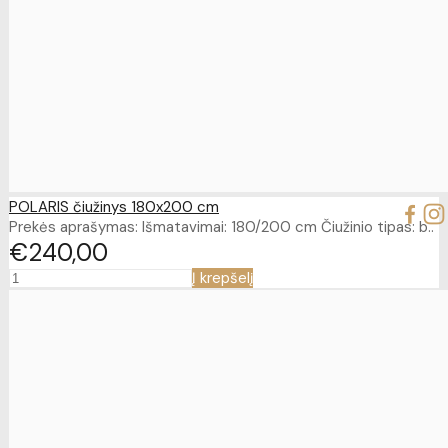
POLARIS čiužinys 180x200 cm
Prekės aprašymas: Išmatavimai: 180/200 cm Čiužinio tipas: b..
€240
00
Į krepšelį