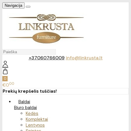
Navigacija
+37060766009
info@linkrusta.lt
0
00
€0
Prekių krepšelis tuščias!
Baldai
Biuro baldai
Kėdės
Komplektai
Lentynos