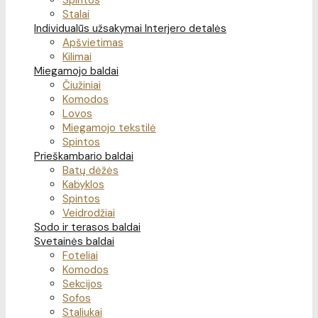
Spintos
Stalai
Individualūs užsakymai
Interjero detalės
Apšvietimas
Kilimai
Miegamojo baldai
Čiužiniai
Komodos
Lovos
Miegamojo tekstilė
Spintos
Prieškambario baldai
Batų dėžės
Kabyklos
Spintos
Veidrodžiai
Sodo ir terasos baldai
Svetainės baldai
Foteliai
Komodos
Sekcijos
Sofos
Staliukai