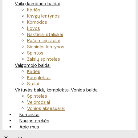
Vaikų kambario baldai
Kėdės
Knygų lentynos
Komodos
Lovos
Naktiniai staliukai
Rašomieji stalai
Sieninės lentynos
Spintos
Žaislų spintelės
Valgomojo baldai
Kėdės
Komplektai
Stalai
Virtuvės baldų komplektai
Vonios baldai
Spintelės
Veidrodžiai
Vonios aksesuarai
Kontaktai
Naujos prekės
Apie mus