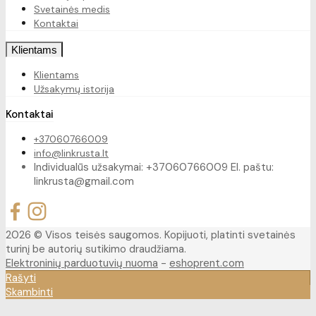
Svetainės medis
Kontaktai
Klientams
Klientams
Užsakymų istorija
Kontaktai
+37060766009
info@linkrusta.lt
Individualūs užsakymai: +37060766009 El. paštu:
linkrusta@gmail.com
2026 © Visos teisės saugomos. Kopijuoti, platinti svetainės
turinį be autorių sutikimo draudžiama.
Elektroninių parduotuvių nuoma
-
eshoprent.com
Rašyti
Skambinti