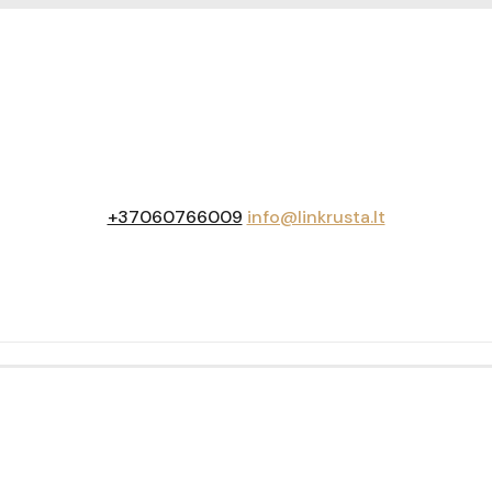
+37060766009
info@linkrusta.lt