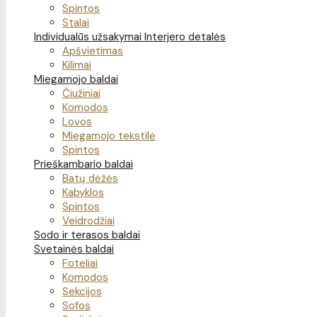
Spintos
Stalai
Individualūs užsakymai
Interjero detalės
Apšvietimas
Kilimai
Miegamojo baldai
Čiužiniai
Komodos
Lovos
Miegamojo tekstilė
Spintos
Prieškambario baldai
Batų dėžės
Kabyklos
Spintos
Veidrodžiai
Sodo ir terasos baldai
Svetainės baldai
Foteliai
Komodos
Sekcijos
Sofos