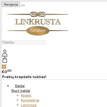
Navigacija
0
00
€0
Prekių krepšelis tuščias!
Baldai
Biuro baldai
Kėdės
Komplektai
Lentynos