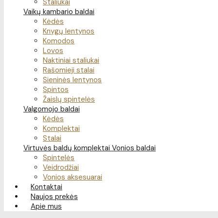
Staliukai
Vaikų kambario baldai
Kėdės
Knygų lentynos
Komodos
Lovos
Naktiniai staliukai
Rašomieji stalai
Sieninės lentynos
Spintos
Žaislų spintelės
Valgomojo baldai
Kėdės
Komplektai
Stalai
Virtuvės baldų komplektai
Vonios baldai
Spintelės
Veidrodžiai
Vonios aksesuarai
Kontaktai
Naujos prekės
Apie mus