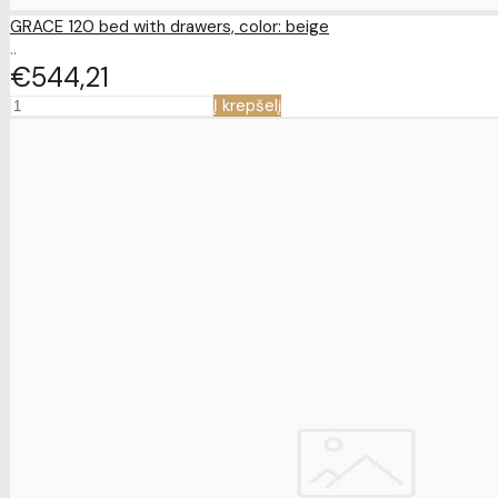
GRACE 120 bed with drawers, color: beige
..
€544
21
Į krepšelį