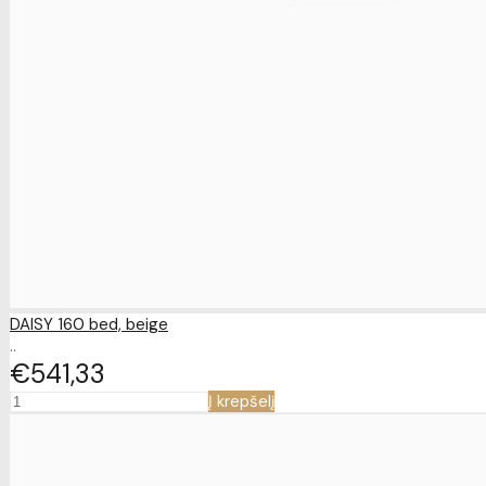
DAISY 160 bed, beige
..
€541
33
Į krepšelį