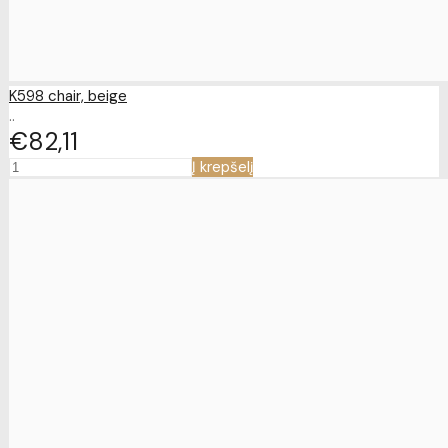
K598 chair, beige
..
€82
11
Į krepšelį