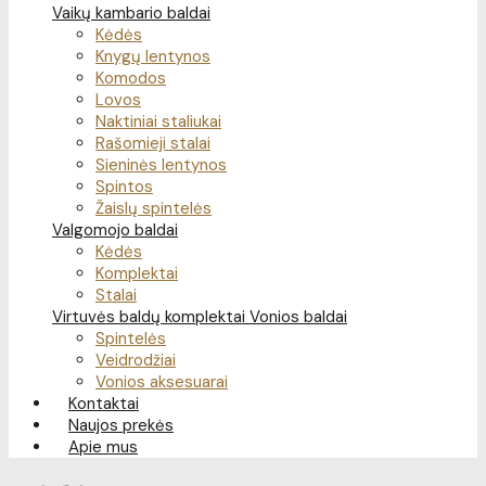
Vaikų kambario baldai
Kėdės
Knygų lentynos
Komodos
Lovos
Naktiniai staliukai
Rašomieji stalai
Sieninės lentynos
Spintos
Žaislų spintelės
Valgomojo baldai
Kėdės
Komplektai
Stalai
Virtuvės baldų komplektai
Vonios baldai
Spintelės
Veidrodžiai
Vonios aksesuarai
Kontaktai
Naujos prekės
Apie mus