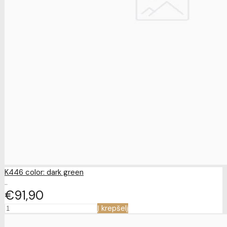
K446 color: dark green
..
€91
90
Į krepšelį