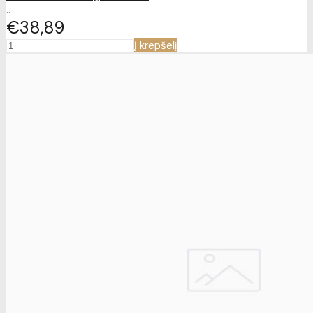
..
€38
89
Į krepšelį