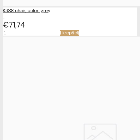
K388 chair, color: grey
..
€71
74
Į krepšelį