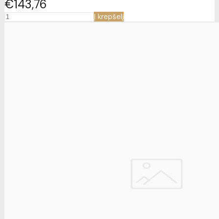
€143
76
Į krepšelį