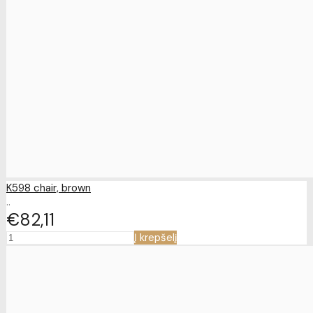
K598 chair, brown
..
€82
11
Į krepšelį