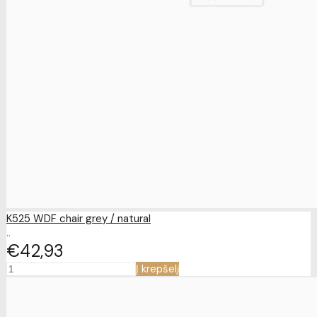
K525 WDF chair grey / natural
..
€42
93
Į krepšelį