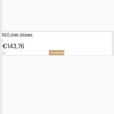
K611 chair d.beige
..
€143
76
Į krepšelį