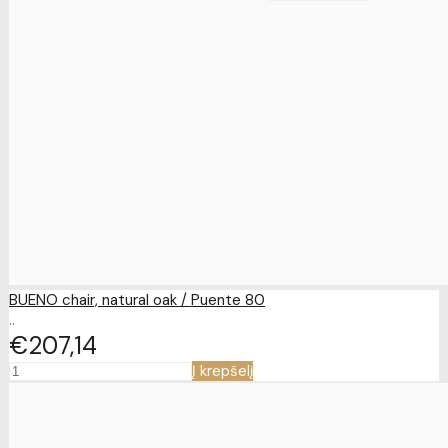
BUENO chair, natural oak / Puente 80
..
€207
14
Į krepšelį