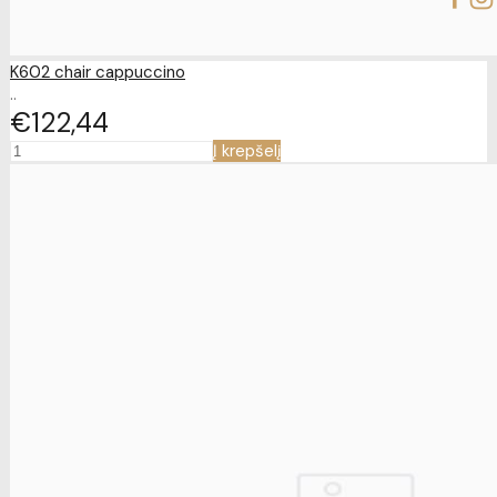
K602 chair cappuccino
..
€122
44
Į krepšelį