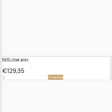
K610 chair grey
..
€129
35
Į krepšelį