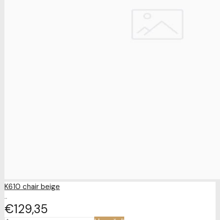
K610 chair beige
..
€129
35