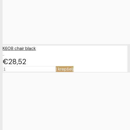
K608 chair black
..
€28
52
Į krepšelį