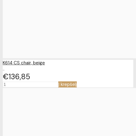
K614 CS chair, beige
..
€136
85
Į krepšelį