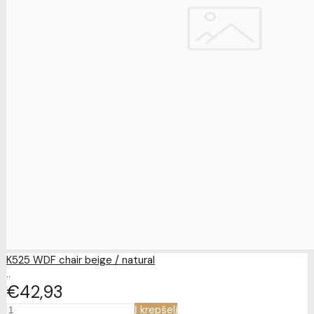
K525 WDF chair beige / natural
..
€42
93
Į krepšelį