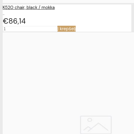
K520 chair, black / mokka
..
€86
14
Į krepšelį