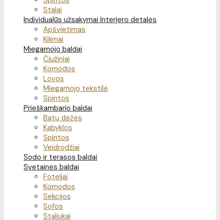
Spintos
Stalai
Individualūs užsakymai
Interjero detalės
Apšvietimas
Kilimai
Miegamojo baldai
Čiužiniai
Komodos
Lovos
Miegamojo tekstilė
Spintos
Prieškambario baldai
Batų dėžės
Kabyklos
Spintos
Veidrodžiai
Sodo ir terasos baldai
Svetainės baldai
Foteliai
Komodos
Sekcijos
Sofos
Staliukai