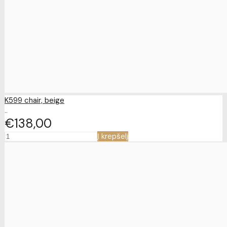
K599 chair, beige
..
€138
00
Į krepšelį