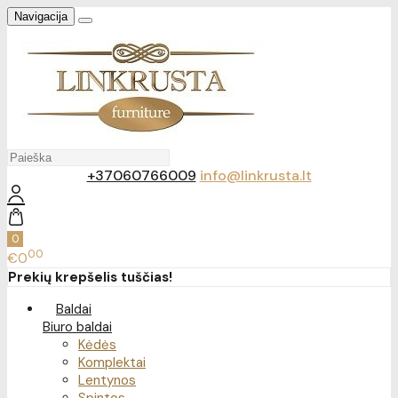
Navigacija
+37060766009
info@linkrusta.lt
0
00
€0
Prekių krepšelis tuščias!
Baldai
Biuro baldai
Kėdės
Komplektai
Lentynos