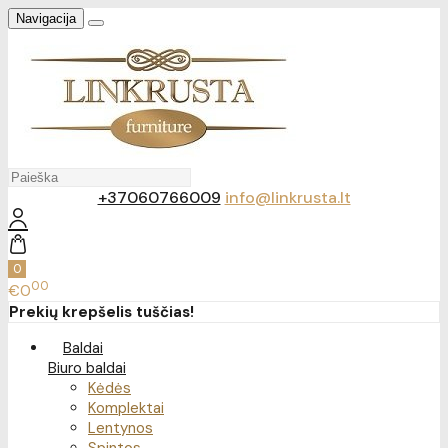
Navigacija
+37060766009
info@linkrusta.lt
0
00
€0
Prekių krepšelis tuščias!
Baldai
Biuro baldai
Kėdės
Komplektai
Lentynos