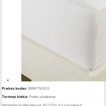
Prekės kodas:
188WTN1303
Turimas kiekis:
Prekė užsakoma
Washable by Machine at 40 °CDo not use bleach