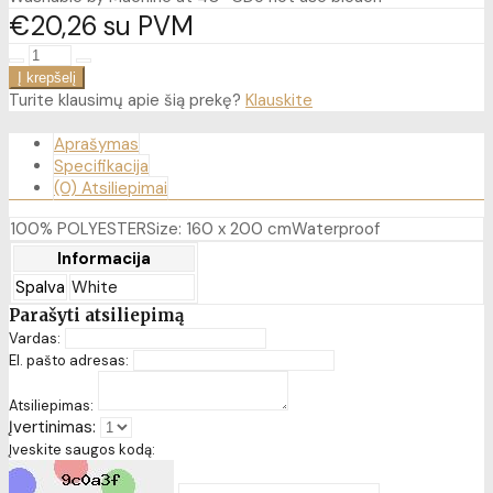
€20
26
su PVM
Turite klausimų apie šią prekę?
Klauskite
Aprašymas
Specifikacija
(0) Atsiliepimai
100% POLYESTERSize: 160 x 200 cmWaterproof
Informacija
Spalva
White
Parašyti atsiliepimą
Vardas:
El. pašto adresas:
Atsiliepimas:
Įvertinimas:
Įveskite saugos kodą: