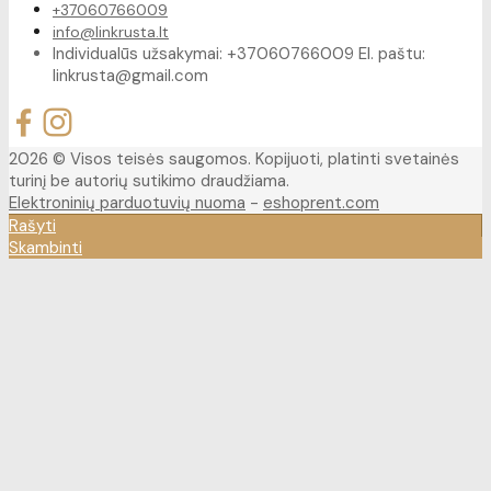
+37060766009
info@linkrusta.lt
Individualūs užsakymai: +37060766009 El. paštu:
linkrusta@gmail.com
2026 © Visos teisės saugomos. Kopijuoti, platinti svetainės
turinį be autorių sutikimo draudžiama.
Elektroninių parduotuvių nuoma
-
eshoprent.com
Rašyti
Skambinti