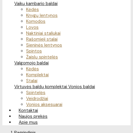
Vaikų kambario baldai
Kėdės
Knygų lentynos
Komodos
Lovos
Naktiniai staliukai
Rašomieji stalai
Sieninės lentynos
Spintos
Žaislų spintelės
Valgomojo baldai
Kėdės
Komplektai
Stalai
Virtuvės baldų komplektai
Vonios baldai
Spintelės
Veidrodžiai
Vonios aksesuarai
Kontaktai
Naujos prekės
Apie mus
Pagrindinis