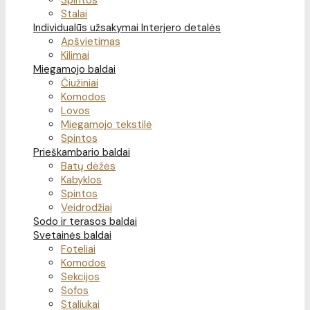
Spintos
Stalai
Individualūs užsakymai
Interjero detalės
Apšvietimas
Kilimai
Miegamojo baldai
Čiužiniai
Komodos
Lovos
Miegamojo tekstilė
Spintos
Prieškambario baldai
Batų dėžės
Kabyklos
Spintos
Veidrodžiai
Sodo ir terasos baldai
Svetainės baldai
Foteliai
Komodos
Sekcijos
Sofos
Staliukai