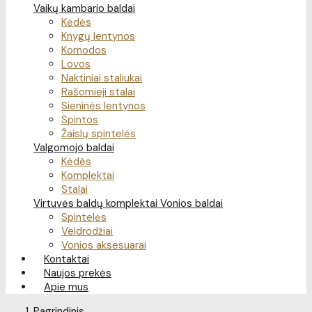
Vaikų kambario baldai
Kėdės
Knygų lentynos
Komodos
Lovos
Naktiniai staliukai
Rašomieji stalai
Sieninės lentynos
Spintos
Žaislų spintelės
Valgomojo baldai
Kėdės
Komplektai
Stalai
Virtuvės baldų komplektai
Vonios baldai
Spintelės
Veidrodžiai
Vonios aksesuarai
Kontaktai
Naujos prekės
Apie mus
Pagrindinis