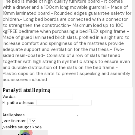
The bed is made of high quality furniture board.- It comes
with a drawer and a 100cm long movable guardrail.- Made of
18mm laminated board.- Rounded edges guarantee safety for
children.- Long bed boards are connected with a connector
to strengthen the construction- Maximum load up to 100
kgFREE bedframe when purchasing a bed!FLEX spring frame:-
Made of glued laminated birch slats, profiled in a slight arc to
increase comfort and springiness of the mattress provide
adequate support and ventilation for the mattress.- Two-
sided resin-coated- Consists of a row of slats fastened
together with high strength synthetic straps to ensure even
and durable distribution of the slats on the bed frame.-
Plastic caps on the slats to prevent squeaking and assembly
accessories included
Parašyti atsiliepimą
Vardas:
El. pašto adresas:
Atsiliepimas:
Įvertinimas:
Įveskite saugos kodą: