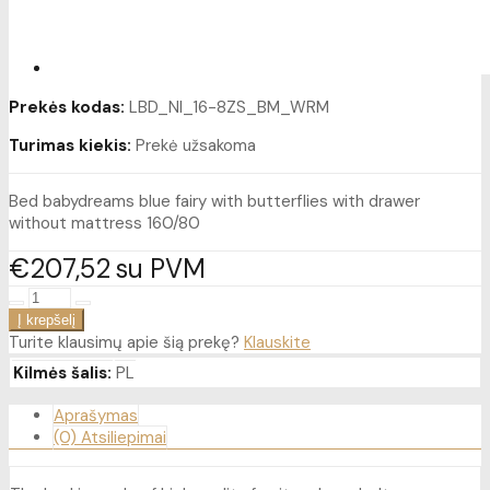
Prekės kodas:
LBD_NI_16-8ZS_BM_WRM
Turimas kiekis:
Prekė užsakoma
Bed babydreams blue fairy with butterflies with drawer
without mattress 160/80
€207
52
su PVM
Turite klausimų apie šią prekę?
Klauskite
Kilmės šalis:
PL
Aprašymas
(0) Atsiliepimai