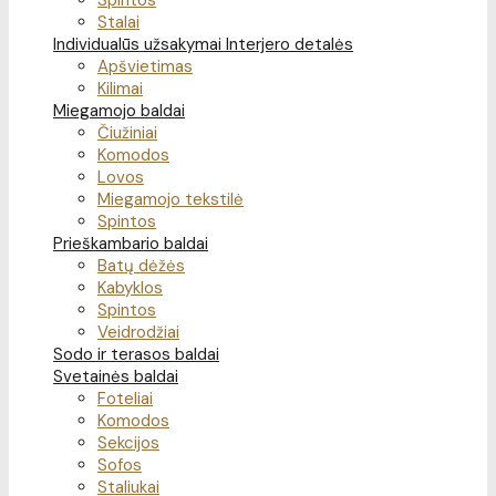
Spintos
Stalai
Individualūs užsakymai
Interjero detalės
Apšvietimas
Kilimai
Miegamojo baldai
Čiužiniai
Komodos
Lovos
Miegamojo tekstilė
Spintos
Prieškambario baldai
Batų dėžės
Kabyklos
Spintos
Veidrodžiai
Sodo ir terasos baldai
Svetainės baldai
Foteliai
Komodos
Sekcijos
Sofos
Staliukai