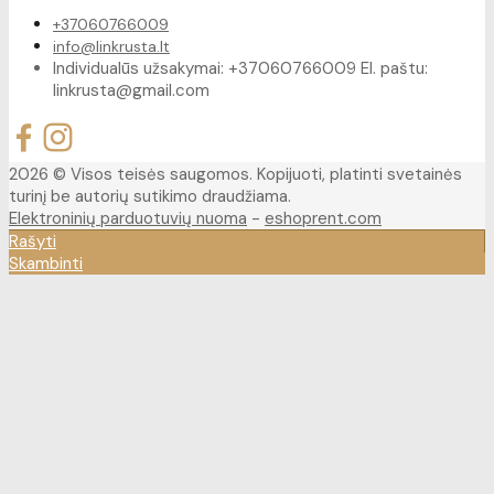
+37060766009
info@linkrusta.lt
Individualūs užsakymai: +37060766009 El. paštu:
linkrusta@gmail.com
2026 © Visos teisės saugomos. Kopijuoti, platinti svetainės
turinį be autorių sutikimo draudžiama.
Elektroninių parduotuvių nuoma
-
eshoprent.com
Rašyti
Skambinti