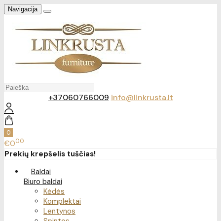
Navigacija
+37060766009
info@linkrusta.lt
0
00
€0
Prekių krepšelis tuščias!
Baldai
Biuro baldai
Kėdės
Komplektai
Lentynos