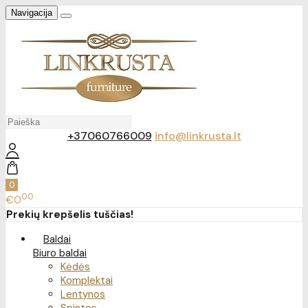
Navigacija
+37060766009
info@linkrusta.lt
0
00
€0
Prekių krepšelis tuščias!
Baldai
Biuro baldai
Kėdės
Komplektai
Lentynos