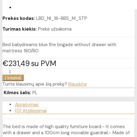
Prekės kodas:
LBD_NI_18-8BS_M_STP
Turimas kiekis:
Prekė užsakoma
Bed babydreams blue fire brigade without drawer with
mattress 180/80
€231
49
su PVM
Turite klausimų apie šią prekę?
Klauskite
Kilmės šalis:
PL
Aprašymas
(0) Atsiliepimai
The bed is made of high quality furniture board.- It comes
with a drawer and a 100cm long movable guardrail.- Made of