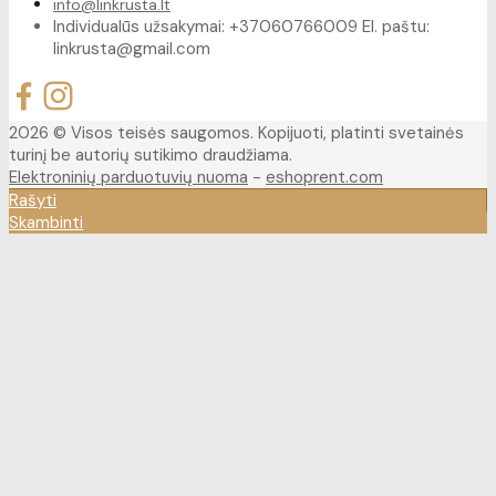
info@linkrusta.lt
Individualūs užsakymai: +37060766009 El. paštu:
linkrusta@gmail.com
2026 © Visos teisės saugomos. Kopijuoti, platinti svetainės
turinį be autorių sutikimo draudžiama.
Elektroninių parduotuvių nuoma
-
eshoprent.com
Rašyti
Skambinti