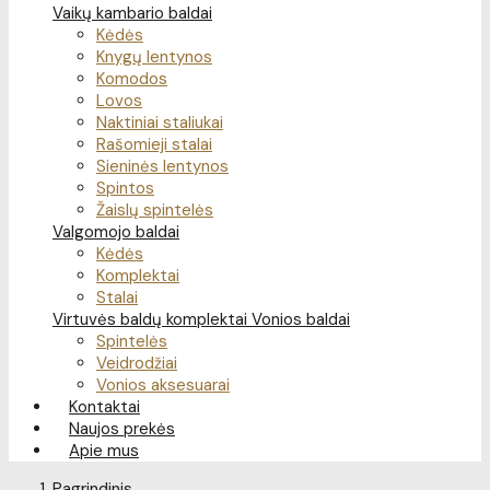
Vaikų kambario baldai
Kėdės
Knygų lentynos
Komodos
Lovos
Naktiniai staliukai
Rašomieji stalai
Sieninės lentynos
Spintos
Žaislų spintelės
Valgomojo baldai
Kėdės
Komplektai
Stalai
Virtuvės baldų komplektai
Vonios baldai
Spintelės
Veidrodžiai
Vonios aksesuarai
Kontaktai
Naujos prekės
Apie mus
Pagrindinis