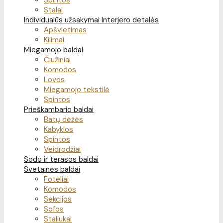
Spintos
Stalai
Individualūs užsakymai
Interjero detalės
Apšvietimas
Kilimai
Miegamojo baldai
Čiužiniai
Komodos
Lovos
Miegamojo tekstilė
Spintos
Prieškambario baldai
Batų dėžės
Kabyklos
Spintos
Veidrodžiai
Sodo ir terasos baldai
Svetainės baldai
Foteliai
Komodos
Sekcijos
Sofos
Staliukai