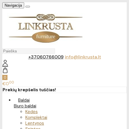
Navigacija
+37060766009
info@linkrusta.lt
0
00
€0
Prekių krepšelis tuščias!
Baldai
Biuro baldai
Kėdės
Komplektai
Lentynos