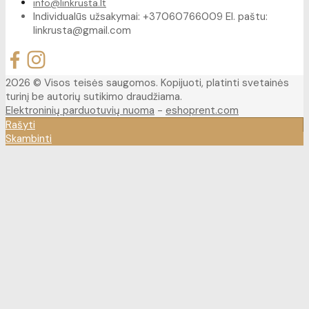
info@linkrusta.lt
Individualūs užsakymai: +37060766009 El. paštu:
linkrusta@gmail.com
2026 © Visos teisės saugomos. Kopijuoti, platinti svetainės
turinį be autorių sutikimo draudžiama.
Elektroninių parduotuvių nuoma
-
eshoprent.com
Rašyti
Skambinti