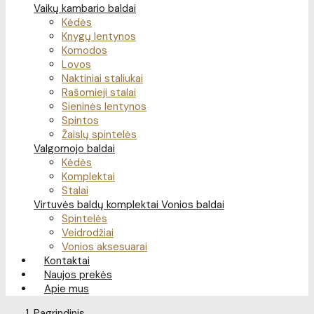
Vaikų kambario baldai
Kėdės
Knygų lentynos
Komodos
Lovos
Naktiniai staliukai
Rašomieji stalai
Sieninės lentynos
Spintos
Žaislų spintelės
Valgomojo baldai
Kėdės
Komplektai
Stalai
Virtuvės baldų komplektai
Vonios baldai
Spintelės
Veidrodžiai
Vonios aksesuarai
Kontaktai
Naujos prekės
Apie mus
Pagrindinis