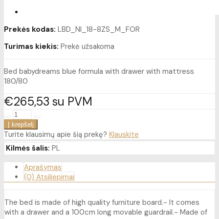
Prekės kodas:
LBD_NI_18-8ZS_M_FOR
Turimas kiekis:
Prekė užsakoma
Bed babydreams blue formula with drawer with mattress
180/80
€265
53
su PVM
Turite klausimų apie šią prekę?
Klauskite
Kilmės šalis:
PL
Aprašymas
(0) Atsiliepimai
The bed is made of high quality furniture board.- It comes
with a drawer and a 100cm long movable guardrail.- Made of