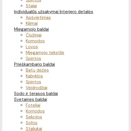
Spintos
Stalai
Individualūs užsakymai
Interjero detalės
Apšvietimas
Kilimai
Miegamojo baldai
Čiužiniai
Komodos
Lovos
Miegamojo tekstilė
Spintos
Prieškambario baldai
Batų dėžės
Kabyklos
Spintos
Veidrodžiai
Sodo ir terasos baldai
Svetainės baldai
Foteliai
Komodos
Sekcijos
Sofos
Staliukai