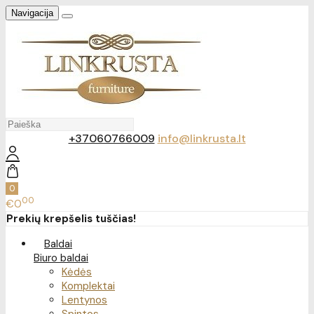
Navigacija
+37060766009
info@linkrusta.lt
0
00
€0
Prekių krepšelis tuščias!
Baldai
Biuro baldai
Kėdės
Komplektai
Lentynos