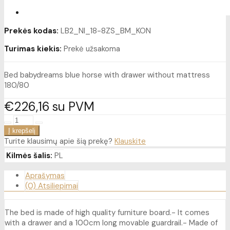
Prekės kodas:
LB2_NI_18-8ZS_BM_KON
Turimas kiekis:
Prekė užsakoma
Bed babydreams blue horse with drawer without mattress
180/80
€226
16
su PVM
Turite klausimų apie šią prekę?
Klauskite
Kilmės šalis:
PL
Aprašymas
(0) Atsiliepimai
The bed is made of high quality furniture board.- It comes
with a drawer and a 100cm long movable guardrail.- Made of