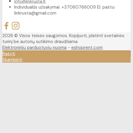
info@linkrusta.lt
Individualūs užsakymai: +37060766009 El. paštu:
linkrusta@gmail.com
2026 © Visos teisės saugomos. Kopijuoti, platinti svetainės
turinį be autorių sutikimo draudžiama.
Elektroninių parduotuvių nuoma
-
eshoprent.com
Rašyti
Skambinti