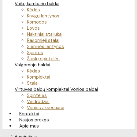
Vaikų kambario baldai
Kėdės
Knygų lentynos
Komodos
Lovos
Naktiniai staliukai
Rašomieji stalai
Sieninės lentynos
Spintos
Žaislų spintelės
Valgomojo baldai
Kėdės
Komplektai
Stalai
Virtuvės baldų komplektai
Vonios baldai
Spintelės
Veidrodžiai
Vonios aksesuarai
Kontaktai
Naujos prekės
Apie mus
Pagrindinis