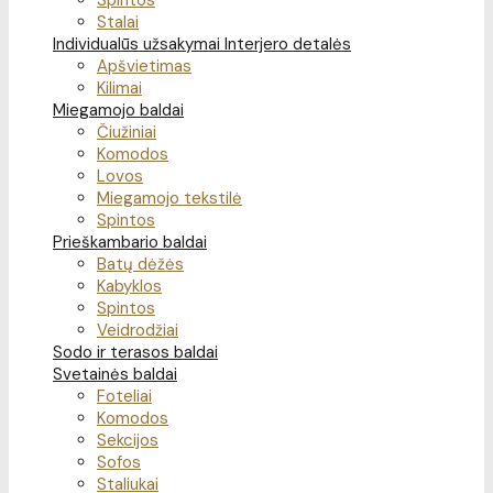
Spintos
Stalai
Individualūs užsakymai
Interjero detalės
Apšvietimas
Kilimai
Miegamojo baldai
Čiužiniai
Komodos
Lovos
Miegamojo tekstilė
Spintos
Prieškambario baldai
Batų dėžės
Kabyklos
Spintos
Veidrodžiai
Sodo ir terasos baldai
Svetainės baldai
Foteliai
Komodos
Sekcijos
Sofos
Staliukai