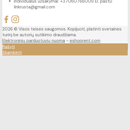
Individualūs užsakymai: +37060766009 El. paštu:
linkrusta@gmail.com
2026 © Visos teisės saugomos. Kopijuoti, platinti svetainės
turinį be autorių sutikimo draudžiama.
Elektroninių parduotuvių nuoma
-
eshoprent.com
Rašyti
Skambinti