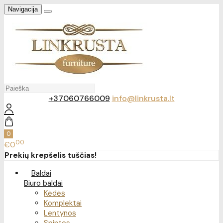
Navigacija
+37060766009
info@linkrusta.lt
0
00
€0
Prekių krepšelis tuščias!
Baldai
Biuro baldai
Kėdės
Komplektai
Lentynos