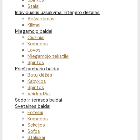
Spintos
Stalai
Individualūs užsakymai
Interjero detalės
Apšvietimas
Kilimai
Miegamojo baldai
Čiužiniai
Komodos
Lovos
Miegamojo tekstilė
Spintos
Prieškambario baldai
Batų dėžės
Kabyklos
Spintos
Veidrodžiai
Sodo ir terasos baldai
Svetainės baldai
Foteliai
Komodos
Sekcijos
Sofos
Staliukai