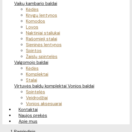
Vaikų kambario baldai
Kėdės
Knygų lentynos
Komodos
Lovos
Naktiniai staliukai
Rašomieji stalai
Sieninės lentynos
Spintos
Žaislų spintelės
Valgomojo baldai
Kėdės
Komplektai
Stalai
Virtuvės baldų komplektai
Vonios baldai
Spintelės
Veidrodžiai
Vonios aksesuarai
Kontaktai
Naujos prekės
Apie mus
Pagrindinis