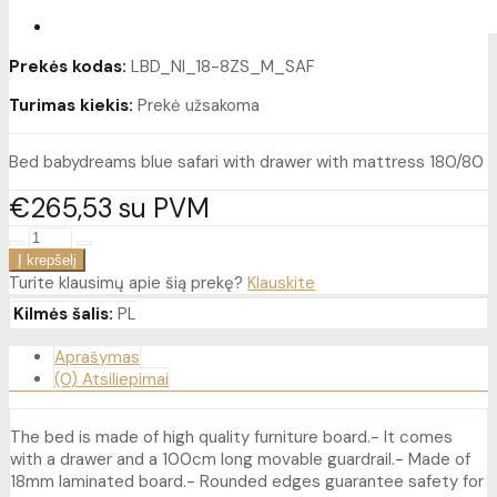
Prekės kodas:
LBD_NI_18-8ZS_M_SAF
Turimas kiekis:
Prekė užsakoma
Bed babydreams blue safari with drawer with mattress 180/80
€265
53
su PVM
Turite klausimų apie šią prekę?
Klauskite
Kilmės šalis:
PL
Aprašymas
(0) Atsiliepimai
The bed is made of high quality furniture board.- It comes
with a drawer and a 100cm long movable guardrail.- Made of
18mm laminated board.- Rounded edges guarantee safety for