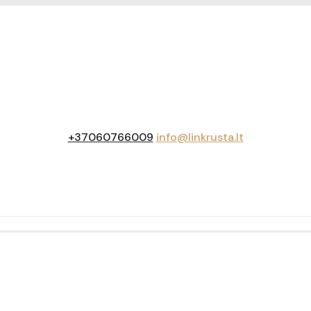
+37060766009
info@linkrusta.lt