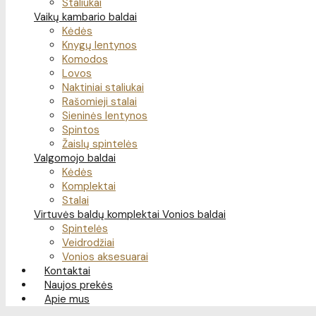
Staliukai
Vaikų kambario baldai
Kėdės
Knygų lentynos
Komodos
Lovos
Naktiniai staliukai
Rašomieji stalai
Sieninės lentynos
Spintos
Žaislų spintelės
Valgomojo baldai
Kėdės
Komplektai
Stalai
Virtuvės baldų komplektai
Vonios baldai
Spintelės
Veidrodžiai
Vonios aksesuarai
Kontaktai
Naujos prekės
Apie mus