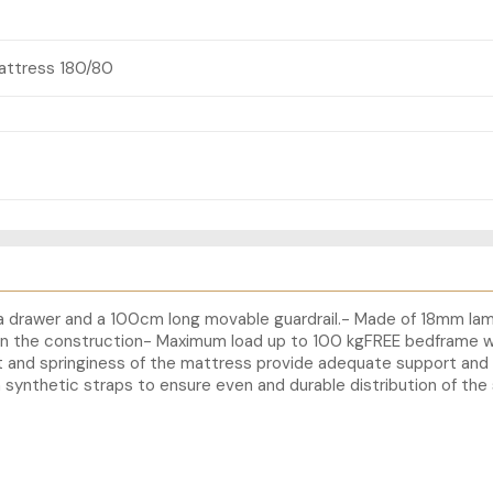
attress 180/80
h a drawer and a 100cm long movable guardrail.- Made of 18mm la
n the construction- Maximum load up to 100 kgFREE bedframe wh
fort and springiness of the mattress provide adequate support an
 synthetic straps to ensure even and durable distribution of the 