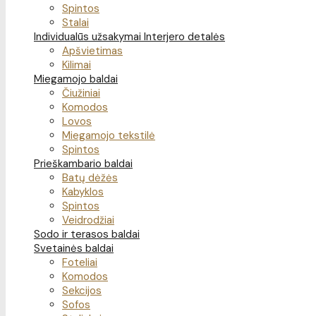
Spintos
Stalai
Individualūs užsakymai
Interjero detalės
Apšvietimas
Kilimai
Miegamojo baldai
Čiužiniai
Komodos
Lovos
Miegamojo tekstilė
Spintos
Prieškambario baldai
Batų dėžės
Kabyklos
Spintos
Veidrodžiai
Sodo ir terasos baldai
Svetainės baldai
Foteliai
Komodos
Sekcijos
Sofos