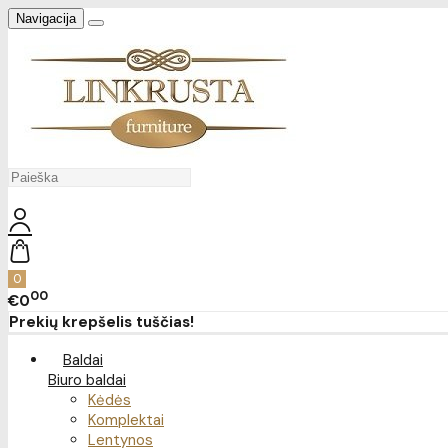
Navigacija
0
00
€0
Prekių krepšelis tuščias!
Baldai
Biuro baldai
Kėdės
Komplektai
Lentynos