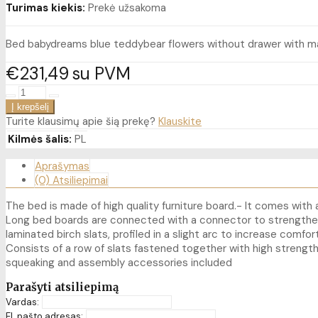
Turimas kiekis:
Prekė užsakoma
Bed babydreams blue teddybear flowers without drawer with m
€231
49
su PVM
Turite klausimų apie šią prekę?
Klauskite
Kilmės šalis:
PL
Aprašymas
(0) Atsiliepimai
The bed is made of high quality furniture board.- It comes wit
Long bed boards are connected with a connector to strengthe
laminated birch slats, profiled in a slight arc to increase com
Consists of a row of slats fastened together with high strength
squeaking and assembly accessories included
Parašyti atsiliepimą
Vardas:
El. pašto adresas: