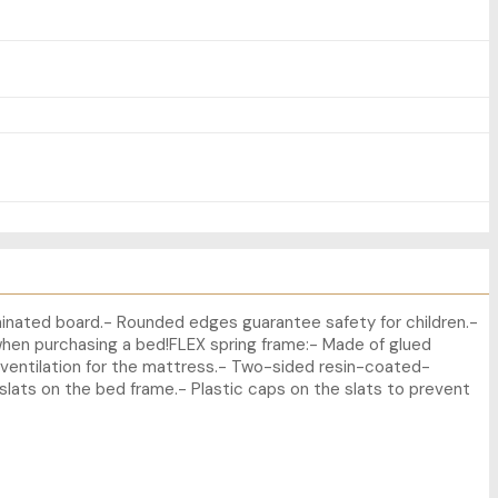
minated board.- Rounded edges guarantee safety for children.-
en purchasing a bed!FLEX spring frame:- Made of glued
d ventilation for the mattress.- Two-sided resin-coated-
slats on the bed frame.- Plastic caps on the slats to prevent