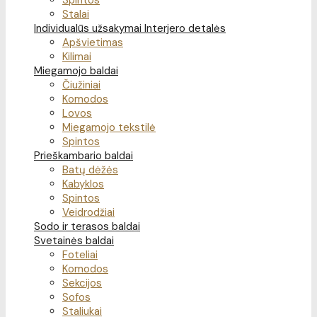
Spintos
Stalai
Individualūs užsakymai
Interjero detalės
Apšvietimas
Kilimai
Miegamojo baldai
Čiužiniai
Komodos
Lovos
Miegamojo tekstilė
Spintos
Prieškambario baldai
Batų dėžės
Kabyklos
Spintos
Veidrodžiai
Sodo ir terasos baldai
Svetainės baldai
Foteliai
Komodos
Sekcijos
Sofos
Staliukai