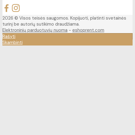
2026 © Visos teisės saugomos. Kopijuoti, platinti svetainės
turinį be autorių sutikimo draudžiama.
Elektroninių parduotuvių nuoma
-
eshoprent.com
Rašyti
Skambinti