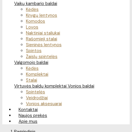
Vaikų kambario baldai
Kėdės
Knygų lentynos
Komodos
Lovos
Naktiniai staliukai
Rašomieji stalai
Sieninės lentynos
Spintos
Žaislų spintelės
Valgomojo baldai
Kėdės
Komplektai
Stalai
Virtuvės baldų komplektai
Vonios baldai
Spintelės
Veidrodžiai
Vonios aksesuarai
Kontaktai
Naujos prekės
Apie mus
Pagrindinis