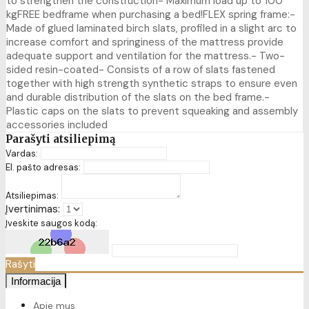
to strengthen the construction- Maximum load up to 100
kgFREE bedframe when purchasing a bed!FLEX spring frame:-
Made of glued laminated birch slats, profiled in a slight arc to
increase comfort and springiness of the mattress provide
adequate support and ventilation for the mattress.- Two-
sided resin-coated- Consists of a row of slats fastened
together with high strength synthetic straps to ensure even
and durable distribution of the slats on the bed frame.-
Plastic caps on the slats to prevent squeaking and assembly
accessories included
Parašyti atsiliepimą
Vardas:
El. pašto adresas:
Atsiliepimas:
Įvertinimas:
Įveskite saugos kodą:
Rašyti
Informacija
Apie mus