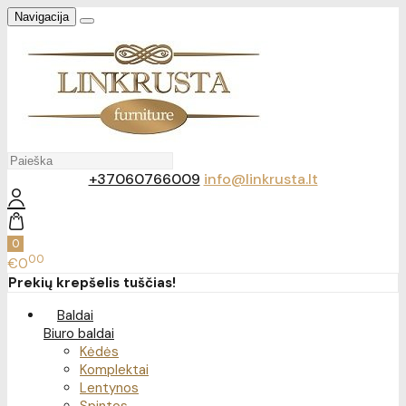
Navigacija
+37060766009
info@linkrusta.lt
0
00
€0
Prekių krepšelis tuščias!
Baldai
Biuro baldai
Kėdės
Komplektai
Lentynos