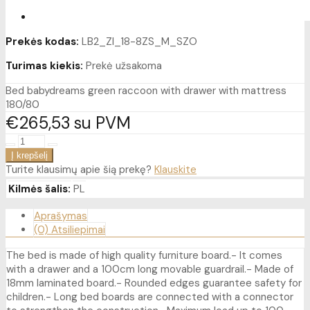
Prekės kodas:
LB2_ZI_18-8ZS_M_SZO
Turimas kiekis:
Prekė užsakoma
Bed babydreams green raccoon with drawer with mattress
180/80
€265
53
su PVM
Turite klausimų apie šią prekę?
Klauskite
Kilmės šalis:
PL
Aprašymas
(0) Atsiliepimai
The bed is made of high quality furniture board.- It comes
with a drawer and a 100cm long movable guardrail.- Made of
18mm laminated board.- Rounded edges guarantee safety for
children.- Long bed boards are connected with a connector