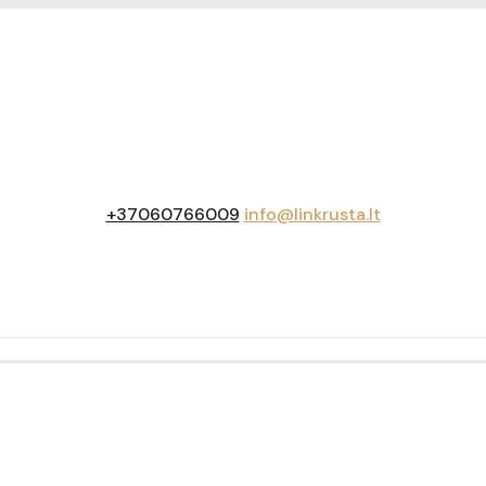
+37060766009
info@linkrusta.lt