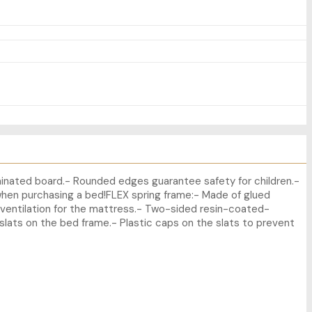
minated board.- Rounded edges guarantee safety for children.-
en purchasing a bed!FLEX spring frame:- Made of glued
d ventilation for the mattress.- Two-sided resin-coated-
slats on the bed frame.- Plastic caps on the slats to prevent