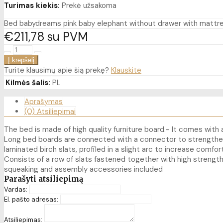
Turimas kiekis:
Prekė užsakoma
Bed babydreams pink baby elephant without drawer with mattr
€211
78
su PVM
Turite klausimų apie šią prekę?
Klauskite
Kilmės šalis:
PL
Aprašymas
(0) Atsiliepimai
The bed is made of high quality furniture board.- It comes wit
Long bed boards are connected with a connector to strengthe
laminated birch slats, profiled in a slight arc to increase com
Consists of a row of slats fastened together with high strength
squeaking and assembly accessories included
Parašyti atsiliepimą
Vardas:
El. pašto adresas:
Atsiliepimas: