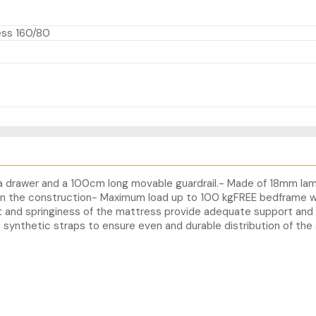
ess 160/80
h a drawer and a 100cm long movable guardrail.- Made of 18mm la
n the construction- Maximum load up to 100 kgFREE bedframe wh
fort and springiness of the mattress provide adequate support an
 synthetic straps to ensure even and durable distribution of the 