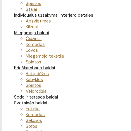
Spintos
Stalai
Individualūs užsakymai
Interjero detalės
Apšvietimas
Kilimai
Miegamojo baldai
Čiužiniai
Komodos
Lovos
Miegamojo tekstilė
Spintos
Prieškambario baldai
Batų dėžės
Kabyklos
Spintos
Veidrodžiai
Sodo ir terasos baldai
Svetainės baldai
Foteliai
Komodos
Sekcijos
Sofos