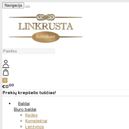
Navigacija
0
00
€0
Prekių krepšelis tuščias!
Baldai
Biuro baldai
Kėdės
Komplektai
Lentynos