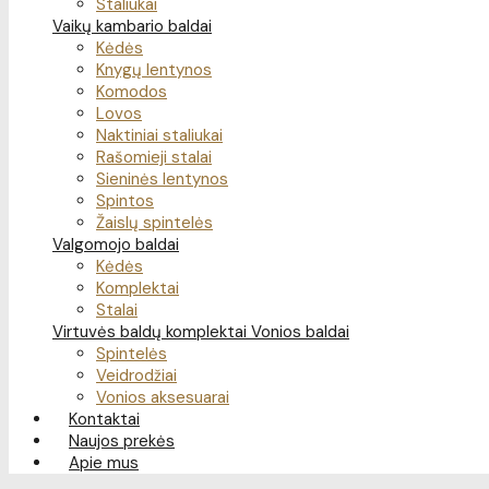
Staliukai
Vaikų kambario baldai
Kėdės
Knygų lentynos
Komodos
Lovos
Naktiniai staliukai
Rašomieji stalai
Sieninės lentynos
Spintos
Žaislų spintelės
Valgomojo baldai
Kėdės
Komplektai
Stalai
Virtuvės baldų komplektai
Vonios baldai
Spintelės
Veidrodžiai
Vonios aksesuarai
Kontaktai
Naujos prekės
Apie mus