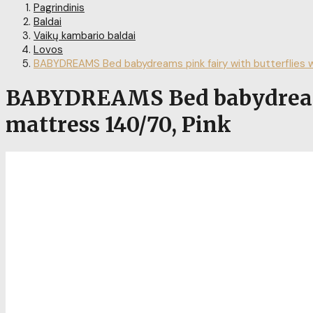
Pagrindinis
Baldai
Vaikų kambario baldai
Lovos
BABYDREAMS Bed babydreams pink fairy with butterflies w
BABYDREAMS Bed babydreams 
mattress 140/70, Pink