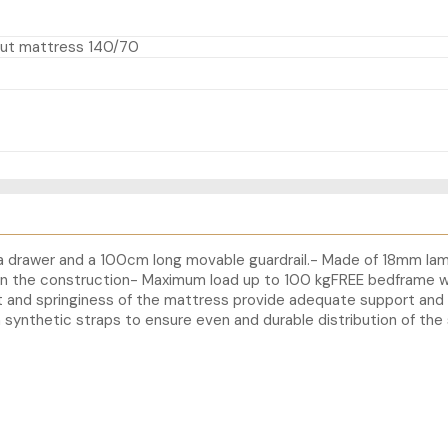
hout mattress 140/70
h a drawer and a 100cm long movable guardrail.- Made of 18mm la
n the construction- Maximum load up to 100 kgFREE bedframe wh
fort and springiness of the mattress provide adequate support an
 synthetic straps to ensure even and durable distribution of the 