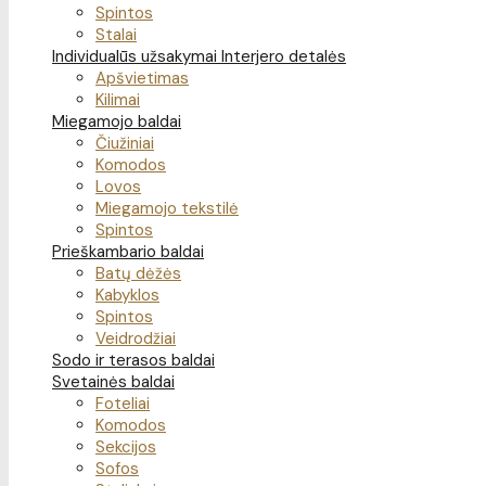
Spintos
Stalai
Individualūs užsakymai
Interjero detalės
Apšvietimas
Kilimai
Miegamojo baldai
Čiužiniai
Komodos
Lovos
Miegamojo tekstilė
Spintos
Prieškambario baldai
Batų dėžės
Kabyklos
Spintos
Veidrodžiai
Sodo ir terasos baldai
Svetainės baldai
Foteliai
Komodos
Sekcijos
Sofos