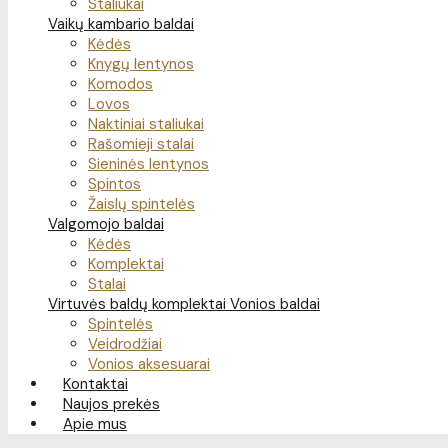
Staliukai
Vaikų kambario baldai
Kėdės
Knygų lentynos
Komodos
Lovos
Naktiniai staliukai
Rašomieji stalai
Sieninės lentynos
Spintos
Žaislų spintelės
Valgomojo baldai
Kėdės
Komplektai
Stalai
Virtuvės baldų komplektai
Vonios baldai
Spintelės
Veidrodžiai
Vonios aksesuarai
Kontaktai
Naujos prekės
Apie mus