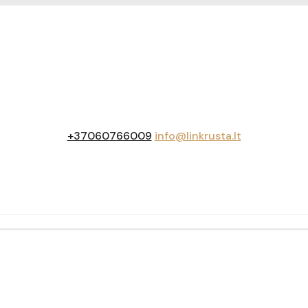
+37060766009
info@linkrusta.lt