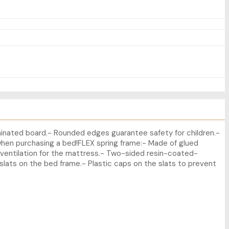
minated board.- Rounded edges guarantee safety for children.-
en purchasing a bed!FLEX spring frame:- Made of glued
d ventilation for the mattress.- Two-sided resin-coated-
slats on the bed frame.- Plastic caps on the slats to prevent