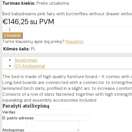
Turimas kiekis:
Prekė užsakoma
Bed babydreams pink fairy with butterflies without drawer wit
€146
25
su PVM
Turite klausimų apie šią prekę?
Klauskite
Kilmės šalis:
PL
Aprašymas
(0) Atsiliepimai
The bed is made of high quality furniture board.- It comes wit
Long bed boards are connected with a connector to strengthe
laminated birch slats, profiled in a slight arc to increase com
Consists of a row of slats fastened together with high strength
squeaking and assembly accessories included
Parašyti atsiliepimą
Vardas:
El. pašto adresas:
Atsiliepimas: