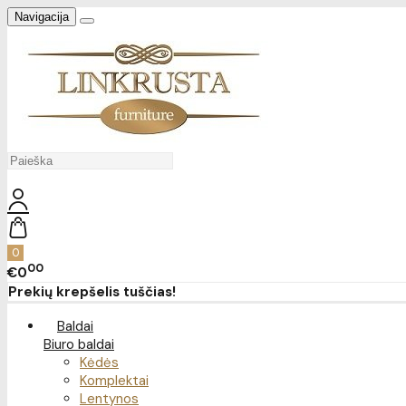
Navigacija
0
00
€0
Prekių krepšelis tuščias!
Baldai
Biuro baldai
Kėdės
Komplektai
Lentynos