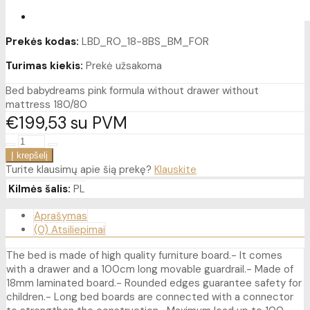
Prekės kodas:
LBD_RO_18-8BS_BM_FOR
Turimas kiekis:
Prekė užsakoma
Bed babydreams pink formula without drawer without
mattress 180/80
€199
53
su PVM
Turite klausimų apie šią prekę?
Klauskite
Kilmės šalis:
PL
Aprašymas
(0) Atsiliepimai
The bed is made of high quality furniture board.- It comes
with a drawer and a 100cm long movable guardrail.- Made of
18mm laminated board.- Rounded edges guarantee safety for
children.- Long bed boards are connected with a connector