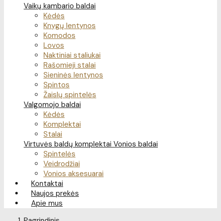
Vaikų kambario baldai
Kėdės
Knygų lentynos
Komodos
Lovos
Naktiniai staliukai
Rašomieji stalai
Sieninės lentynos
Spintos
Žaislų spintelės
Valgomojo baldai
Kėdės
Komplektai
Stalai
Virtuvės baldų komplektai
Vonios baldai
Spintelės
Veidrodžiai
Vonios aksesuarai
Kontaktai
Naujos prekės
Apie mus
Pagrindinis