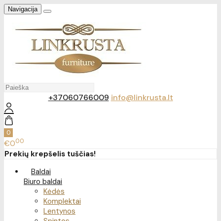
Navigacija
+37060766009
info@linkrusta.lt
0
00
€0
Prekių krepšelis tuščias!
Baldai
Biuro baldai
Kėdės
Komplektai
Lentynos