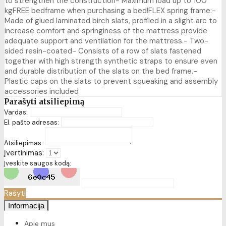
to strengthen the construction- Maximum load up to 100
kgFREE bedframe when purchasing a bed!FLEX spring frame:-
Made of glued laminated birch slats, profiled in a slight arc to
increase comfort and springiness of the mattress provide
adequate support and ventilation for the mattress.- Two-
sided resin-coated- Consists of a row of slats fastened
together with high strength synthetic straps to ensure even
and durable distribution of the slats on the bed frame.-
Plastic caps on the slats to prevent squeaking and assembly
accessories included
Parašyti atsiliepimą
Vardas:
El. pašto adresas:
Atsiliepimas:
Įvertinimas:
Įveskite saugos kodą:
Rašyti
Informacija
Apie mus