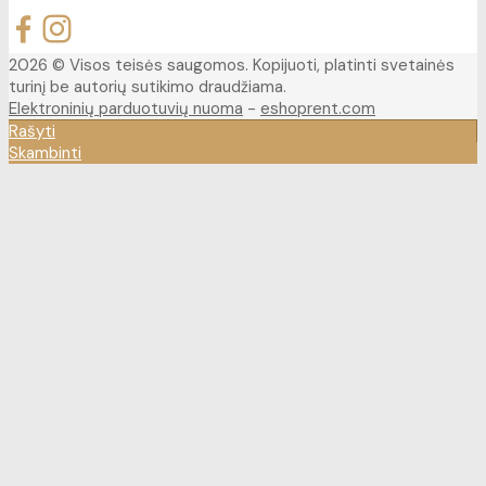
2026 © Visos teisės saugomos. Kopijuoti, platinti svetainės
turinį be autorių sutikimo draudžiama.
Elektroninių parduotuvių nuoma
-
eshoprent.com
Rašyti
Skambinti