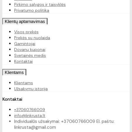
Pirkimo sąlygos ir taisyklės
Privatumo politika
Klientų aptarnavimas
Visos prekės
Prekės su nuolaida
Gamintojai
Dovanų kuponai
Svetainės medis
Kontaktai
Klientams
Klientams
Užsakymų istorija
Kontaktai
+37060766009
info@linkrusta.lt
Individualūs užsakymai: +37060766009 El. paštu:
linkrusta@gmail.com