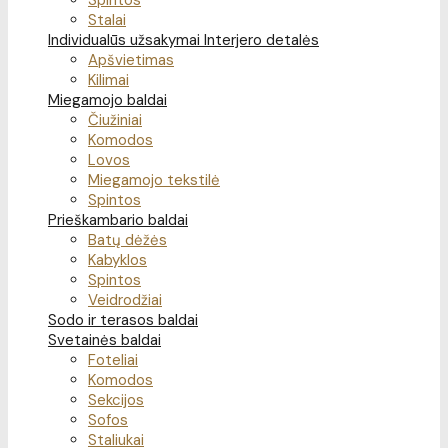
Spintos
Stalai
Individualūs užsakymai
Interjero detalės
Apšvietimas
Kilimai
Miegamojo baldai
Čiužiniai
Komodos
Lovos
Miegamojo tekstilė
Spintos
Prieškambario baldai
Batų dėžės
Kabyklos
Spintos
Veidrodžiai
Sodo ir terasos baldai
Svetainės baldai
Foteliai
Komodos
Sekcijos
Sofos
Staliukai