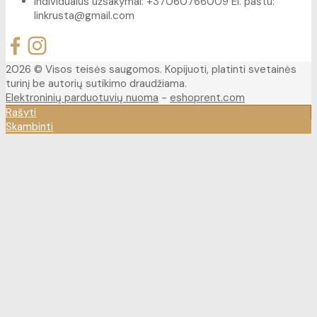
Individualūs užsakymai: +37060766009 El. paštu:
linkrusta@gmail.com
2026 © Visos teisės saugomos. Kopijuoti, platinti svetainės
turinį be autorių sutikimo draudžiama.
Elektroninių parduotuvių nuoma
-
eshoprent.com
Rašyti
Skambinti