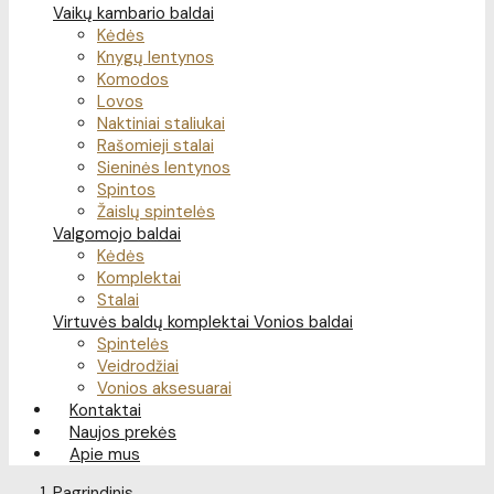
Vaikų kambario baldai
Kėdės
Knygų lentynos
Komodos
Lovos
Naktiniai staliukai
Rašomieji stalai
Sieninės lentynos
Spintos
Žaislų spintelės
Valgomojo baldai
Kėdės
Komplektai
Stalai
Virtuvės baldų komplektai
Vonios baldai
Spintelės
Veidrodžiai
Vonios aksesuarai
Kontaktai
Naujos prekės
Apie mus
Pagrindinis