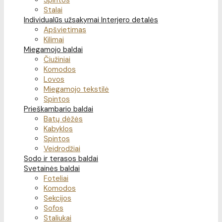
Spintos
Stalai
Individualūs užsakymai
Interjero detalės
Apšvietimas
Kilimai
Miegamojo baldai
Čiužiniai
Komodos
Lovos
Miegamojo tekstilė
Spintos
Prieškambario baldai
Batų dėžės
Kabyklos
Spintos
Veidrodžiai
Sodo ir terasos baldai
Svetainės baldai
Foteliai
Komodos
Sekcijos
Sofos
Staliukai