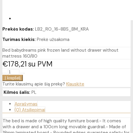
Prekės kodas:
LB2_RO_16-8BS_BM_KRA
Turimas kiekis:
Prekė užsakoma
Bed babydreams pink frozen land without drawer without
mattress 160/80
€178
21
su PVM
Turite klausimų apie šią prekę?
Klauskite
Kilmės šalis:
PL
Aprašymas
(0) Atsiliepimai
The bed is made of high quality furniture board.- It comes
with a drawer and a 100cm long movable guardrail.- Made of
18mm laminated board.- Rounded edges guarantee safety for