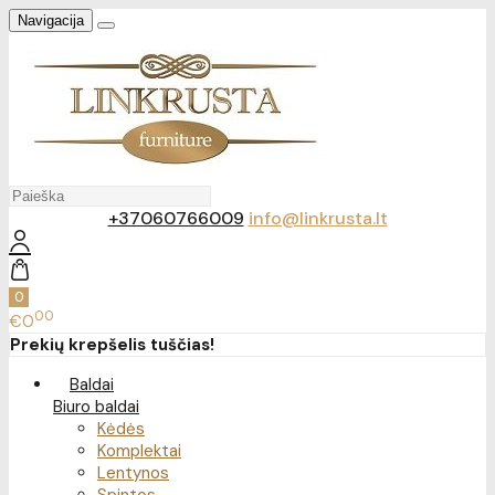
Navigacija
+37060766009
info@linkrusta.lt
0
00
€0
Prekių krepšelis tuščias!
Baldai
Biuro baldai
Kėdės
Komplektai
Lentynos