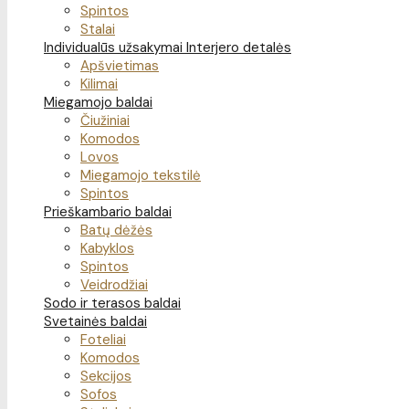
Spintos
Stalai
Individualūs užsakymai
Interjero detalės
Apšvietimas
Kilimai
Miegamojo baldai
Čiužiniai
Komodos
Lovos
Miegamojo tekstilė
Spintos
Prieškambario baldai
Batų dėžės
Kabyklos
Spintos
Veidrodžiai
Sodo ir terasos baldai
Svetainės baldai
Foteliai
Komodos
Sekcijos
Sofos