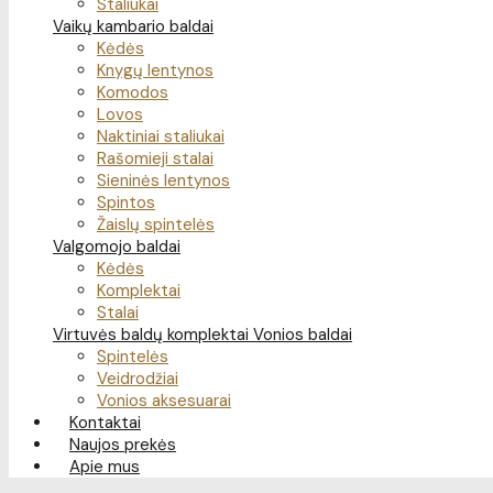
Staliukai
Vaikų kambario baldai
Kėdės
Knygų lentynos
Komodos
Lovos
Naktiniai staliukai
Rašomieji stalai
Sieninės lentynos
Spintos
Žaislų spintelės
Valgomojo baldai
Kėdės
Komplektai
Stalai
Virtuvės baldų komplektai
Vonios baldai
Spintelės
Veidrodžiai
Vonios aksesuarai
Kontaktai
Naujos prekės
Apie mus