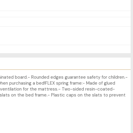
minated board.- Rounded edges guarantee safety for children.-
en purchasing a bed!FLEX spring frame:- Made of glued
d ventilation for the mattress.- Two-sided resin-coated-
slats on the bed frame.- Plastic caps on the slats to prevent