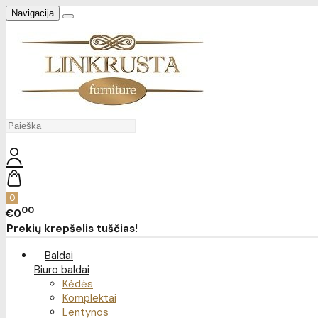
Navigacija
0
00
€0
Prekių krepšelis tuščias!
Baldai
Biuro baldai
Kėdės
Komplektai
Lentynos