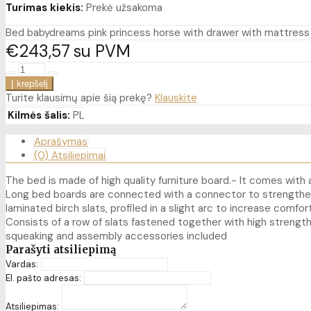
Turimas kiekis:
Prekė užsakoma
Bed babydreams pink princess horse with drawer with mattress
€243
57
su PVM
Turite klausimų apie šią prekę?
Klauskite
Kilmės šalis:
PL
Aprašymas
(0) Atsiliepimai
The bed is made of high quality furniture board.- It comes wit
Long bed boards are connected with a connector to strengthe
laminated birch slats, profiled in a slight arc to increase com
Consists of a row of slats fastened together with high strength
squeaking and assembly accessories included
Parašyti atsiliepimą
Vardas:
El. pašto adresas:
Atsiliepimas: