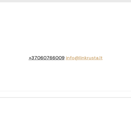
+37060766009
info@linkrusta.lt