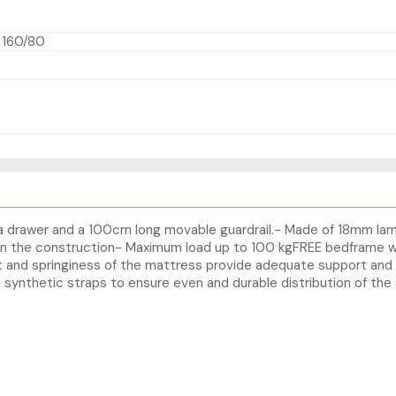
 160/80
h a drawer and a 100cm long movable guardrail.- Made of 18mm la
n the construction- Maximum load up to 100 kgFREE bedframe wh
fort and springiness of the mattress provide adequate support an
 synthetic straps to ensure even and durable distribution of the 