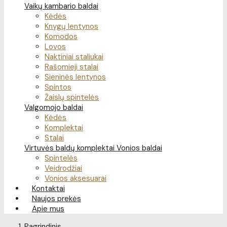
Vaikų kambario baldai
Kėdės
Knygų lentynos
Komodos
Lovos
Naktiniai staliukai
Rašomieji stalai
Sieninės lentynos
Spintos
Žaislų spintelės
Valgomojo baldai
Kėdės
Komplektai
Stalai
Virtuvės baldų komplektai
Vonios baldai
Spintelės
Veidrodžiai
Vonios aksesuarai
Kontaktai
Naujos prekės
Apie mus
Pagrindinis