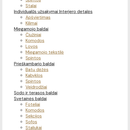
Spintos
Stalai
Individualūs užsakymai
Interjero detalės
Apšvietimas
Kilimai
Miegamojo baldai
Čiužiniai
Komodos
Lovos
Miegamojo tekstilė
Spintos
Prieškambario baldai
Batų dėžės
Kabyklos
Spintos
Veidrodžiai
Sodo ir terasos baldai
Svetainės baldai
Foteliai
Komodos
Sekcijos
Sofos
Staliukai