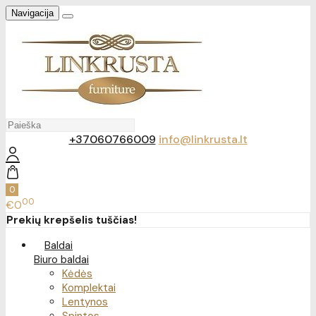
Navigacija
+37060766009
info@linkrusta.lt
0
00
€0
Prekių krepšelis tuščias!
Baldai
Biuro baldai
Kėdės
Komplektai
Lentynos