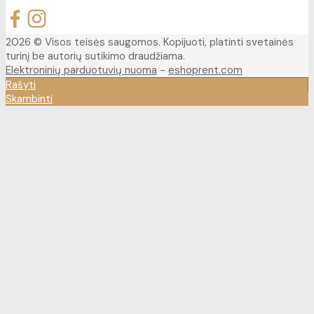
2026 © Visos teisės saugomos. Kopijuoti, platinti svetainės
turinį be autorių sutikimo draudžiama.
Elektroninių parduotuvių nuoma
-
eshoprent.com
Rašyti
Skambinti