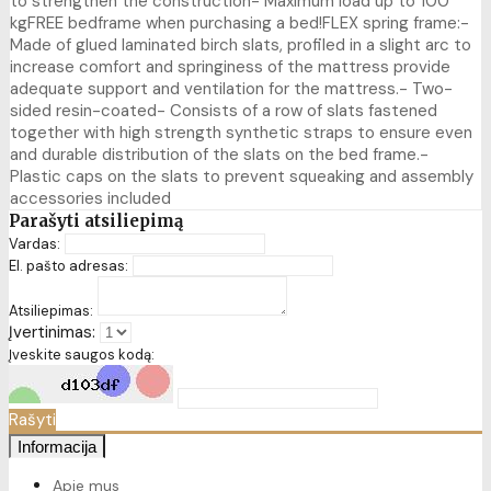
to strengthen the construction- Maximum load up to 100
kgFREE bedframe when purchasing a bed!FLEX spring frame:-
Made of glued laminated birch slats, profiled in a slight arc to
increase comfort and springiness of the mattress provide
adequate support and ventilation for the mattress.- Two-
sided resin-coated- Consists of a row of slats fastened
together with high strength synthetic straps to ensure even
and durable distribution of the slats on the bed frame.-
Plastic caps on the slats to prevent squeaking and assembly
accessories included
Parašyti atsiliepimą
Vardas:
El. pašto adresas:
Atsiliepimas:
Įvertinimas:
Įveskite saugos kodą:
Rašyti
Informacija
Apie mus