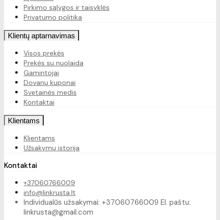
Pirkimo sąlygos ir taisyklės
Privatumo politika
Klientų aptarnavimas
Visos prekės
Prekės su nuolaida
Gamintojai
Dovanų kuponai
Svetainės medis
Kontaktai
Klientams
Klientams
Užsakymų istorija
Kontaktai
+37060766009
info@linkrusta.lt
Individualūs užsakymai: +37060766009 El. paštu:
linkrusta@gmail.com