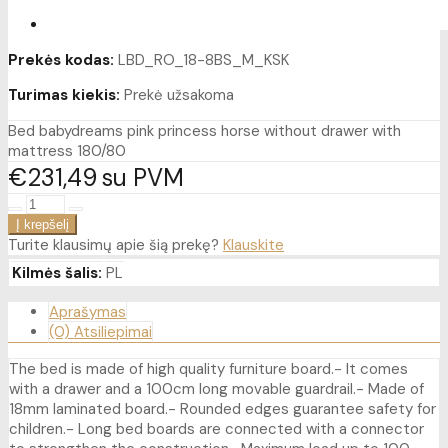
Prekės kodas:
LBD_RO_18-8BS_M_KSK
Turimas kiekis:
Prekė užsakoma
Bed babydreams pink princess horse without drawer with
mattress 180/80
€231
49
su PVM
Turite klausimų apie šią prekę?
Klauskite
Kilmės šalis:
PL
Aprašymas
(0) Atsiliepimai
The bed is made of high quality furniture board.- It comes
with a drawer and a 100cm long movable guardrail.- Made of
18mm laminated board.- Rounded edges guarantee safety for
children.- Long bed boards are connected with a connector