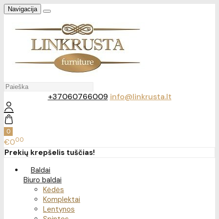
Navigacija
+37060766009
info@linkrusta.lt
0
00
€0
Prekių krepšelis tuščias!
Baldai
Biuro baldai
Kėdės
Komplektai
Lentynos