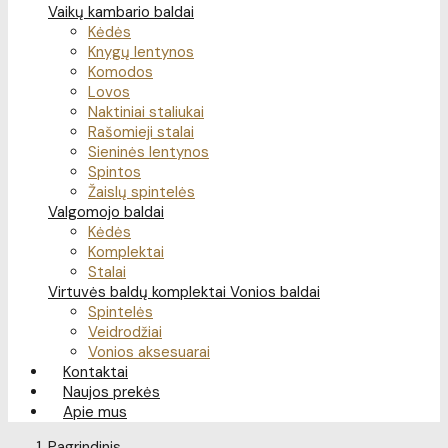
Vaikų kambario baldai
Kėdės
Knygų lentynos
Komodos
Lovos
Naktiniai staliukai
Rašomieji stalai
Sieninės lentynos
Spintos
Žaislų spintelės
Valgomojo baldai
Kėdės
Komplektai
Stalai
Virtuvės baldų komplektai
Vonios baldai
Spintelės
Veidrodžiai
Vonios aksesuarai
Kontaktai
Naujos prekės
Apie mus
Pagrindinis