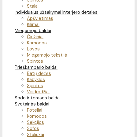
Spintos
Stalai
Individualūs užsakymai
Interjero detalės
Apšvietimas
Kilimai
Miegamojo baldai
Čiužiniai
Komodos
Lovos
Miegamojo tekstilė
Spintos
Prieškambario baldai
Batų dėžės
Kabyklos
Spintos
Veidrodžiai
Sodo ir terasos baldai
Svetainės baldai
Foteliai
Komodos
Sekcijos
Sofos
Staliukai