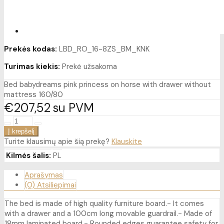
Prekės kodas:
LBD_RO_16-8ZS_BM_KNK
Turimas kiekis:
Prekė užsakoma
Bed babydreams pink princess on horse with drawer without
mattress 160/80
€207
52
su PVM
Turite klausimų apie šią prekę?
Klauskite
Kilmės šalis:
PL
Aprašymas
(0) Atsiliepimai
The bed is made of high quality furniture board.- It comes
with a drawer and a 100cm long movable guardrail.- Made of
18mm laminated board.- Rounded edges guarantee safety for