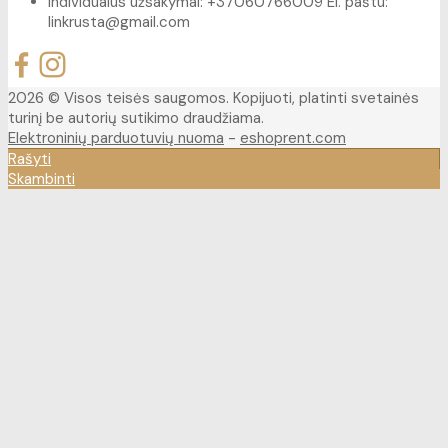
Individualūs užsakymai: +37060766009 El. paštu:
linkrusta@gmail.com
2026 © Visos teisės saugomos. Kopijuoti, platinti svetainės
turinį be autorių sutikimo draudžiama.
Elektroninių parduotuvių nuoma
-
eshoprent.com
Rašyti
Skambinti