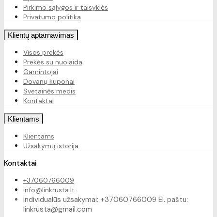
Pirkimo sąlygos ir taisyklės
Privatumo politika
Klientų aptarnavimas
Visos prekės
Prekės su nuolaida
Gamintojai
Dovanų kuponai
Svetainės medis
Kontaktai
Klientams
Klientams
Užsakymų istorija
Kontaktai
+37060766009
info@linkrusta.lt
Individualūs užsakymai: +37060766009 El. paštu:
linkrusta@gmail.com