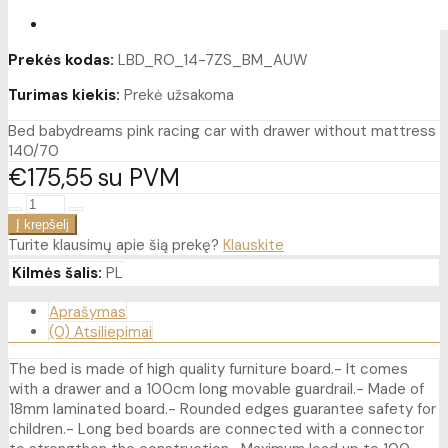
Prekės kodas:
LBD_RO_14-7ZS_BM_AUW
Turimas kiekis:
Prekė užsakoma
Bed babydreams pink racing car with drawer without mattress
140/70
€175
55
su PVM
Turite klausimų apie šią prekę?
Klauskite
Kilmės šalis:
PL
Aprašymas
(0) Atsiliepimai
The bed is made of high quality furniture board.- It comes
with a drawer and a 100cm long movable guardrail.- Made of
18mm laminated board.- Rounded edges guarantee safety for
children.- Long bed boards are connected with a connector