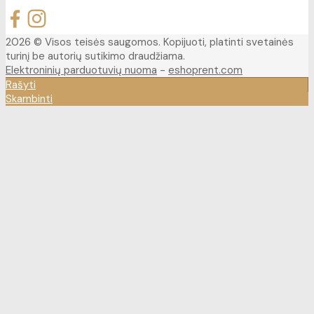
2026 © Visos teisės saugomos. Kopijuoti, platinti svetainės
turinį be autorių sutikimo draudžiama.
Elektroninių parduotuvių nuoma
-
eshoprent.com
Rašyti
Skambinti