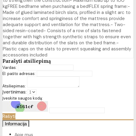
to strengthen the construction- Maximum load up to 100
kgFREE bedframe when purchasing a bed!FLEX spring frame:-
Made of glued laminated birch slats, profiled in a slight arc to
increase comfort and springiness of the mattress provide
adequate support and ventilation for the mattress.- Two-
sided resin-coated- Consists of a row of slats fastened
together with high strength synthetic straps to ensure even
and durable distribution of the slats on the bed frame.-
Plastic caps on the slats to prevent squeaking and assembly
accessories included
Parašyti atsiliepimą
Vardas:
El. pašto adresas:
Atsiliepimas:
Įvertinimas:
Įveskite saugos kodą:
Rašyti
Informacija
Apie mus