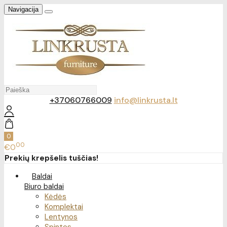
Navigacija
+37060766009
info@linkrusta.lt
0
00
€0
Prekių krepšelis tuščias!
Baldai
Biuro baldai
Kėdės
Komplektai
Lentynos