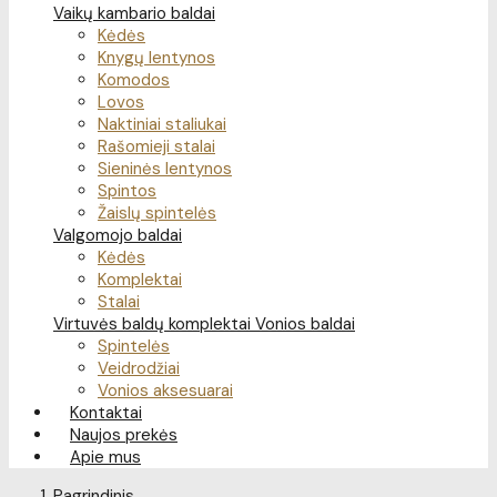
Vaikų kambario baldai
Kėdės
Knygų lentynos
Komodos
Lovos
Naktiniai staliukai
Rašomieji stalai
Sieninės lentynos
Spintos
Žaislų spintelės
Valgomojo baldai
Kėdės
Komplektai
Stalai
Virtuvės baldų komplektai
Vonios baldai
Spintelės
Veidrodžiai
Vonios aksesuarai
Kontaktai
Naujos prekės
Apie mus
Pagrindinis