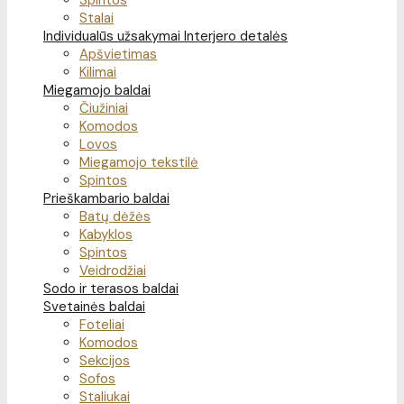
Spintos
Stalai
Individualūs užsakymai
Interjero detalės
Apšvietimas
Kilimai
Miegamojo baldai
Čiužiniai
Komodos
Lovos
Miegamojo tekstilė
Spintos
Prieškambario baldai
Batų dėžės
Kabyklos
Spintos
Veidrodžiai
Sodo ir terasos baldai
Svetainės baldai
Foteliai
Komodos
Sekcijos
Sofos
Staliukai