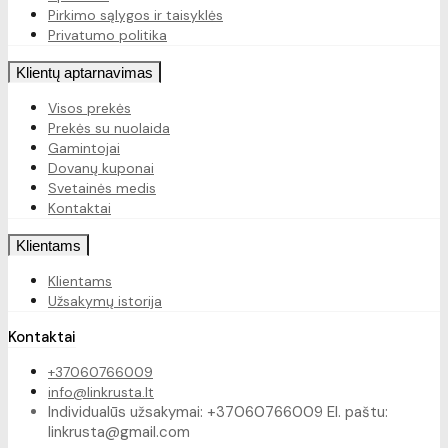
Pirkimo sąlygos ir taisyklės
Privatumo politika
Klientų aptarnavimas
Visos prekės
Prekės su nuolaida
Gamintojai
Dovanų kuponai
Svetainės medis
Kontaktai
Klientams
Klientams
Užsakymų istorija
Kontaktai
+37060766009
info@linkrusta.lt
Individualūs užsakymai: +37060766009 El. paštu:
linkrusta@gmail.com