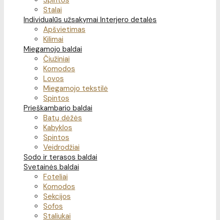
Spintos
Stalai
Individualūs užsakymai
Interjero detalės
Apšvietimas
Kilimai
Miegamojo baldai
Čiužiniai
Komodos
Lovos
Miegamojo tekstilė
Spintos
Prieškambario baldai
Batų dėžės
Kabyklos
Spintos
Veidrodžiai
Sodo ir terasos baldai
Svetainės baldai
Foteliai
Komodos
Sekcijos
Sofos
Staliukai