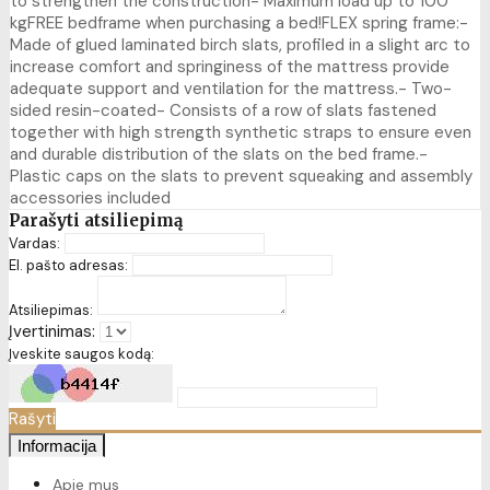
to strengthen the construction- Maximum load up to 100
kgFREE bedframe when purchasing a bed!FLEX spring frame:-
Made of glued laminated birch slats, profiled in a slight arc to
increase comfort and springiness of the mattress provide
adequate support and ventilation for the mattress.- Two-
sided resin-coated- Consists of a row of slats fastened
together with high strength synthetic straps to ensure even
and durable distribution of the slats on the bed frame.-
Plastic caps on the slats to prevent squeaking and assembly
accessories included
Parašyti atsiliepimą
Vardas:
El. pašto adresas:
Atsiliepimas:
Įvertinimas:
Įveskite saugos kodą:
Rašyti
Informacija
Apie mus