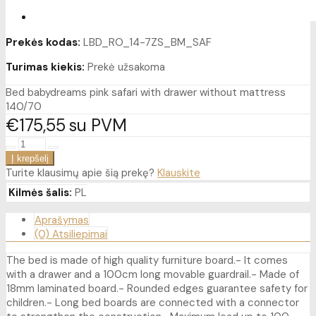
Prekės kodas:
LBD_RO_14-7ZS_BM_SAF
Turimas kiekis:
Prekė užsakoma
Bed babydreams pink safari with drawer without mattress
140/70
€175
55
su PVM
Turite klausimų apie šią prekę?
Klauskite
Kilmės šalis:
PL
Aprašymas
(0) Atsiliepimai
The bed is made of high quality furniture board.- It comes
with a drawer and a 100cm long movable guardrail.- Made of
18mm laminated board.- Rounded edges guarantee safety for
children.- Long bed boards are connected with a connector