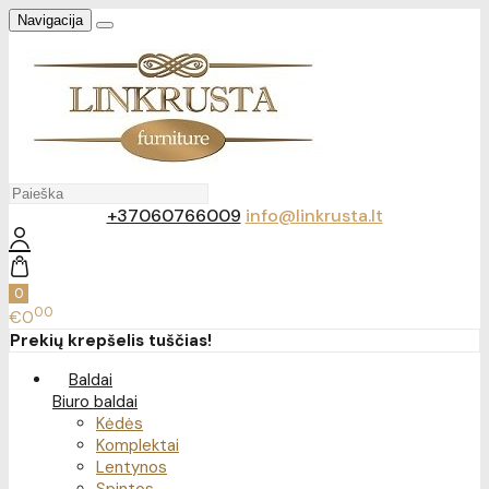
Navigacija
+37060766009
info@linkrusta.lt
0
00
€0
Prekių krepšelis tuščias!
Baldai
Biuro baldai
Kėdės
Komplektai
Lentynos