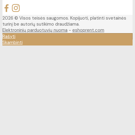
2026 © Visos teisės saugomos. Kopijuoti, platinti svetainės
turinį be autorių sutikimo draudžiama.
Elektroninių parduotuvių nuoma
-
eshoprent.com
Rašyti
Skambinti