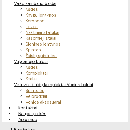
Vaikų kambario baldai
Kėdės
Knygų lentynos
Komodos
Lovos
Naktiniai staliukai
Rašomieji stalai
Sieninės lentynos
Spintos
Žaislų spintelės
Valgomojo baldai
Kėdės
Komplektai
Stalai
Virtuvės baldų komplektai
Vonios baldai
Spintelės
Veidrodžiai
Vonios aksesuarai
Kontaktai
Naujos prekės
Apie mus
Pagrindinis