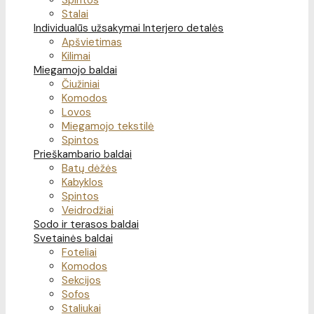
Spintos
Stalai
Individualūs užsakymai
Interjero detalės
Apšvietimas
Kilimai
Miegamojo baldai
Čiužiniai
Komodos
Lovos
Miegamojo tekstilė
Spintos
Prieškambario baldai
Batų dėžės
Kabyklos
Spintos
Veidrodžiai
Sodo ir terasos baldai
Svetainės baldai
Foteliai
Komodos
Sekcijos
Sofos
Staliukai