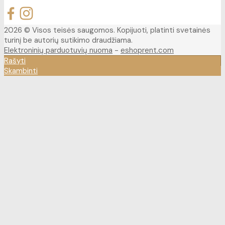
2026 © Visos teisės saugomos. Kopijuoti, platinti svetainės
turinį be autorių sutikimo draudžiama.
Elektroninių parduotuvių nuoma
-
eshoprent.com
Rašyti
Skambinti