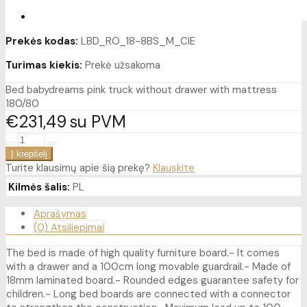
Prekės kodas:
LBD_RO_18-8BS_M_CIE
Turimas kiekis:
Prekė užsakoma
Bed babydreams pink truck without drawer with mattress
180/80
€231
49
su PVM
Turite klausimų apie šią prekę?
Klauskite
Kilmės šalis:
PL
Aprašymas
(0) Atsiliepimai
The bed is made of high quality furniture board.- It comes
with a drawer and a 100cm long movable guardrail.- Made of
18mm laminated board.- Rounded edges guarantee safety for
children.- Long bed boards are connected with a connector