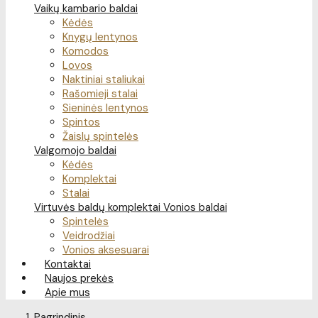
Vaikų kambario baldai
Kėdės
Knygų lentynos
Komodos
Lovos
Naktiniai staliukai
Rašomieji stalai
Sieninės lentynos
Spintos
Žaislų spintelės
Valgomojo baldai
Kėdės
Komplektai
Stalai
Virtuvės baldų komplektai
Vonios baldai
Spintelės
Veidrodžiai
Vonios aksesuarai
Kontaktai
Naujos prekės
Apie mus
Pagrindinis