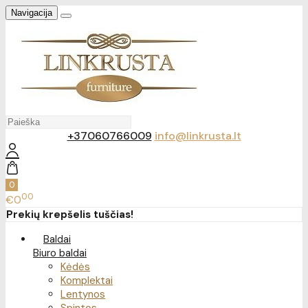
Navigacija
+37060766009
info@linkrusta.lt
0
00
€0
Prekių krepšelis tuščias!
Baldai
Biuro baldai
Kėdės
Komplektai
Lentynos