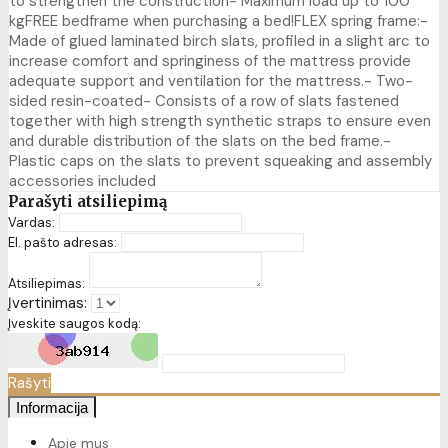
to strengthen the construction- Maximum load up to 100
kgFREE bedframe when purchasing a bed!FLEX spring frame:-
Made of glued laminated birch slats, profiled in a slight arc to
increase comfort and springiness of the mattress provide
adequate support and ventilation for the mattress.- Two-
sided resin-coated- Consists of a row of slats fastened
together with high strength synthetic straps to ensure even
and durable distribution of the slats on the bed frame.-
Plastic caps on the slats to prevent squeaking and assembly
accessories included
Parašyti atsiliepimą
Vardas:
El. pašto adresas:
Atsiliepimas:
Įvertinimas:
Įveskite saugos kodą:
Rašyti
Informacija
Apie mus