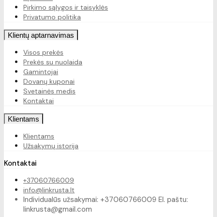
Pirkimo sąlygos ir taisyklės
Privatumo politika
Klientų aptarnavimas
Visos prekės
Prekės su nuolaida
Gamintojai
Dovanų kuponai
Svetainės medis
Kontaktai
Klientams
Klientams
Užsakymų istorija
Kontaktai
+37060766009
info@linkrusta.lt
Individualūs užsakymai: +37060766009 El. paštu:
linkrusta@gmail.com