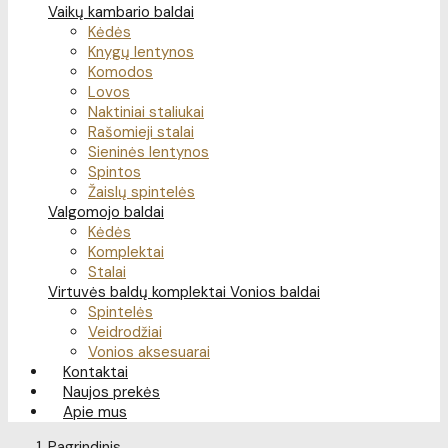
Vaikų kambario baldai
Kėdės
Knygų lentynos
Komodos
Lovos
Naktiniai staliukai
Rašomieji stalai
Sieninės lentynos
Spintos
Žaislų spintelės
Valgomojo baldai
Kėdės
Komplektai
Stalai
Virtuvės baldų komplektai
Vonios baldai
Spintelės
Veidrodžiai
Vonios aksesuarai
Kontaktai
Naujos prekės
Apie mus
Pagrindinis