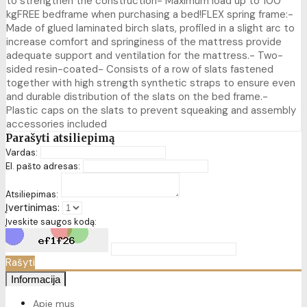
to strengthen the construction- Maximum load up to 100
kgFREE bedframe when purchasing a bed!FLEX spring frame:-
Made of glued laminated birch slats, profiled in a slight arc to
increase comfort and springiness of the mattress provide
adequate support and ventilation for the mattress.- Two-
sided resin-coated- Consists of a row of slats fastened
together with high strength synthetic straps to ensure even
and durable distribution of the slats on the bed frame.-
Plastic caps on the slats to prevent squeaking and assembly
accessories included
Parašyti atsiliepimą
Vardas:
El. pašto adresas:
Atsiliepimas:
Įvertinimas:
Įveskite saugos kodą:
Rašyti
Informacija
Apie mus