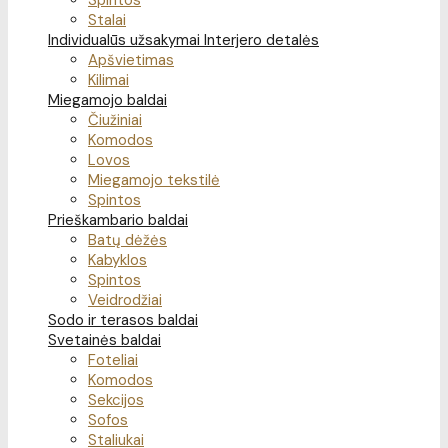
Spintos
Stalai
Individualūs užsakymai
Interjero detalės
Apšvietimas
Kilimai
Miegamojo baldai
Čiužiniai
Komodos
Lovos
Miegamojo tekstilė
Spintos
Prieškambario baldai
Batų dėžės
Kabyklos
Spintos
Veidrodžiai
Sodo ir terasos baldai
Svetainės baldai
Foteliai
Komodos
Sekcijos
Sofos
Staliukai