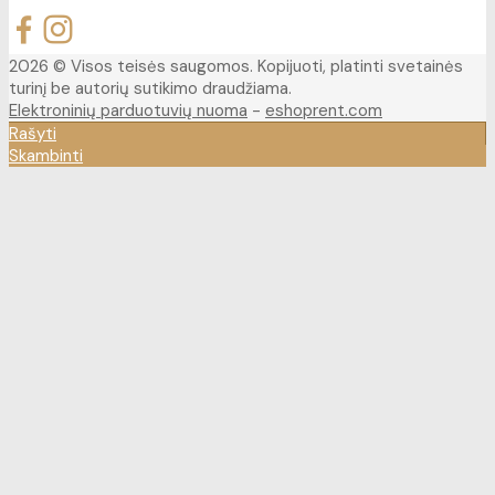
2026 © Visos teisės saugomos. Kopijuoti, platinti svetainės
turinį be autorių sutikimo draudžiama.
Elektroninių parduotuvių nuoma
-
eshoprent.com
Rašyti
Skambinti