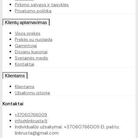
Pirkimo sąlygos ir taisyklės
Privatumo politika
Klientų aptarnavimas
Visos prekės
Prekės su nuolaida
Gamintojai
Dovanų kuponai
Svetainės medis
Kontaktai
Klientams
Klientams
Užsakymų istorija
Kontaktai
+37060766009
info@linkrusta.lt
Individualūs užsakymai: +37060766009 El. paštu:
linkrusta@gmail.com