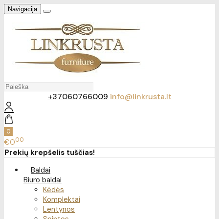
Navigacija
+37060766009
info@linkrusta.lt
0
00
€0
Prekių krepšelis tuščias!
Baldai
Biuro baldai
Kėdės
Komplektai
Lentynos