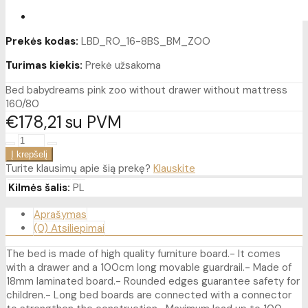
Prekės kodas:
LBD_RO_16-8BS_BM_ZOO
Turimas kiekis:
Prekė užsakoma
Bed babydreams pink zoo without drawer without mattress
160/80
€178
21
su PVM
Turite klausimų apie šią prekę?
Klauskite
Kilmės šalis:
PL
Aprašymas
(0) Atsiliepimai
The bed is made of high quality furniture board.- It comes
with a drawer and a 100cm long movable guardrail.- Made of
18mm laminated board.- Rounded edges guarantee safety for
children.- Long bed boards are connected with a connector