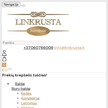
Navigacija
+37060766009
info@linkrusta.lt
0
00
€0
Prekių krepšelis tuščias!
Baldai
Biuro baldai
Kėdės
Komplektai
Lentynos