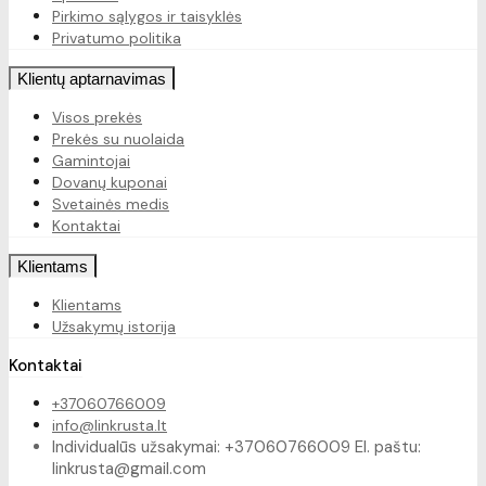
Pirkimo sąlygos ir taisyklės
Privatumo politika
Klientų aptarnavimas
Visos prekės
Prekės su nuolaida
Gamintojai
Dovanų kuponai
Svetainės medis
Kontaktai
Klientams
Klientams
Užsakymų istorija
Kontaktai
+37060766009
info@linkrusta.lt
Individualūs užsakymai: +37060766009 El. paštu:
linkrusta@gmail.com