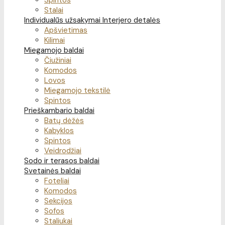
Spintos
Stalai
Individualūs užsakymai
Interjero detalės
Apšvietimas
Kilimai
Miegamojo baldai
Čiužiniai
Komodos
Lovos
Miegamojo tekstilė
Spintos
Prieškambario baldai
Batų dėžės
Kabyklos
Spintos
Veidrodžiai
Sodo ir terasos baldai
Svetainės baldai
Foteliai
Komodos
Sekcijos
Sofos
Staliukai