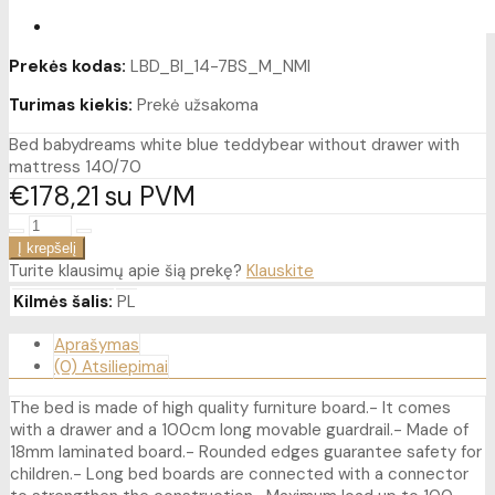
Prekės kodas:
LBD_BI_14-7BS_M_NMI
Turimas kiekis:
Prekė užsakoma
Bed babydreams white blue teddybear without drawer with
mattress 140/70
€178
21
su PVM
Turite klausimų apie šią prekę?
Klauskite
Kilmės šalis:
PL
Aprašymas
(0) Atsiliepimai
The bed is made of high quality furniture board.- It comes
with a drawer and a 100cm long movable guardrail.- Made of
18mm laminated board.- Rounded edges guarantee safety for
children.- Long bed boards are connected with a connector