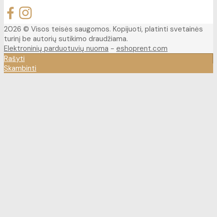
2026 © Visos teisės saugomos. Kopijuoti, platinti svetainės
turinį be autorių sutikimo draudžiama.
Elektroninių parduotuvių nuoma
-
eshoprent.com
Rašyti
Skambinti