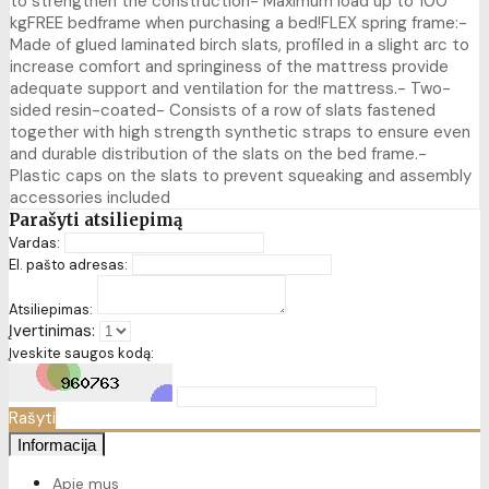
to strengthen the construction- Maximum load up to 100
kgFREE bedframe when purchasing a bed!FLEX spring frame:-
Made of glued laminated birch slats, profiled in a slight arc to
increase comfort and springiness of the mattress provide
adequate support and ventilation for the mattress.- Two-
sided resin-coated- Consists of a row of slats fastened
together with high strength synthetic straps to ensure even
and durable distribution of the slats on the bed frame.-
Plastic caps on the slats to prevent squeaking and assembly
accessories included
Parašyti atsiliepimą
Vardas:
El. pašto adresas:
Atsiliepimas:
Įvertinimas:
Įveskite saugos kodą:
Rašyti
Informacija
Apie mus