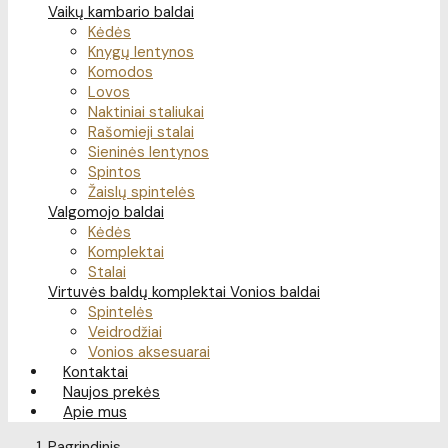
Vaikų kambario baldai
Kėdės
Knygų lentynos
Komodos
Lovos
Naktiniai staliukai
Rašomieji stalai
Sieninės lentynos
Spintos
Žaislų spintelės
Valgomojo baldai
Kėdės
Komplektai
Stalai
Virtuvės baldų komplektai
Vonios baldai
Spintelės
Veidrodžiai
Vonios aksesuarai
Kontaktai
Naujos prekės
Apie mus
Pagrindinis