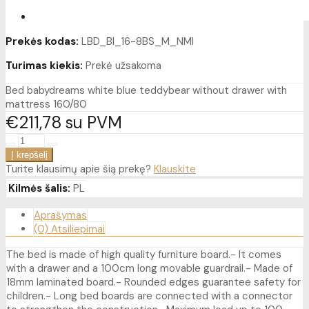
Prekės kodas:
LBD_BI_16-8BS_M_NMI
Turimas kiekis:
Prekė užsakoma
Bed babydreams white blue teddybear without drawer with
mattress 160/80
€211
78
su PVM
Turite klausimų apie šią prekę?
Klauskite
Kilmės šalis:
PL
Aprašymas
(0) Atsiliepimai
The bed is made of high quality furniture board.- It comes
with a drawer and a 100cm long movable guardrail.- Made of
18mm laminated board.- Rounded edges guarantee safety for
children.- Long bed boards are connected with a connector