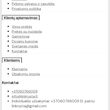
Pirkimo sąlygos ir taisyklės
Privatumo politika
Klientų aptarnavimas
Visos prekės
Prekės su nuolaida
Gamintojai
Dovanų kuponai
Svetainės medis
Kontaktai
Klientams
Klientams
Užsakymų istorija
Kontaktai
+37060766009
info@linkrusta.lt
Individualūs užsakymai: +37060766009 El. paštu:
linkrusta@gmail.com