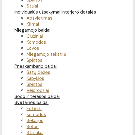
Spintos
Stalai
Individualūs užsakymai
Interjero detalės
Apšvietimas
Kilimai
Miegamojo baldai
Čiužiniai
Komodos
Lovos
Miegamojo tekstilė
Spintos
Prieškambario baldai
Batų dėžės
Kabyklos
Spintos
Veidrodžiai
Sodo ir terasos baldai
Svetainės baldai
Foteliai
Komodos
Sekcijos
Sofos
Staliukai