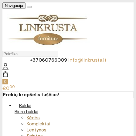
Navigacija
+37060766009
info@linkrusta.lt
0
00
€0
Prekių krepšelis tuščias!
Baldai
Biuro baldai
Kėdės
Komplektai
Lentynos