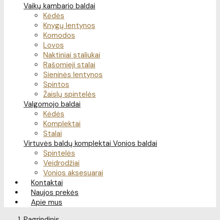
Vaikų kambario baldai
Kėdės
Knygų lentynos
Komodos
Lovos
Naktiniai staliukai
Rašomieji stalai
Sieninės lentynos
Spintos
Žaislų spintelės
Valgomojo baldai
Kėdės
Komplektai
Stalai
Virtuvės baldų komplektai
Vonios baldai
Spintelės
Veidrodžiai
Vonios aksesuarai
Kontaktai
Naujos prekės
Apie mus
Pagrindinis