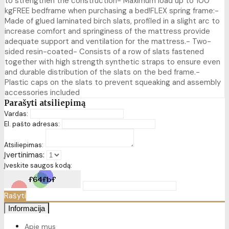
to strengthen the construction- Maximum load up to 100
kgFREE bedframe when purchasing a bed!FLEX spring frame:-
Made of glued laminated birch slats, profiled in a slight arc to
increase comfort and springiness of the mattress provide
adequate support and ventilation for the mattress.- Two-
sided resin-coated- Consists of a row of slats fastened
together with high strength synthetic straps to ensure even
and durable distribution of the slats on the bed frame.-
Plastic caps on the slats to prevent squeaking and assembly
accessories included
Parašyti atsiliepimą
Vardas:
El. pašto adresas:
Atsiliepimas:
Įvertinimas:
Įveskite saugos kodą:
Rašyti
Informacija
Apie mus