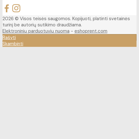
2026 © Visos teisės saugomos. Kopijuoti, platinti svetainės
turinį be autorių sutikimo draudžiama.
Elektroninių parduotuvių nuoma
-
eshoprent.com
Rašyti
Skambinti