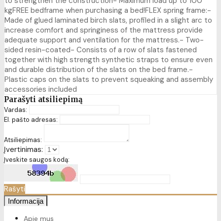
to strengthen the construction- Maximum load up to 100
kgFREE bedframe when purchasing a bed!FLEX spring frame:-
Made of glued laminated birch slats, profiled in a slight arc to
increase comfort and springiness of the mattress provide
adequate support and ventilation for the mattress.- Two-
sided resin-coated- Consists of a row of slats fastened
together with high strength synthetic straps to ensure even
and durable distribution of the slats on the bed frame.-
Plastic caps on the slats to prevent squeaking and assembly
accessories included
Parašyti atsiliepimą
Vardas:
El. pašto adresas:
Atsiliepimas:
Įvertinimas:
Įveskite saugos kodą:
Rašyti
Informacija
Apie mus