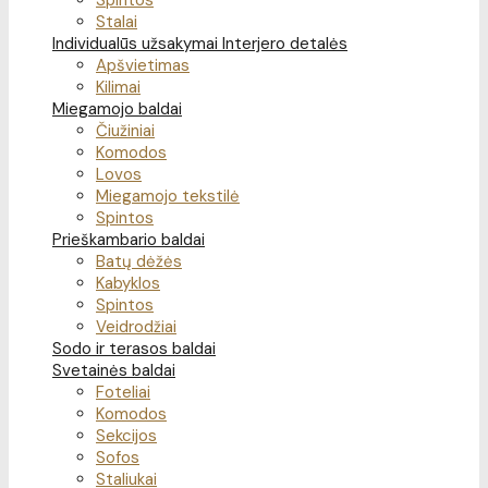
Spintos
Stalai
Individualūs užsakymai
Interjero detalės
Apšvietimas
Kilimai
Miegamojo baldai
Čiužiniai
Komodos
Lovos
Miegamojo tekstilė
Spintos
Prieškambario baldai
Batų dėžės
Kabyklos
Spintos
Veidrodžiai
Sodo ir terasos baldai
Svetainės baldai
Foteliai
Komodos
Sekcijos
Sofos
Staliukai