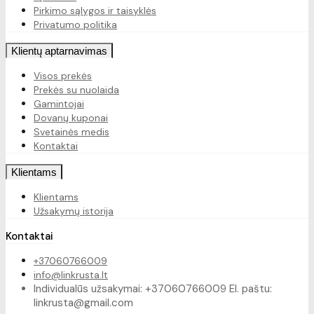
Pirkimo sąlygos ir taisyklės
Privatumo politika
Klientų aptarnavimas
Visos prekės
Prekės su nuolaida
Gamintojai
Dovanų kuponai
Svetainės medis
Kontaktai
Klientams
Klientams
Užsakymų istorija
Kontaktai
+37060766009
info@linkrusta.lt
Individualūs užsakymai: +37060766009 El. paštu:
linkrusta@gmail.com