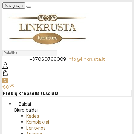
Navigacija
+37060766009
info@linkrusta.lt
0
00
€0
Prekių krepšelis tuščias!
Baldai
Biuro baldai
Kėdės
Komplektai
Lentynos