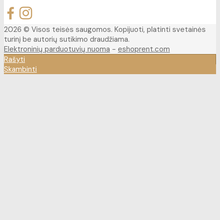
2026 © Visos teisės saugomos. Kopijuoti, platinti svetainės
turinį be autorių sutikimo draudžiama.
Elektroninių parduotuvių nuoma
-
eshoprent.com
Rašyti
Skambinti