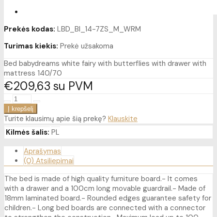
Prekės kodas:
LBD_BI_14-7ZS_M_WRM
Turimas kiekis:
Prekė užsakoma
Bed babydreams white fairy with butterflies with drawer with
mattress 140/70
€209
63
su PVM
Turite klausimų apie šią prekę?
Klauskite
Kilmės šalis:
PL
Aprašymas
(0) Atsiliepimai
The bed is made of high quality furniture board.- It comes
with a drawer and a 100cm long movable guardrail.- Made of
18mm laminated board.- Rounded edges guarantee safety for
children.- Long bed boards are connected with a connector