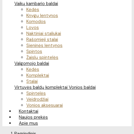
Vaikų kambario baldai
Kėdės
Knygų lentynos
Komodos
Lovos
Naktiniai staliukai
Rašomieji stalai
Sieninės lentynos
Spintos
Žaislų spintelės
Valgomojo baldai
Kėdės
Komplektai
Stalai
Virtuvės baldų komplektai
Vonios baldai
Spintelės
Veidrodžiai
Vonios aksesuarai
Kontaktai
Naujos prekės
Apie mus
Pagrindinis