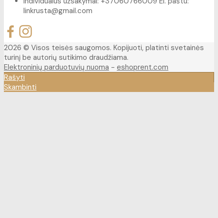
Individualūs užsakymai: +37060766009 El. paštu:
linkrusta@gmail.com
2026 © Visos teisės saugomos. Kopijuoti, platinti svetainės
turinį be autorių sutikimo draudžiama.
Elektroninių parduotuvių nuoma
-
eshoprent.com
Rašyti
Skambinti