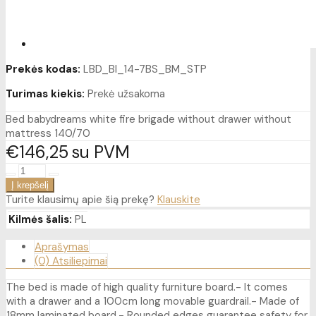
Prekės kodas:
LBD_BI_14-7BS_BM_STP
Turimas kiekis:
Prekė užsakoma
Bed babydreams white fire brigade without drawer without
mattress 140/70
€146
25
su PVM
Turite klausimų apie šią prekę?
Klauskite
Kilmės šalis:
PL
Aprašymas
(0) Atsiliepimai
The bed is made of high quality furniture board.- It comes
with a drawer and a 100cm long movable guardrail.- Made of
18mm laminated board.- Rounded edges guarantee safety for