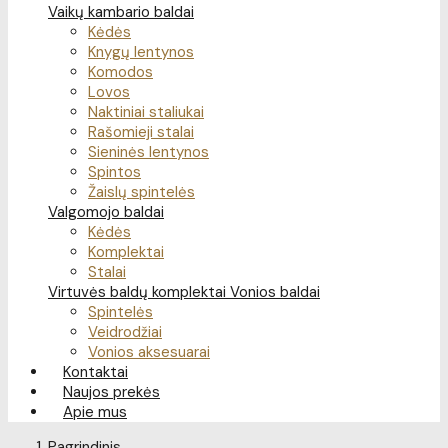
Vaikų kambario baldai
Kėdės
Knygų lentynos
Komodos
Lovos
Naktiniai staliukai
Rašomieji stalai
Sieninės lentynos
Spintos
Žaislų spintelės
Valgomojo baldai
Kėdės
Komplektai
Stalai
Virtuvės baldų komplektai
Vonios baldai
Spintelės
Veidrodžiai
Vonios aksesuarai
Kontaktai
Naujos prekės
Apie mus
Pagrindinis