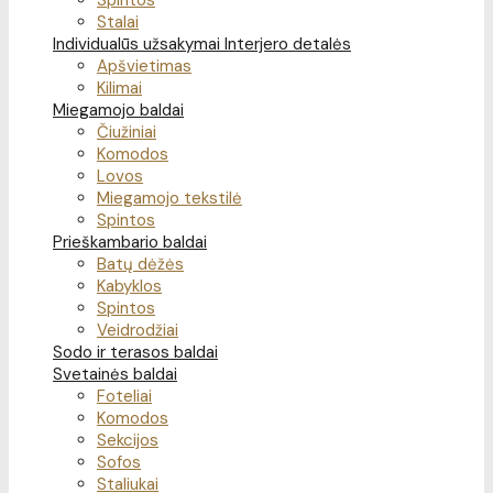
Spintos
Stalai
Individualūs užsakymai
Interjero detalės
Apšvietimas
Kilimai
Miegamojo baldai
Čiužiniai
Komodos
Lovos
Miegamojo tekstilė
Spintos
Prieškambario baldai
Batų dėžės
Kabyklos
Spintos
Veidrodžiai
Sodo ir terasos baldai
Svetainės baldai
Foteliai
Komodos
Sekcijos
Sofos
Staliukai