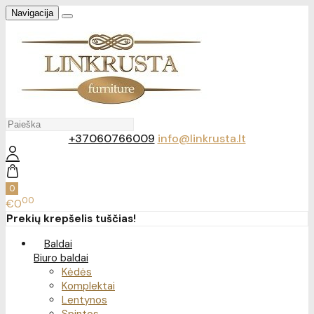
Navigacija
+37060766009
info@linkrusta.lt
0
00
€0
Prekių krepšelis tuščias!
Baldai
Biuro baldai
Kėdės
Komplektai
Lentynos