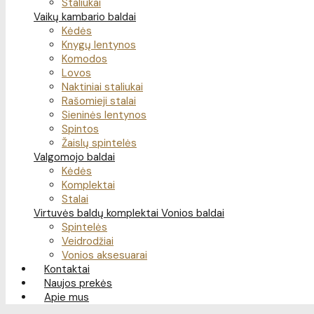
Staliukai
Vaikų kambario baldai
Kėdės
Knygų lentynos
Komodos
Lovos
Naktiniai staliukai
Rašomieji stalai
Sieninės lentynos
Spintos
Žaislų spintelės
Valgomojo baldai
Kėdės
Komplektai
Stalai
Virtuvės baldų komplektai
Vonios baldai
Spintelės
Veidrodžiai
Vonios aksesuarai
Kontaktai
Naujos prekės
Apie mus