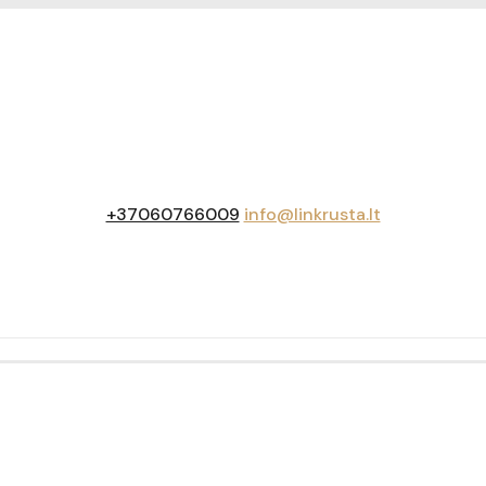
+37060766009
info@linkrusta.lt