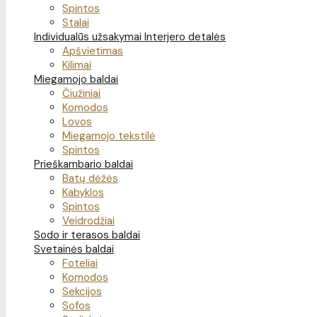
Spintos
Stalai
Individualūs užsakymai
Interjero detalės
Apšvietimas
Kilimai
Miegamojo baldai
Čiužiniai
Komodos
Lovos
Miegamojo tekstilė
Spintos
Prieškambario baldai
Batų dėžės
Kabyklos
Spintos
Veidrodžiai
Sodo ir terasos baldai
Svetainės baldai
Foteliai
Komodos
Sekcijos
Sofos