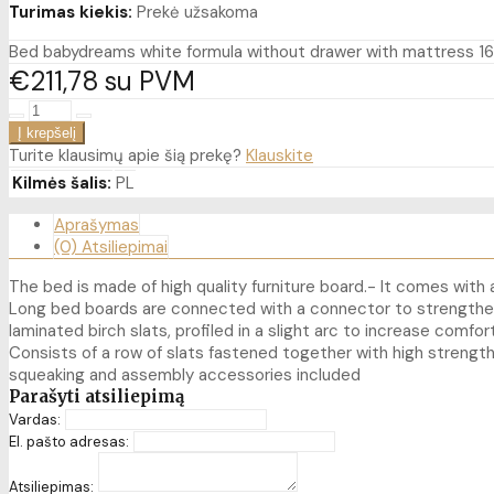
Turimas kiekis:
Prekė užsakoma
Bed babydreams white formula without drawer with mattress 1
€211
78
su PVM
Turite klausimų apie šią prekę?
Klauskite
Kilmės šalis:
PL
Aprašymas
(0) Atsiliepimai
The bed is made of high quality furniture board.- It comes wit
Long bed boards are connected with a connector to strengthe
laminated birch slats, profiled in a slight arc to increase com
Consists of a row of slats fastened together with high strength
squeaking and assembly accessories included
Parašyti atsiliepimą
Vardas:
El. pašto adresas:
Atsiliepimas: