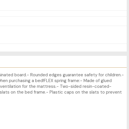
minated board.- Rounded edges guarantee safety for children.-
en purchasing a bed!FLEX spring frame:- Made of glued
d ventilation for the mattress.- Two-sided resin-coated-
slats on the bed frame.- Plastic caps on the slats to prevent