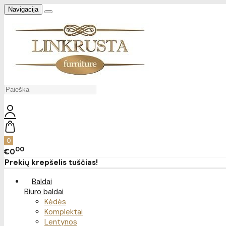
Navigacija
0
00
€0
Prekių krepšelis tuščias!
Baldai
Biuro baldai
Kėdės
Komplektai
Lentynos