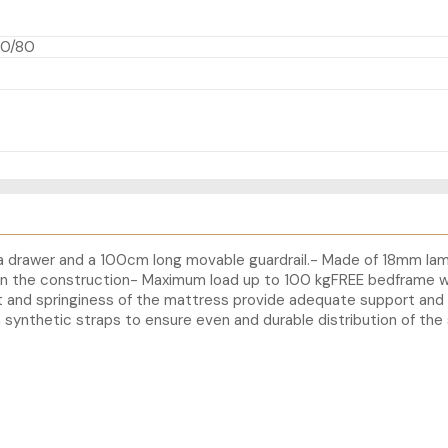
60/80
h a drawer and a 100cm long movable guardrail.- Made of 18mm la
n the construction- Maximum load up to 100 kgFREE bedframe wh
fort and springiness of the mattress provide adequate support an
 synthetic straps to ensure even and durable distribution of the 