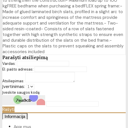
to strengthen the construction- Maximum load up to 100
kgFREE bedframe when purchasing a bed!FLEX spring frame:-
Made of glued laminated birch slats, profiled in a slight arc to
increase comfort and springiness of the mattress provide
adequate support and ventilation for the mattress.- Two-
sided resin-coated- Consists of a row of slats fastened
together with high strength synthetic straps to ensure even
and durable distribution of the slats on the bed frame.-
Plastic caps on the slats to prevent squeaking and assembly
accessories included
Parašyti atsiliepimą
Vardas:
El. pašto adresas:
Atsiliepimas:
Įvertinimas:
Įveskite saugos kodą:
Rašyti
Informacija
Apie mus