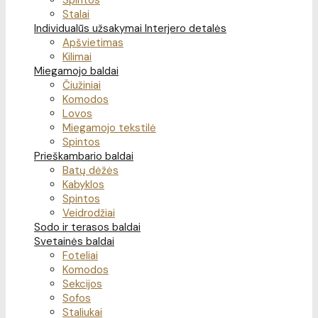
Spintos
Stalai
Individualūs užsakymai
Interjero detalės
Apšvietimas
Kilimai
Miegamojo baldai
Čiužiniai
Komodos
Lovos
Miegamojo tekstilė
Spintos
Prieškambario baldai
Batų dėžės
Kabyklos
Spintos
Veidrodžiai
Sodo ir terasos baldai
Svetainės baldai
Foteliai
Komodos
Sekcijos
Sofos
Staliukai