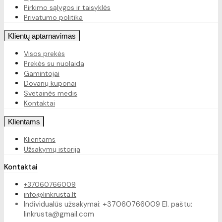
Pirkimo sąlygos ir taisyklės
Privatumo politika
Klientų aptarnavimas
Visos prekės
Prekės su nuolaida
Gamintojai
Dovanų kuponai
Svetainės medis
Kontaktai
Klientams
Klientams
Užsakymų istorija
Kontaktai
+37060766009
info@linkrusta.lt
Individualūs užsakymai: +37060766009 El. paštu:
linkrusta@gmail.com