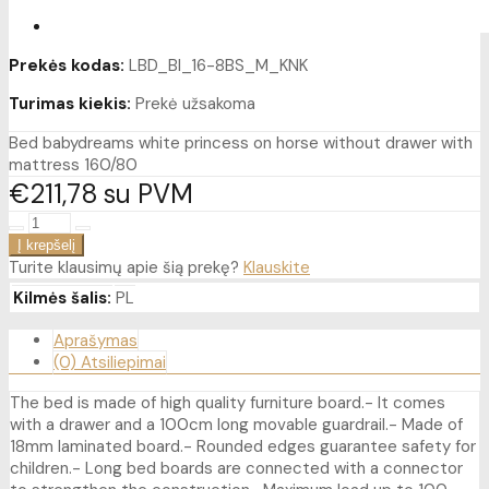
Prekės kodas:
LBD_BI_16-8BS_M_KNK
Turimas kiekis:
Prekė užsakoma
Bed babydreams white princess on horse without drawer with
mattress 160/80
€211
78
su PVM
Turite klausimų apie šią prekę?
Klauskite
Kilmės šalis:
PL
Aprašymas
(0) Atsiliepimai
The bed is made of high quality furniture board.- It comes
with a drawer and a 100cm long movable guardrail.- Made of
18mm laminated board.- Rounded edges guarantee safety for
children.- Long bed boards are connected with a connector