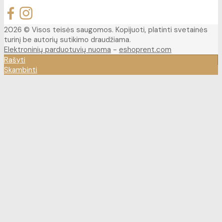
2026 © Visos teisės saugomos. Kopijuoti, platinti svetainės
turinį be autorių sutikimo draudžiama.
Elektroninių parduotuvių nuoma
-
eshoprent.com
Rašyti
Skambinti