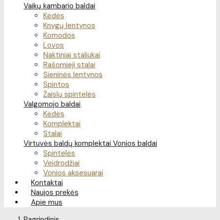
Vaikų kambario baldai
Kėdės
Knygų lentynos
Komodos
Lovos
Naktiniai staliukai
Rašomieji stalai
Sieninės lentynos
Spintos
Žaislų spintelės
Valgomojo baldai
Kėdės
Komplektai
Stalai
Virtuvės baldų komplektai
Vonios baldai
Spintelės
Veidrodžiai
Vonios aksesuarai
Kontaktai
Naujos prekės
Apie mus
Pagrindinis