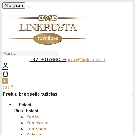
Navigacija
+37060766009
info@linkrusta.lt
0
00
€0
Prekių krepšelis tuščias!
Baldai
Biuro baldai
Kėdės
Komplektai
Lentynos