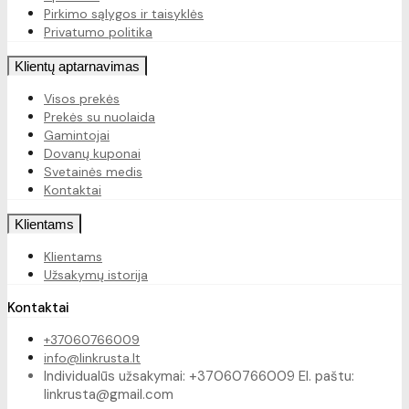
Pirkimo sąlygos ir taisyklės
Privatumo politika
Klientų aptarnavimas
Visos prekės
Prekės su nuolaida
Gamintojai
Dovanų kuponai
Svetainės medis
Kontaktai
Klientams
Klientams
Užsakymų istorija
Kontaktai
+37060766009
info@linkrusta.lt
Individualūs užsakymai: +37060766009 El. paštu:
linkrusta@gmail.com