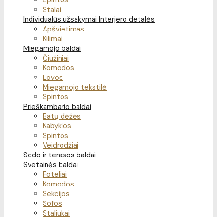
Spintos
Stalai
Individualūs užsakymai
Interjero detalės
Apšvietimas
Kilimai
Miegamojo baldai
Čiužiniai
Komodos
Lovos
Miegamojo tekstilė
Spintos
Prieškambario baldai
Batų dėžės
Kabyklos
Spintos
Veidrodžiai
Sodo ir terasos baldai
Svetainės baldai
Foteliai
Komodos
Sekcijos
Sofos
Staliukai