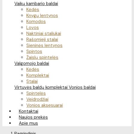
Vaikų kambario baldai
Kėdės
Knygų lentynos
Komodos
Lovos
Naktiniai staliukai
Rašomieji stalai
Sieninės lentynos
Spintos
Žaislų spintelės
Valgomojo baldai
Kėdės
Komplektai
Stalai
Virtuvės baldų komplektai
Vonios baldai
Spintelės
Veidrodžiai
Vonios aksesuarai
Kontaktai
Naujos prekės
Apie mus
Pagrindinis