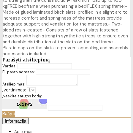
to strengthen the construction- Maximum load up to 100
kgFREE bedframe when purchasing a bed!FLEX spring frame:-
Made of glued laminated birch slats, profiled in a slight arc to
increase comfort and springiness of the mattress provide
adequate support and ventilation for the mattress.- Two-
sided resin-coated- Consists of a row of slats fastened
together with high strength synthetic straps to ensure even
and durable distribution of the slats on the bed frame.-
Plastic caps on the slats to prevent squeaking and assembly
accessories included
Parašyti atsiliepimą
Vardas:
El. pašto adresas:
Atsiliepimas:
Įvertinimas:
Įveskite saugos kodą:
Rašyti
Informacija
Apie mus