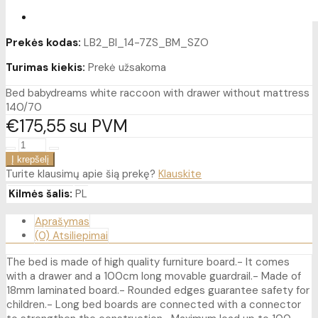
Prekės kodas:
LB2_BI_14-7ZS_BM_SZO
Turimas kiekis:
Prekė užsakoma
Bed babydreams white raccoon with drawer without mattress
140/70
€175
55
su PVM
Turite klausimų apie šią prekę?
Klauskite
Kilmės šalis:
PL
Aprašymas
(0) Atsiliepimai
The bed is made of high quality furniture board.- It comes
with a drawer and a 100cm long movable guardrail.- Made of
18mm laminated board.- Rounded edges guarantee safety for
children.- Long bed boards are connected with a connector