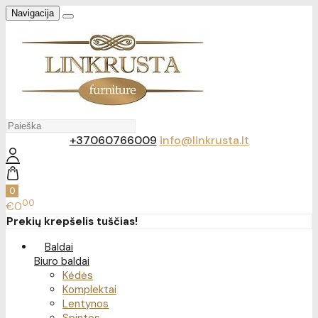
Navigacija
+37060766009
info@linkrusta.lt
0
00
€0
Prekių krepšelis tuščias!
Baldai
Biuro baldai
Kėdės
Komplektai
Lentynos