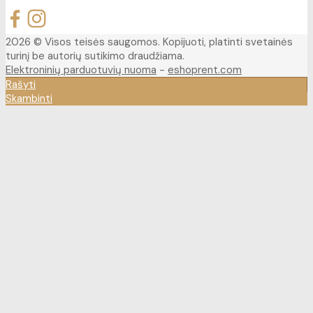
2026 © Visos teisės saugomos. Kopijuoti, platinti svetainės
turinį be autorių sutikimo draudžiama.
Elektroninių parduotuvių nuoma
-
eshoprent.com
Rašyti
Skambinti