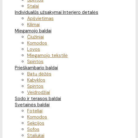
Spintos
Stalai
Individualūs užsakymai
Interjero detalės
Apšvietimas
Kilimai
Miegamojo baldai
Čiužiniai
Komodos
Lovos
Miegamojo tekstilė
Spintos
Prieškambario baldai
Batų dėžės
Kabyklos
Spintos
Veidrodžiai
Sodo ir terasos baldai
Svetainės baldai
Foteliai
Komodos
Sekcijos
Sofos
Staliukai