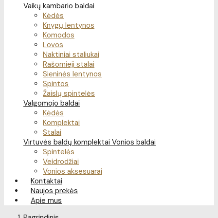
Vaikų kambario baldai
Kėdės
Knygų lentynos
Komodos
Lovos
Naktiniai staliukai
Rašomieji stalai
Sieninės lentynos
Spintos
Žaislų spintelės
Valgomojo baldai
Kėdės
Komplektai
Stalai
Virtuvės baldų komplektai
Vonios baldai
Spintelės
Veidrodžiai
Vonios aksesuarai
Kontaktai
Naujos prekės
Apie mus
Pagrindinis