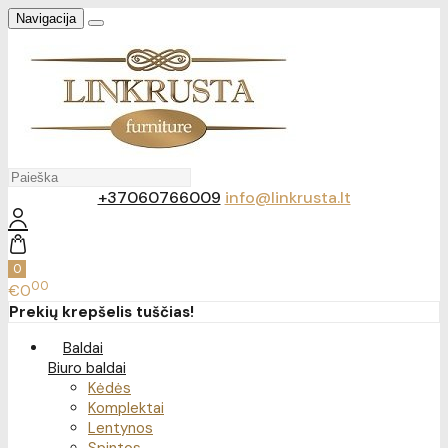
Navigacija
+37060766009
info@linkrusta.lt
0
00
€0
Prekių krepšelis tuščias!
Baldai
Biuro baldai
Kėdės
Komplektai
Lentynos