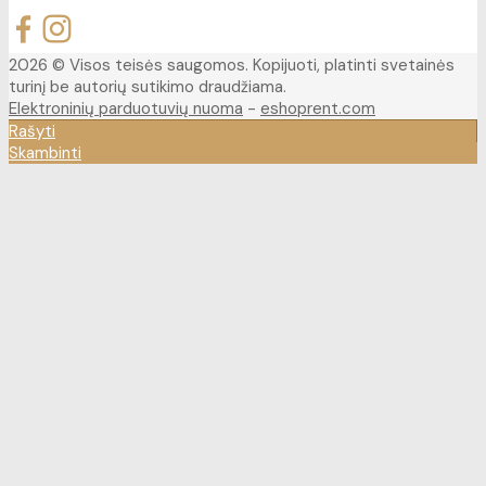
2026 © Visos teisės saugomos. Kopijuoti, platinti svetainės
turinį be autorių sutikimo draudžiama.
Elektroninių parduotuvių nuoma
-
eshoprent.com
Rašyti
Skambinti