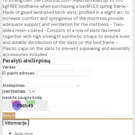
to strengthen the construction- Maximum load up to 100
kgFREE bedframe when purchasing a bed!FLEX spring frame:-
Made of glued laminated birch slats, profiled in a slight arc to
increase comfort and springiness of the mattress provide
adequate support and ventilation for the mattress.- Two-
sided resin-coated- Consists of a row of slats fastened
together with high strength synthetic straps to ensure even
and durable distribution of the slats on the bed frame.-
Plastic caps on the slats to prevent squeaking and assembly
accessories included
Parašyti atsiliepimą
Vardas:
El. pašto adresas:
Atsiliepimas:
Įvertinimas:
Įveskite saugos kodą:
Rašyti
Informacija
Apie mus