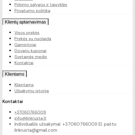
Pirkimo sąlygos ir taisyklės
Privatumo politika
Klientų aptarnavimas
Visos prekės
Prekės su nuolaida
Gamintojai
Dovanų kuponai
Svetainės medis
Kontaktai
Klientams
Klientams
Užsakymų istorija
Kontaktai
+37060766009
info@linkrusta.lt
Individualūs užsakymai: +37060766009 El. paštu:
linkrusta@gmail.com