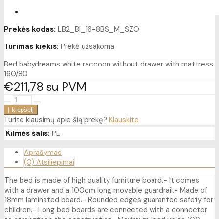
Prekės kodas:
LB2_BI_16-8BS_M_SZO
Turimas kiekis:
Prekė užsakoma
Bed babydreams white raccoon without drawer with mattress
160/80
€211
78
su PVM
Turite klausimų apie šią prekę?
Klauskite
Kilmės šalis:
PL
Aprašymas
(0) Atsiliepimai
The bed is made of high quality furniture board.- It comes
with a drawer and a 100cm long movable guardrail.- Made of
18mm laminated board.- Rounded edges guarantee safety for
children.- Long bed boards are connected with a connector