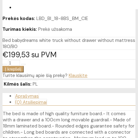
Prekės kodas:
LBD_BI_18-8BS_BM_CIE
Turimas kiekis:
Prekė užsakoma
Bed babydreams white truck without drawer without mattress
180/80
€199
53
su PVM
Turite klausimų apie šią prekę?
Klauskite
Kilmės šalis:
PL
Aprašymas
(0) Atsiliepimai
The bed is made of high quality furniture board.- It comes
with a drawer and a 100cm long movable guardrail.- Made of
18mm laminated board.- Rounded edges guarantee safety for
children.- Long bed boards are connected with a connector