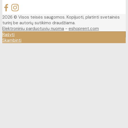
2026 © Visos teisės saugomos. Kopijuoti, platinti svetainės
turinį be autorių sutikimo draudžiama.
Elektroninių parduotuvių nuoma
-
eshoprent.com
Rašyti
Skambinti