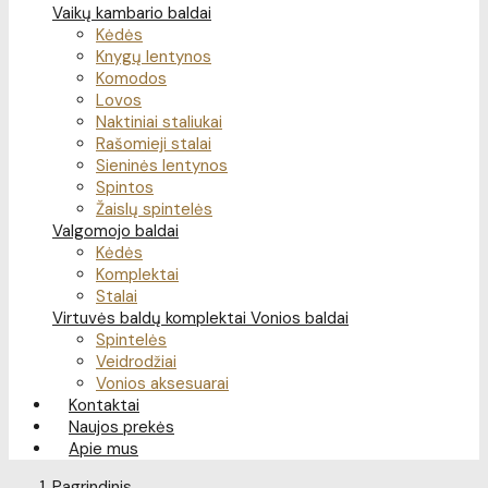
Vaikų kambario baldai
Kėdės
Knygų lentynos
Komodos
Lovos
Naktiniai staliukai
Rašomieji stalai
Sieninės lentynos
Spintos
Žaislų spintelės
Valgomojo baldai
Kėdės
Komplektai
Stalai
Virtuvės baldų komplektai
Vonios baldai
Spintelės
Veidrodžiai
Vonios aksesuarai
Kontaktai
Naujos prekės
Apie mus
Pagrindinis