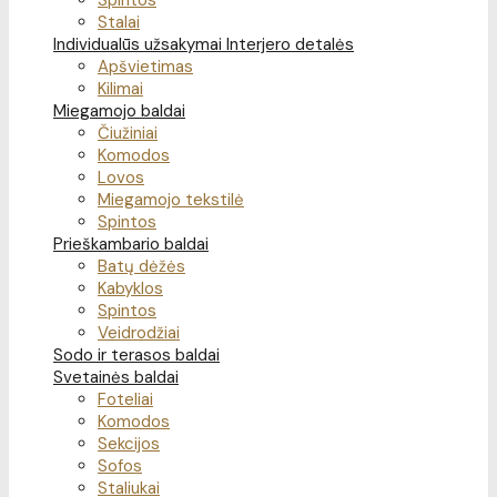
Spintos
Stalai
Individualūs užsakymai
Interjero detalės
Apšvietimas
Kilimai
Miegamojo baldai
Čiužiniai
Komodos
Lovos
Miegamojo tekstilė
Spintos
Prieškambario baldai
Batų dėžės
Kabyklos
Spintos
Veidrodžiai
Sodo ir terasos baldai
Svetainės baldai
Foteliai
Komodos
Sekcijos
Sofos
Staliukai