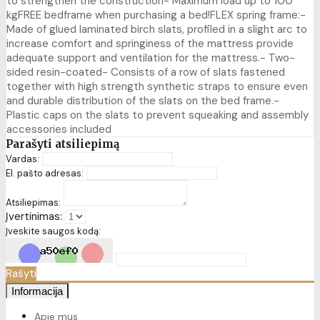
to strengthen the construction- Maximum load up to 100
kgFREE bedframe when purchasing a bed!FLEX spring frame:-
Made of glued laminated birch slats, profiled in a slight arc to
increase comfort and springiness of the mattress provide
adequate support and ventilation for the mattress.- Two-
sided resin-coated- Consists of a row of slats fastened
together with high strength synthetic straps to ensure even
and durable distribution of the slats on the bed frame.-
Plastic caps on the slats to prevent squeaking and assembly
accessories included
Parašyti atsiliepimą
Vardas:
El. pašto adresas:
Atsiliepimas:
Įvertinimas:
Įveskite saugos kodą:
Rašyti
Informacija
Apie mus