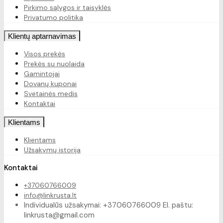
Pirkimo sąlygos ir taisyklės
Privatumo politika
Klientų aptarnavimas
Visos prekės
Prekės su nuolaida
Gamintojai
Dovanų kuponai
Svetainės medis
Kontaktai
Klientams
Klientams
Užsakymų istorija
Kontaktai
+37060766009
info@linkrusta.lt
Individualūs užsakymai: +37060766009 El. paštu:
linkrusta@gmail.com