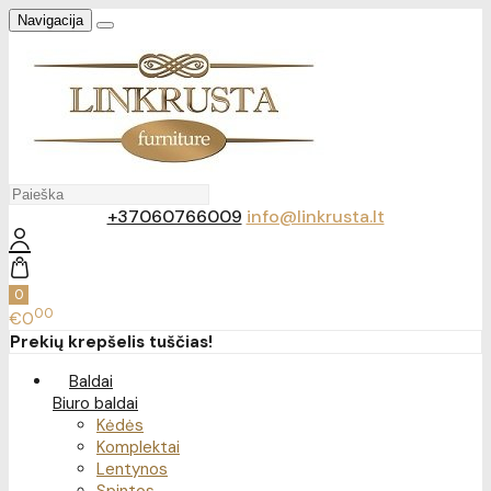
Navigacija
+37060766009
info@linkrusta.lt
0
00
€0
Prekių krepšelis tuščias!
Baldai
Biuro baldai
Kėdės
Komplektai
Lentynos