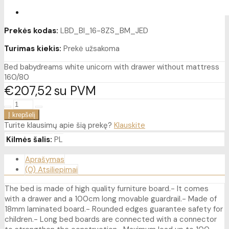
Prekės kodas:
LBD_BI_16-8ZS_BM_JED
Turimas kiekis:
Prekė užsakoma
Bed babydreams white unicorn with drawer without mattress
160/80
€207
52
su PVM
Turite klausimų apie šią prekę?
Klauskite
Kilmės šalis:
PL
Aprašymas
(0) Atsiliepimai
The bed is made of high quality furniture board.- It comes
with a drawer and a 100cm long movable guardrail.- Made of
18mm laminated board.- Rounded edges guarantee safety for
children.- Long bed boards are connected with a connector