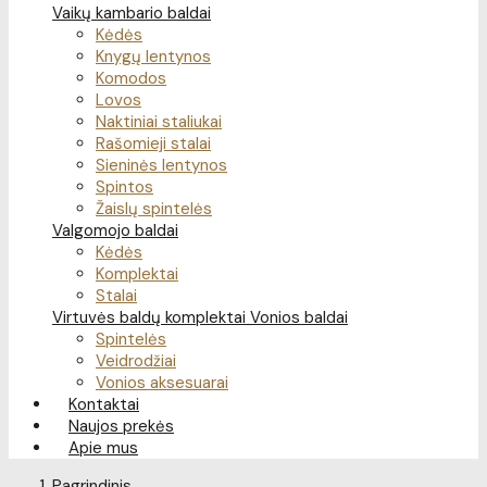
Vaikų kambario baldai
Kėdės
Knygų lentynos
Komodos
Lovos
Naktiniai staliukai
Rašomieji stalai
Sieninės lentynos
Spintos
Žaislų spintelės
Valgomojo baldai
Kėdės
Komplektai
Stalai
Virtuvės baldų komplektai
Vonios baldai
Spintelės
Veidrodžiai
Vonios aksesuarai
Kontaktai
Naujos prekės
Apie mus
Pagrindinis