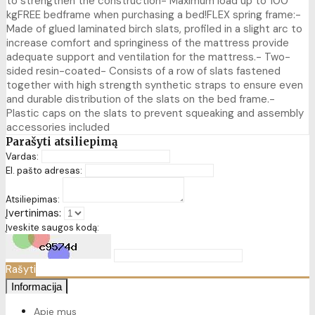
to strengthen the construction- Maximum load up to 100
kgFREE bedframe when purchasing a bed!FLEX spring frame:-
Made of glued laminated birch slats, profiled in a slight arc to
increase comfort and springiness of the mattress provide
adequate support and ventilation for the mattress.- Two-
sided resin-coated- Consists of a row of slats fastened
together with high strength synthetic straps to ensure even
and durable distribution of the slats on the bed frame.-
Plastic caps on the slats to prevent squeaking and assembly
accessories included
Parašyti atsiliepimą
Vardas:
El. pašto adresas:
Atsiliepimas:
Įvertinimas:
Įveskite saugos kodą:
Rašyti
Informacija
Apie mus