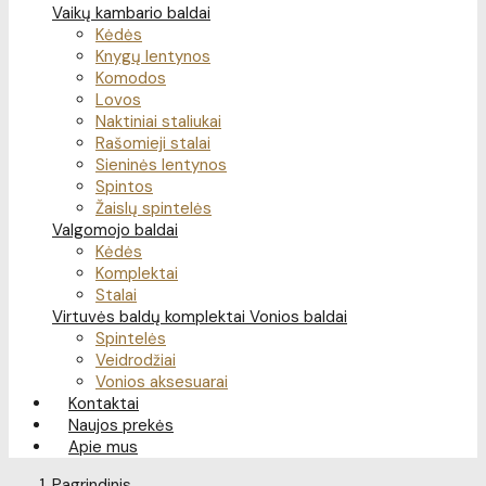
Vaikų kambario baldai
Kėdės
Knygų lentynos
Komodos
Lovos
Naktiniai staliukai
Rašomieji stalai
Sieninės lentynos
Spintos
Žaislų spintelės
Valgomojo baldai
Kėdės
Komplektai
Stalai
Virtuvės baldų komplektai
Vonios baldai
Spintelės
Veidrodžiai
Vonios aksesuarai
Kontaktai
Naujos prekės
Apie mus
Pagrindinis