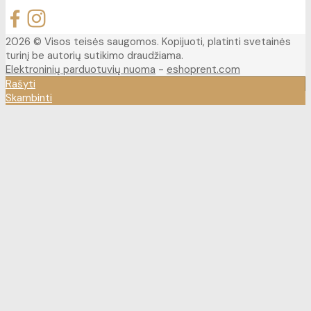
2026 © Visos teisės saugomos. Kopijuoti, platinti svetainės
turinį be autorių sutikimo draudžiama.
Elektroninių parduotuvių nuoma
-
eshoprent.com
Rašyti
Skambinti