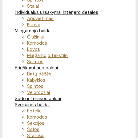
Spintos
Stalai
Individualūs užsakymai
Interjero detalės
Apšvietimas
Kilimai
Miegamojo baldai
Čiužiniai
Komodos
Lovos
Miegamojo tekstilė
Spintos
Prieškambario baldai
Batų dėžės
Kabyklos
Spintos
Veidrodžiai
Sodo ir terasos baldai
Svetainės baldai
Foteliai
Komodos
Sekcijos
Sofos
Staliukai