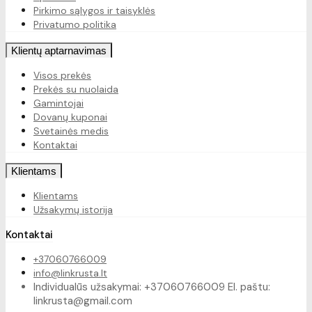
Pirkimo sąlygos ir taisyklės
Privatumo politika
Klientų aptarnavimas
Visos prekės
Prekės su nuolaida
Gamintojai
Dovanų kuponai
Svetainės medis
Kontaktai
Klientams
Klientams
Užsakymų istorija
Kontaktai
+37060766009
info@linkrusta.lt
Individualūs užsakymai: +37060766009 El. paštu:
linkrusta@gmail.com