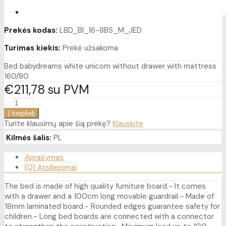
Prekės kodas:
LBD_BI_16-8BS_M_JED
Turimas kiekis:
Prekė užsakoma
Bed babydreams white unicorn without drawer with mattress
160/80
€211
78
su PVM
Turite klausimų apie šią prekę?
Klauskite
Kilmės šalis:
PL
Aprašymas
(0) Atsiliepimai
The bed is made of high quality furniture board.- It comes
with a drawer and a 100cm long movable guardrail.- Made of
18mm laminated board.- Rounded edges guarantee safety for
children.- Long bed boards are connected with a connector