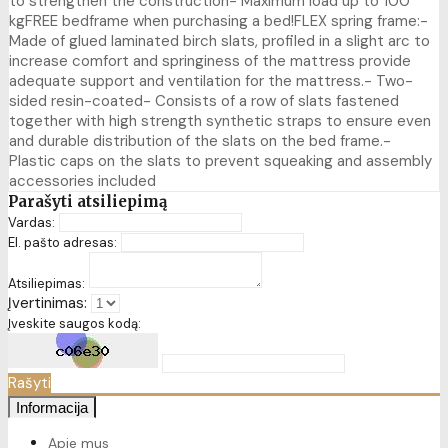
to strengthen the construction- Maximum load up to 100
kgFREE bedframe when purchasing a bed!FLEX spring frame:-
Made of glued laminated birch slats, profiled in a slight arc to
increase comfort and springiness of the mattress provide
adequate support and ventilation for the mattress.- Two-
sided resin-coated- Consists of a row of slats fastened
together with high strength synthetic straps to ensure even
and durable distribution of the slats on the bed frame.-
Plastic caps on the slats to prevent squeaking and assembly
accessories included
Parašyti atsiliepimą
Vardas:
El. pašto adresas:
Atsiliepimas:
Įvertinimas:
Įveskite saugos kodą:
Rašyti
Informacija
Apie mus