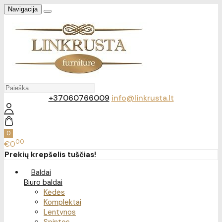
Navigacija
+37060766009
info@linkrusta.lt
0
00
€0
Prekių krepšelis tuščias!
Baldai
Biuro baldai
Kėdės
Komplektai
Lentynos