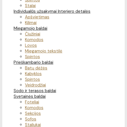
Spintos
Stalai
Individualūs užsakymai
Interjero detalės
Apšvietimas
Kilimai
Miegamojo baldai
Čiužiniai
Komodos
Lovos
Miegamojo tekstilė
Spintos
Prieškambario baldai
Batų dėžės
Kabyklos
Spintos
Veidrodžiai
Sodo ir terasos baldai
Svetainės baldai
Foteliai
Komodos
Sekcijos
Sofos
Staliukai