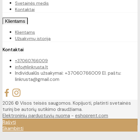
Svetainės medis
Kontaktai
Klientams
Klientams
Užsakymų istorija
Kontaktai
+37060766009
info@linkrusta.lt
Individualūs užsakymai: +37060766009 El. paštu:
linkrusta@gmail.com
2026 © Visos teisės saugomos. Kopijuoti, platinti svetainės
turinį be autorių sutikimo draudžiama.
Elektroninių parduotuvių nuoma
-
eshoprent.com
Rašyti
Skambinti