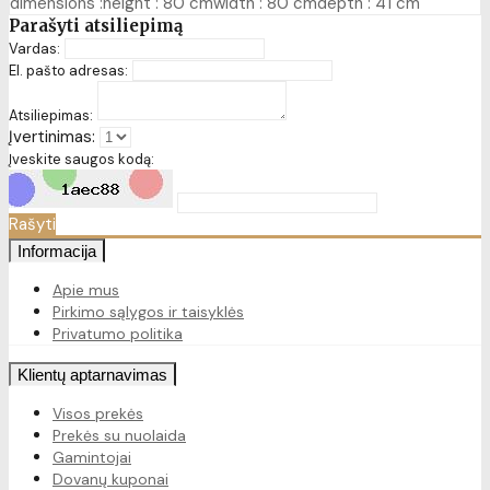
dimensions :height : 80 cmwidth : 80 cmdepth : 41 cm
Parašyti atsiliepimą
Vardas:
El. pašto adresas:
Atsiliepimas:
Įvertinimas:
Įveskite saugos kodą:
Rašyti
Informacija
Apie mus
Pirkimo sąlygos ir taisyklės
Privatumo politika
Klientų aptarnavimas
Visos prekės
Prekės su nuolaida
Gamintojai
Dovanų kuponai