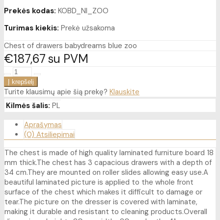
Prekės kodas:
KOBD_NI_ZOO
Turimas kiekis:
Prekė užsakoma
Chest of drawers babydreams blue zoo
€187
67
su PVM
Turite klausimų apie šią prekę?
Klauskite
Kilmės šalis:
PL
Aprašymas
(0) Atsiliepimai
The chest is made of high quality laminated furniture board 18
mm thick.The chest has 3 capacious drawers with a depth of
34 cm.They are mounted on roller slides allowing easy use.A
beautiful laminated picture is applied to the whole front
surface of the chest which makes it difficult to damage or
tear.The picture on the dresser is covered with laminate,
making it durable and resistant to cleaning products.Overall