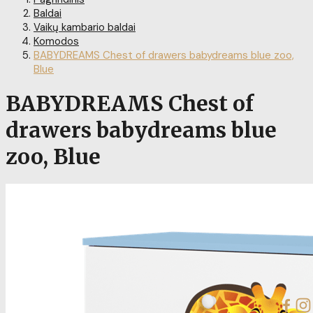
Baldai
Vaikų kambario baldai
Komodos
BABYDREAMS Chest of drawers babydreams blue zoo,
Blue
BABYDREAMS Chest of
drawers babydreams blue
zoo, Blue