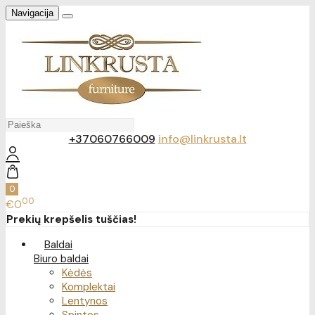
Navigacija
+37060766009
info@linkrusta.lt
0
00
€0
Prekių krepšelis tuščias!
Baldai
Biuro baldai
Kėdės
Komplektai
Lentynos