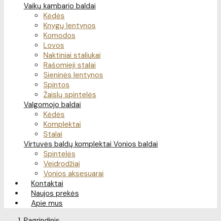
Vaikų kambario baldai
Kėdės
Knygų lentynos
Komodos
Lovos
Naktiniai staliukai
Rašomieji stalai
Sieninės lentynos
Spintos
Žaislų spintelės
Valgomojo baldai
Kėdės
Komplektai
Stalai
Virtuvės baldų komplektai
Vonios baldai
Spintelės
Veidrodžiai
Vonios aksesuarai
Kontaktai
Naujos prekės
Apie mus
Pagrindinis