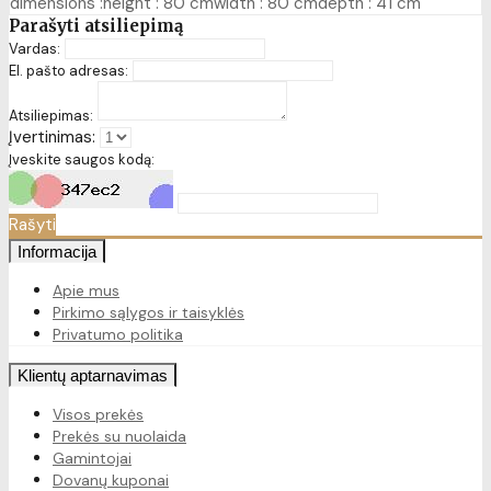
dimensions :height : 80 cmwidth : 80 cmdepth : 41 cm
Parašyti atsiliepimą
Vardas:
El. pašto adresas:
Atsiliepimas:
Įvertinimas:
Įveskite saugos kodą:
Rašyti
Informacija
Apie mus
Pirkimo sąlygos ir taisyklės
Privatumo politika
Klientų aptarnavimas
Visos prekės
Prekės su nuolaida
Gamintojai
Dovanų kuponai