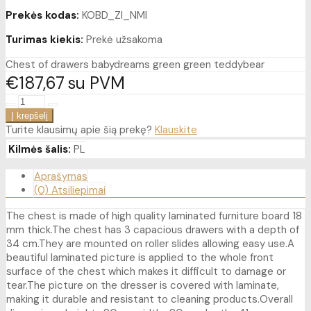
Prekės kodas:
KOBD_ZI_NMI
Turimas kiekis:
Prekė užsakoma
Chest of drawers babydreams green green teddybear
€187
67
su PVM
Turite klausimų apie šią prekę?
Klauskite
Kilmės šalis:
PL
Aprašymas
(0) Atsiliepimai
The chest is made of high quality laminated furniture board 18
mm thick.The chest has 3 capacious drawers with a depth of
34 cm.They are mounted on roller slides allowing easy use.A
beautiful laminated picture is applied to the whole front
surface of the chest which makes it difficult to damage or
tear.The picture on the dresser is covered with laminate,
making it durable and resistant to cleaning products.Overall