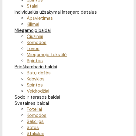
Spintos
Stalai
Individualūs užsakymai
Interjero detalės
Apšvietimas
Kilimai
Miegamojo baldai
Čiužiniai
Komodos
Lovos
Miegamojo tekstilė
Spintos
Prieškambario baldai
Batų dėžės
Kabyklos
Spintos
Veidrodžiai
Sodo ir terasos baldai
Svetainės baldai
Foteliai
Komodos
Sekcijos
Sofos
Staliukai