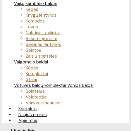
Vaikų kambario baldai
Kėdės
Knygų lentynos
Komodos
Lovos
Naktiniai staliukai
Rašomieji stalai
Sieninės lentynos
Spintos
Žaislų spintelės
Valgomojo baldai
Kėdės
Komplektai
Stalai
Virtuvės baldų komplektai
Vonios baldai
Spintelės
Veidrodžiai
Vonios aksesuarai
Kontaktai
Naujos prekės
Apie mus
Pagrindinis