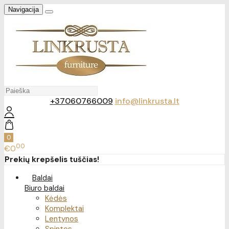
Navigacija
+37060766009
info@linkrusta.lt
0
00
€0
Prekių krepšelis tuščias!
Baldai
Biuro baldai
Kėdės
Komplektai
Lentynos