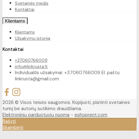
Svetainės medis
Kontaktai
Klientams
Klientams
Užsakymų istorija
Kontaktai
+37060766009
info@linkrusta.lt
Individualūs užsakymai: +37060766009 El. paštu:
linkrusta@gmail.com
2026 © Visos teisės saugomos. Kopijuoti, platinti svetainės
turinį be autorių sutikimo draudžiama.
Elektroninių parduotuvių nuoma
-
eshoprent.com
Rašyti
Skambinti