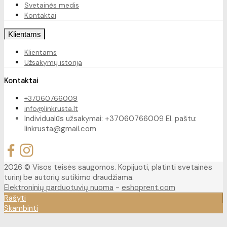
Svetainės medis
Kontaktai
Klientams
Klientams
Užsakymų istorija
Kontaktai
+37060766009
info@linkrusta.lt
Individualūs užsakymai: +37060766009 El. paštu:
linkrusta@gmail.com
2026 © Visos teisės saugomos. Kopijuoti, platinti svetainės
turinį be autorių sutikimo draudžiama.
Elektroninių parduotuvių nuoma
-
eshoprent.com
Rašyti
Skambinti