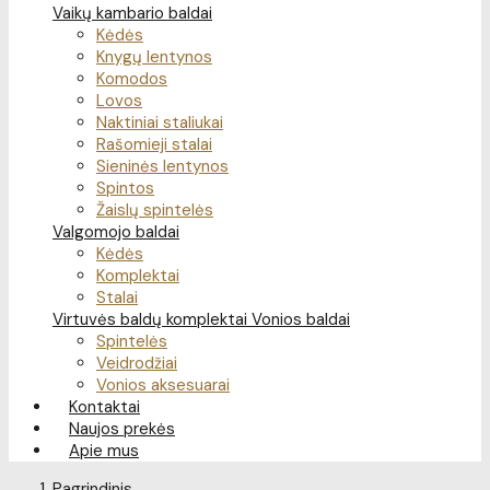
Vaikų kambario baldai
Kėdės
Knygų lentynos
Komodos
Lovos
Naktiniai staliukai
Rašomieji stalai
Sieninės lentynos
Spintos
Žaislų spintelės
Valgomojo baldai
Kėdės
Komplektai
Stalai
Virtuvės baldų komplektai
Vonios baldai
Spintelės
Veidrodžiai
Vonios aksesuarai
Kontaktai
Naujos prekės
Apie mus
Pagrindinis