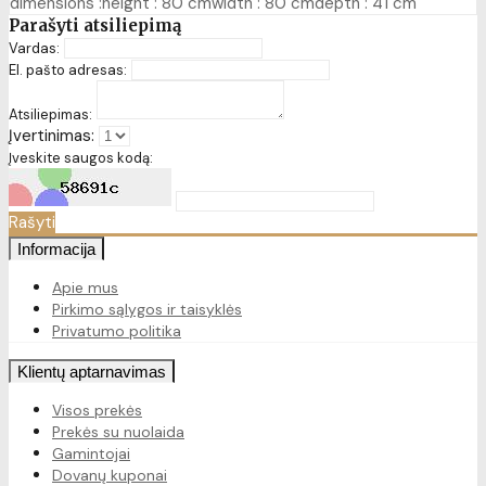
dimensions :height : 80 cmwidth : 80 cmdepth : 41 cm
Parašyti atsiliepimą
Vardas:
El. pašto adresas:
Atsiliepimas:
Įvertinimas:
Įveskite saugos kodą:
Rašyti
Informacija
Apie mus
Pirkimo sąlygos ir taisyklės
Privatumo politika
Klientų aptarnavimas
Visos prekės
Prekės su nuolaida
Gamintojai
Dovanų kuponai