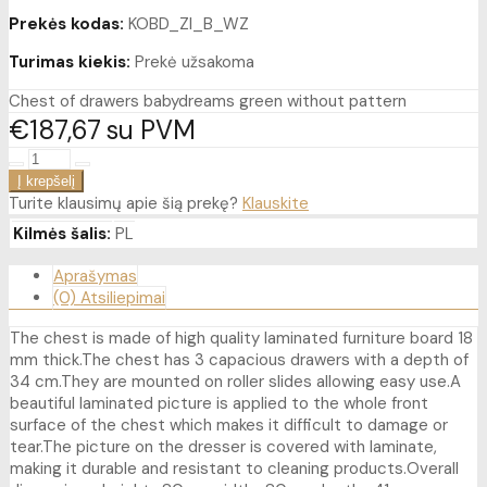
Prekės kodas:
KOBD_ZI_B_WZ
Turimas kiekis:
Prekė užsakoma
Chest of drawers babydreams green without pattern
€187
67
su PVM
Turite klausimų apie šią prekę?
Klauskite
Kilmės šalis:
PL
Aprašymas
(0) Atsiliepimai
The chest is made of high quality laminated furniture board 18
mm thick.The chest has 3 capacious drawers with a depth of
34 cm.They are mounted on roller slides allowing easy use.A
beautiful laminated picture is applied to the whole front
surface of the chest which makes it difficult to damage or
tear.The picture on the dresser is covered with laminate,
making it durable and resistant to cleaning products.Overall