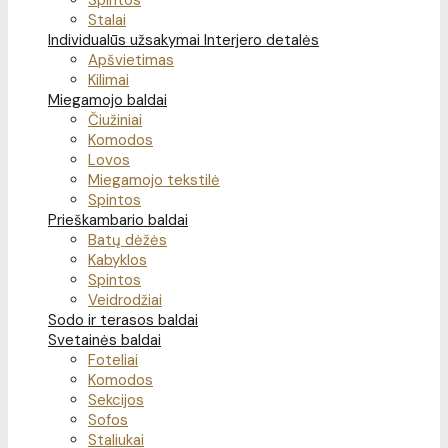
Spintos
Stalai
Individualūs užsakymai
Interjero detalės
Apšvietimas
Kilimai
Miegamojo baldai
Čiužiniai
Komodos
Lovos
Miegamojo tekstilė
Spintos
Prieškambario baldai
Batų dėžės
Kabyklos
Spintos
Veidrodžiai
Sodo ir terasos baldai
Svetainės baldai
Foteliai
Komodos
Sekcijos
Sofos
Staliukai