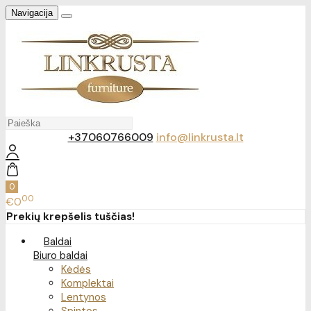
Navigacija
+37060766009
info@linkrusta.lt
0
00
€0
Prekių krepšelis tuščias!
Baldai
Biuro baldai
Kėdės
Komplektai
Lentynos