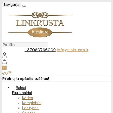
Navigacija
+37060766009
info@linkrusta.lt
0
00
€0
Prekių krepšelis tuščias!
Baldai
Biuro baldai
Kėdės
Komplektai
Lentynos