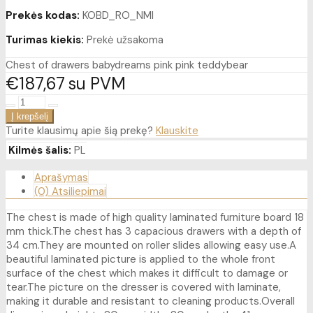
Prekės kodas:
KOBD_RO_NMI
Turimas kiekis:
Prekė užsakoma
Chest of drawers babydreams pink pink teddybear
€187
67
su PVM
Turite klausimų apie šią prekę?
Klauskite
Kilmės šalis:
PL
Aprašymas
(0) Atsiliepimai
The chest is made of high quality laminated furniture board 18
mm thick.The chest has 3 capacious drawers with a depth of
34 cm.They are mounted on roller slides allowing easy use.A
beautiful laminated picture is applied to the whole front
surface of the chest which makes it difficult to damage or
tear.The picture on the dresser is covered with laminate,
making it durable and resistant to cleaning products.Overall