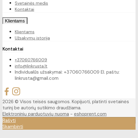
Svetainės medis
Kontaktai
Klientams
Klientams
Užsakymų istorija
Kontaktai
+37060766009
info@linkrusta.lt
Individualūs užsakymai: +37060766009 El. paštu:
linkrusta@gmail.com
2026 © Visos teisės saugomos. Kopijuoti, platinti svetainės
turinį be autorių sutikimo draudžiama.
Elektroninių parduotuvių nuoma
-
eshoprent.com
Rašyti
Skambinti