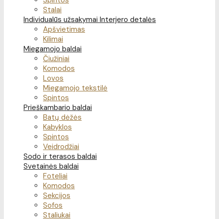
Spintos
Stalai
Individualūs užsakymai
Interjero detalės
Apšvietimas
Kilimai
Miegamojo baldai
Čiužiniai
Komodos
Lovos
Miegamojo tekstilė
Spintos
Prieškambario baldai
Batų dėžės
Kabyklos
Spintos
Veidrodžiai
Sodo ir terasos baldai
Svetainės baldai
Foteliai
Komodos
Sekcijos
Sofos
Staliukai