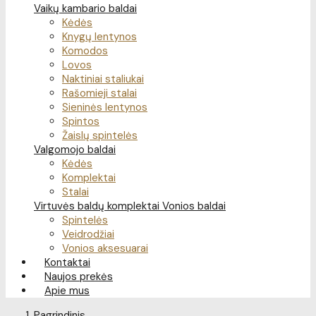
Vaikų kambario baldai
Kėdės
Knygų lentynos
Komodos
Lovos
Naktiniai staliukai
Rašomieji stalai
Sieninės lentynos
Spintos
Žaislų spintelės
Valgomojo baldai
Kėdės
Komplektai
Stalai
Virtuvės baldų komplektai
Vonios baldai
Spintelės
Veidrodžiai
Vonios aksesuarai
Kontaktai
Naujos prekės
Apie mus
Pagrindinis