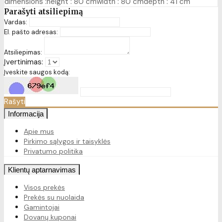
dimensions :height : 80 cmwidth : 80 cmdepth : 41 cm
Parašyti atsiliepimą
Vardas:
El. pašto adresas:
Atsiliepimas:
Įvertinimas:
Įveskite saugos kodą:
Rašyti
Informacija
Apie mus
Pirkimo sąlygos ir taisyklės
Privatumo politika
Klientų aptarnavimas
Visos prekės
Prekės su nuolaida
Gamintojai
Dovanų kuponai