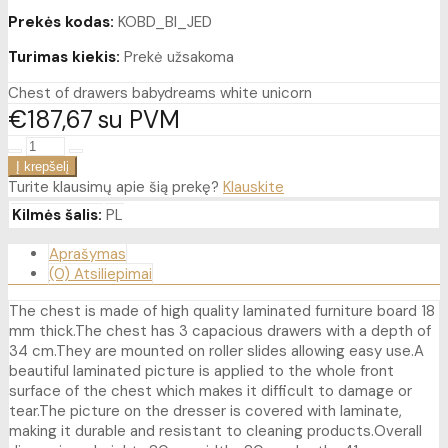
Prekės kodas:
KOBD_BI_JED
Turimas kiekis:
Prekė užsakoma
Chest of drawers babydreams white unicorn
€187
67
su PVM
Turite klausimų apie šią prekę?
Klauskite
Kilmės šalis:
PL
Aprašymas
(0) Atsiliepimai
The chest is made of high quality laminated furniture board 18
mm thick.The chest has 3 capacious drawers with a depth of
34 cm.They are mounted on roller slides allowing easy use.A
beautiful laminated picture is applied to the whole front
surface of the chest which makes it difficult to damage or
tear.The picture on the dresser is covered with laminate,
making it durable and resistant to cleaning products.Overall