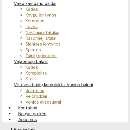
Vaikų kambario baldai
Kėdės
Knygų lentynos
Komodos
Lovos
Naktiniai staliukai
Rašomieji stalai
Sieninės lentynos
Spintos
Žaislų spintelės
Valgomojo baldai
Kėdės
Komplektai
Stalai
Virtuvės baldų komplektai
Vonios baldai
Spintelės
Veidrodžiai
Vonios aksesuarai
Kontaktai
Naujos prekės
Apie mus
Pagrindinis