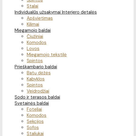
Spintos
Stalai
Individualūs užsakymai
Interjero detalės
Apšvietimas
Kilimai
Miegamojo baldai
Čiužiniai
Komodos
Lovos
Miegamojo tekstilė
Spintos
Prieškambario baldai
Batų dėžės
Kabyklos
Spintos
Veidrodžiai
Sodo ir terasos baldai
Svetainės baldai
Foteliai
Komodos
Sekcijos
Sofos
Staliukai