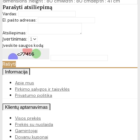
dimensions :height : 80 cmwidth : 80 cmdepth : 41 cm
Parašyti atsiliepimą
Vardas:
El. pašto adresas:
Atsiliepimas:
Įvertinimas:
Įveskite saugos kodą:
Rašyti
Informacija
Apie mus
Pirkimo sąlygos ir taisyklės
Privatumo politika
Klientų aptarnavimas
Visos prekės
Prekės su nuolaida
Gamintojai
Dovanų kuponai