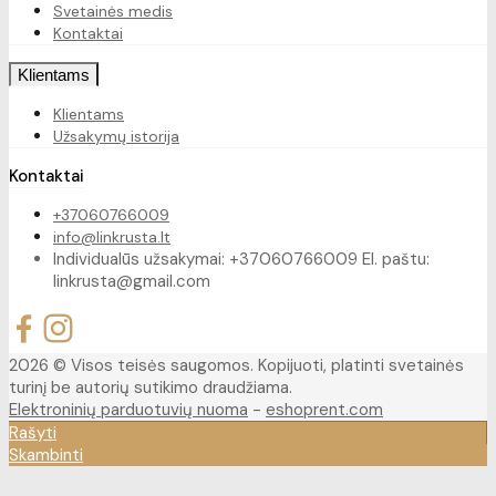
Svetainės medis
Kontaktai
Klientams
Klientams
Užsakymų istorija
Kontaktai
+37060766009
info@linkrusta.lt
Individualūs užsakymai: +37060766009 El. paštu:
linkrusta@gmail.com
2026 © Visos teisės saugomos. Kopijuoti, platinti svetainės
turinį be autorių sutikimo draudžiama.
Elektroninių parduotuvių nuoma
-
eshoprent.com
Rašyti
Skambinti