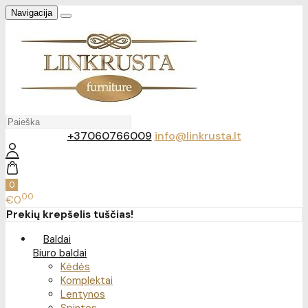
Navigacija
+37060766009
info@linkrusta.lt
0
00
€0
Prekių krepšelis tuščias!
Baldai
Biuro baldai
Kėdės
Komplektai
Lentynos