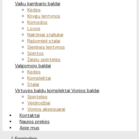
Vaikų kambario baldai
Kėdės
Knygų lentynos
Komodos
Lovos
Naktiniai staliukai
Rašomieji stalai
Sieninės lentynos
Spintos
Žaislų spintelės
Valgomojo baldai
Kėdės
Komplektai
Stalai
Virtuvės baldų komplektai
Vonios baldai
Spintelės
Veidrodžiai
Vonios aksesuarai
Kontaktai
Naujos prekės
Apie mus
Pagrindinis