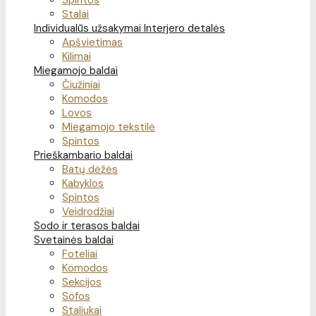
Spintos
Stalai
Individualūs užsakymai
Interjero detalės
Apšvietimas
Kilimai
Miegamojo baldai
Čiužiniai
Komodos
Lovos
Miegamojo tekstilė
Spintos
Prieškambario baldai
Batų dėžės
Kabyklos
Spintos
Veidrodžiai
Sodo ir terasos baldai
Svetainės baldai
Foteliai
Komodos
Sekcijos
Sofos
Staliukai