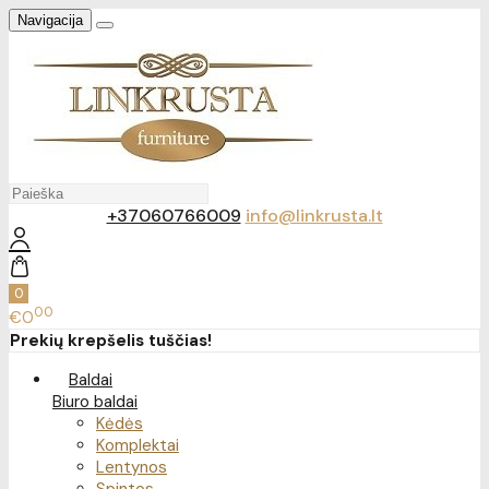
Navigacija
+37060766009
info@linkrusta.lt
0
00
€0
Prekių krepšelis tuščias!
Baldai
Biuro baldai
Kėdės
Komplektai
Lentynos