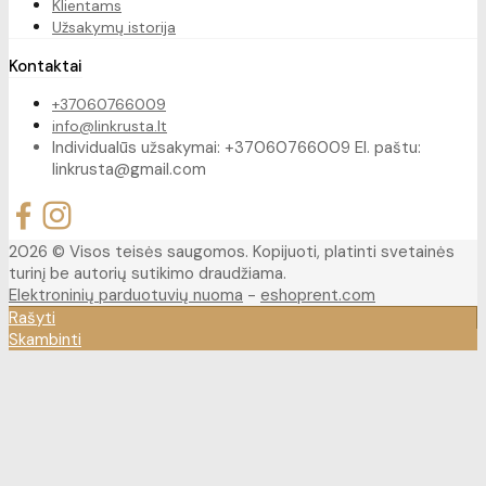
Klientams
Užsakymų istorija
Kontaktai
+37060766009
info@linkrusta.lt
Individualūs užsakymai: +37060766009 El. paštu:
linkrusta@gmail.com
2026 © Visos teisės saugomos. Kopijuoti, platinti svetainės
turinį be autorių sutikimo draudžiama.
Elektroninių parduotuvių nuoma
-
eshoprent.com
Rašyti
Skambinti