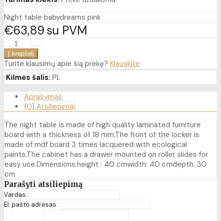
Night table babydreams pink
€63
89
su PVM
Turite klausimų apie šią prekę?
Klauskite
Kilmės šalis:
PL
Aprašymas
(0) Atsiliepimai
The night table is made of high quality laminated furniture
board with a thickness of 18 mm.The front of the locker is
made of mdf board 3 times lacquered with ecological
paints.The cabinet has a drawer mounted on roller slides for
easy use.Dimensions:height : 40 cmwidth: 40 cmdepth: 30
cm
Parašyti atsiliepimą
Vardas:
El. pašto adresas: