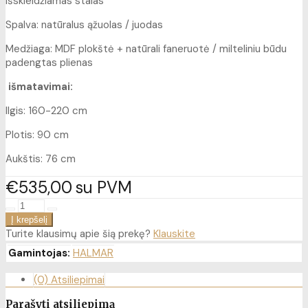
Išskleidžiamas stalas
Spalva: natūralus ąžuolas / juodas
Medžiaga: MDF plokštė + natūrali faneruotė / milteliniu būdu
padengtas plienas
išmatavimai:
Ilgis: 160-220 cm
Plotis: 90 cm
Aukštis: 76 cm
€535
00
su PVM
Turite klausimų apie šią prekę?
Klauskite
Gamintojas:
HALMAR
(0) Atsiliepimai
Parašyti atsiliepimą