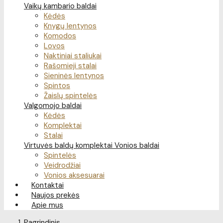
Vaikų kambario baldai
Kėdės
Knygų lentynos
Komodos
Lovos
Naktiniai staliukai
Rašomieji stalai
Sieninės lentynos
Spintos
Žaislų spintelės
Valgomojo baldai
Kėdės
Komplektai
Stalai
Virtuvės baldų komplektai
Vonios baldai
Spintelės
Veidrodžiai
Vonios aksesuarai
Kontaktai
Naujos prekės
Apie mus
Pagrindinis