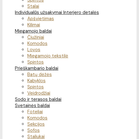
Spintos
Stalai
Individualūs užsakymai
Interjero detalės
Apšvietimas
Kilimai
Miegamojo baldai
Čiužiniai
Komodos
Lovos
Miegamojo tekstilė
Spintos
Prieškambario baldai
Batų dėžės
Kabyklos
Spintos
Veidrodžiai
Sodo ir terasos baldai
Svetainės baldai
Foteliai
Komodos
Sekcijos
Sofos
Staliukai