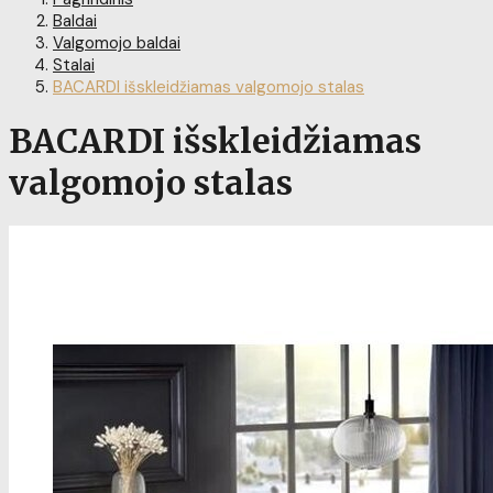
Baldai
Valgomojo baldai
Stalai
BACARDI išskleidžiamas valgomojo stalas
BACARDI išskleidžiamas
valgomojo stalas