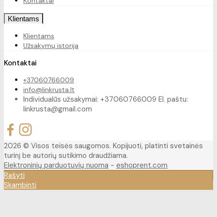
Kontaktai
Klientams
Klientams
Užsakymų istorija
Kontaktai
+37060766009
info@linkrusta.lt
Individualūs užsakymai: +37060766009 El. paštu:
linkrusta@gmail.com
2026 © Visos teisės saugomos. Kopijuoti, platinti svetainės
turinį be autorių sutikimo draudžiama.
Elektroninių parduotuvių nuoma
-
eshoprent.com
Rašyti
Skambinti