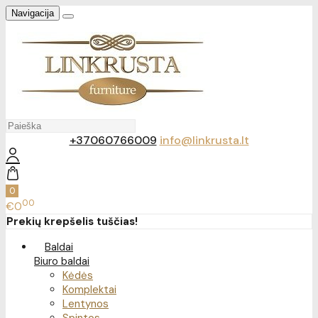
Navigacija
+37060766009
info@linkrusta.lt
0
00
€0
Prekių krepšelis tuščias!
Baldai
Biuro baldai
Kėdės
Komplektai
Lentynos