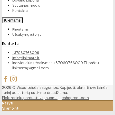
Dovanų kuponai
Svetainės medis
Kontaktai
Klientams
Klientams
Užsakymų istorija
Kontaktai
+37060766009
info@linkrusta.lt
Individualūs užsakymai: +37060766009 El. paštu:
linkrusta@gmail.com
2026 © Visos teisės saugomos. Kopijuoti, platinti svetainės
turinį be autorių sutikimo draudžiama.
Elektroninių parduotuvių nuoma
-
eshoprent.com
Rašyti
Skambinti