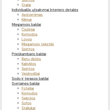
Spintos
Stalai
Individualūs užsakymai
Interjero detalės
Apšvietimas
Kilimai
Miegamojo baldai
Čiužiniai
Komodos
Lovos
Miegamojo tekstilė
Spintos
Prieškambario baldai
Batų dėžės
Kabyklos
Spintos
Veidrodžiai
Sodo ir terasos baldai
Svetainės baldai
Foteliai
Komodos
Sekcijos
Sofos
Staliukai