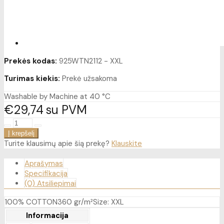
Prekės kodas:
925WTN2112 - XXL
Turimas kiekis:
Prekė užsakoma
Washable by Machine at 40 °C
€29
74
su PVM
Turite klausimų apie šią prekę?
Klauskite
Aprašymas
Specifikacija
(0) Atsiliepimai
100% COTTON360 gr/m²Size: XXL
Informacija