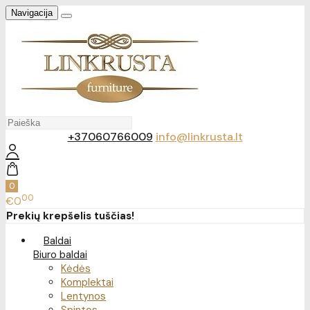
Navigacija
+37060766009
info@linkrusta.lt
0
00
€0
Prekių krepšelis tuščias!
Baldai
Biuro baldai
Kėdės
Komplektai
Lentynos