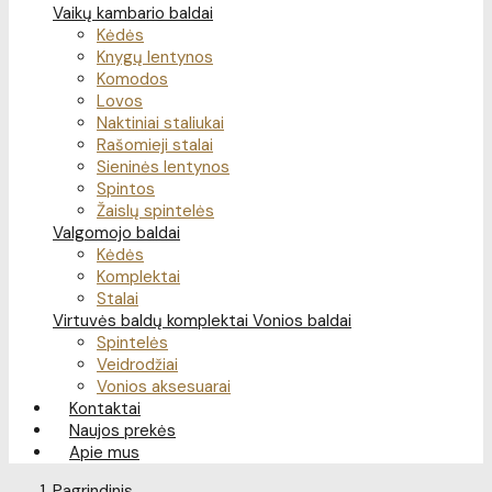
Vaikų kambario baldai
Kėdės
Knygų lentynos
Komodos
Lovos
Naktiniai staliukai
Rašomieji stalai
Sieninės lentynos
Spintos
Žaislų spintelės
Valgomojo baldai
Kėdės
Komplektai
Stalai
Virtuvės baldų komplektai
Vonios baldai
Spintelės
Veidrodžiai
Vonios aksesuarai
Kontaktai
Naujos prekės
Apie mus
Pagrindinis