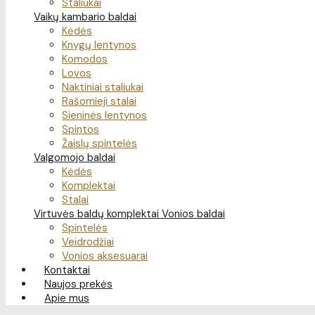
Staliukai
Vaikų kambario baldai
Kėdės
Knygų lentynos
Komodos
Lovos
Naktiniai staliukai
Rašomieji stalai
Sieninės lentynos
Spintos
Žaislų spintelės
Valgomojo baldai
Kėdės
Komplektai
Stalai
Virtuvės baldų komplektai
Vonios baldai
Spintelės
Veidrodžiai
Vonios aksesuarai
Kontaktai
Naujos prekės
Apie mus