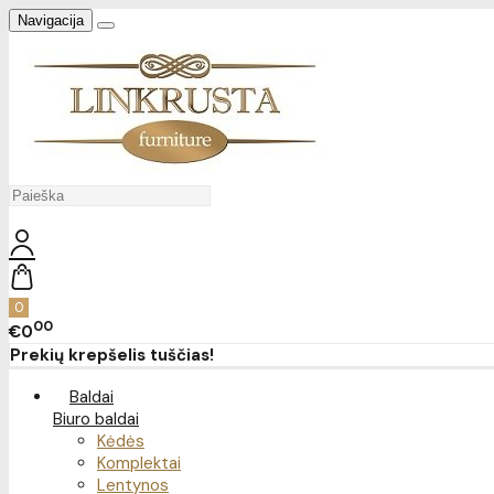
Navigacija
0
00
€0
Prekių krepšelis tuščias!
Baldai
Biuro baldai
Kėdės
Komplektai
Lentynos