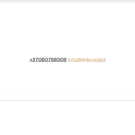
+37060766009
info@linkrusta.lt