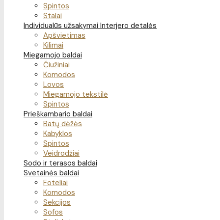
Spintos
Stalai
Individualūs užsakymai
Interjero detalės
Apšvietimas
Kilimai
Miegamojo baldai
Čiužiniai
Komodos
Lovos
Miegamojo tekstilė
Spintos
Prieškambario baldai
Batų dėžės
Kabyklos
Spintos
Veidrodžiai
Sodo ir terasos baldai
Svetainės baldai
Foteliai
Komodos
Sekcijos
Sofos